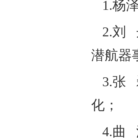
1.
2.
潜航器
3.
化；
4.