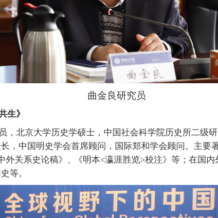
曲金良研究员
共生》
员，
北京大学历史学硕士，中国社会科学院历史所二级研
会长，中国明史学会首席顾问，国际郑和学会顾问。主要
中外关系史论稿》
、
《明本
<
瀛涯胜览
>
校注》等；在国内
明史等。