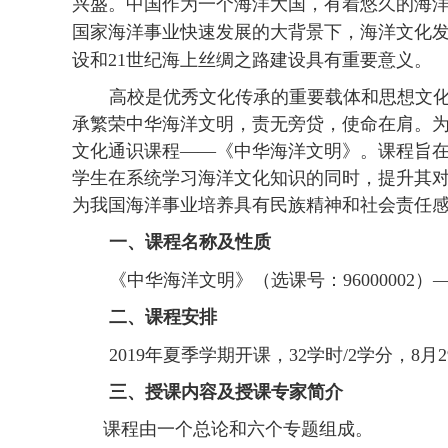
兴盛。中国作为一个海洋大国，有着悠久的海
国家海洋事业快速发展的大背景下，海洋文化
设和
21
世纪海上丝绸之路建设具有重要意义。
高校是优秀文化传承的重要载体和思想文
承繁荣中华海洋文明，责无旁贷，使命在肩。
文化通识课程——《中华海洋文明》。课程旨
学生在系统学习海洋文化知识的同时，提升其
为我国海洋事业培养具有民族精神和社会责任
一、课程名称及性质
《中华海洋文明》（选课号：
96000002
）
二、课程安排
2019
年夏季学期开课，
32
学时
/2
学分，
8
月
2
三、授课内容及授课专家简介
课程由一个总论和六个专题组成。