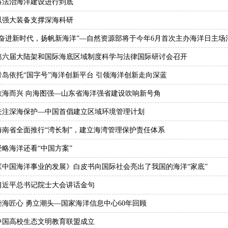
将法治海洋建设进行到底
以强大装备支撑深海科研
“奋进新时代，扬帆新海洋”—自然资源部将于今年6月首次主办海洋日主场
第六届大陆架和国际海底区域制度科学与法律国际研讨会召开
青岛依托“国字号”海洋创新平台 引领海洋创新走向深蓝
依海而兴 向海图强—山东省海洋强省建设吹响新号角
关注深海保护—中国首倡建立区域环境管理计划
海南省全面推行“湾长制”，建立海湾管理保护责任体系
经略海洋还看“中国方案”
《中国海洋事业的发展》白皮书向国际社会亮出了我国的海洋“家底”
习近平总书记院士大会讲话金句
睦海匠心 勇立潮头—国家海洋信息中心60年回顾
中国高校生态文明教育联盟成立