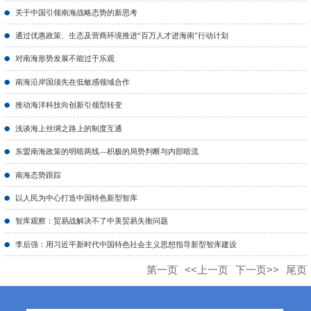
关于中国引领南海战略态势的新思考
通过优惠政策、生态及营商环境推进“百万人才进海南”行动计划
对南海形势发展不能过于乐观
南海沿岸国须先在低敏感领域合作
推动海洋科技向创新引领型转变
浅谈海上丝绸之路上的制度互通
东盟南海政策的明暗两线—积极的局势判断与内部暗流
南海态势跟踪
以人民为中心打造中国特色新型智库
智库观察：贸易战解决不了中美贸易失衡问题
李后强：用习近平新时代中国特色社会主义思想指导新型智库建设
第一页
<<上一页
下一页>>
尾页