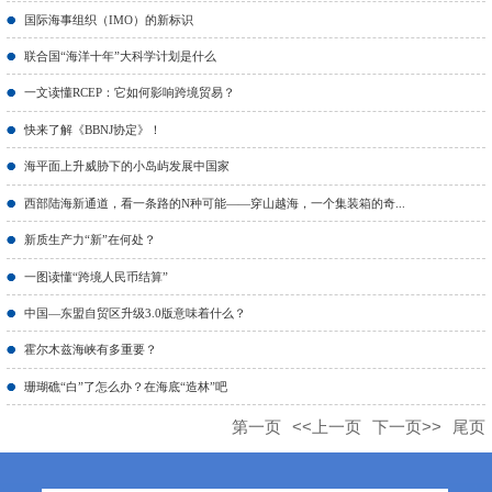
国际海事组织（IMO）的新标识
联合国“海洋十年”大科学计划是什么
一文读懂RCEP：它如何影响跨境贸易？
快来了解《BBNJ协定》！
海平面上升威胁下的小岛屿发展中国家
西部陆海新通道，看一条路的N种可能——穿山越海，一个集装箱的奇...
新质生产力“新”在何处？
一图读懂“跨境人民币结算”
中国—东盟自贸区升级3.0版意味着什么？
霍尔木兹海峡有多重要？
珊瑚礁“白”了怎么办？在海底“造林”吧
第一页
<<上一页
下一页>>
尾页