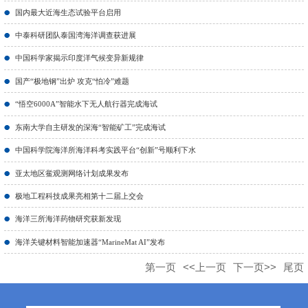
国内最大近海生态试验平台启用
中泰科研团队泰国湾海洋调查获进展
中国科学家揭示印度洋气候变异新规律
国产“极地钢”出炉 攻克“怕冷”难题
“悟空6000A”智能水下无人航行器完成海试
东南大学自主研发的深海“智能矿工”完成海试
中国科学院海洋所海洋科考实践平台“创新”号顺利下水
亚太地区鲎观测网络计划成果发布
极地工程科技成果亮相第十二届上交会
海洋三所海洋药物研究获新发现
海洋关键材料智能加速器“MarineMat AI”发布
第一页
<<上一页
下一页>>
尾页