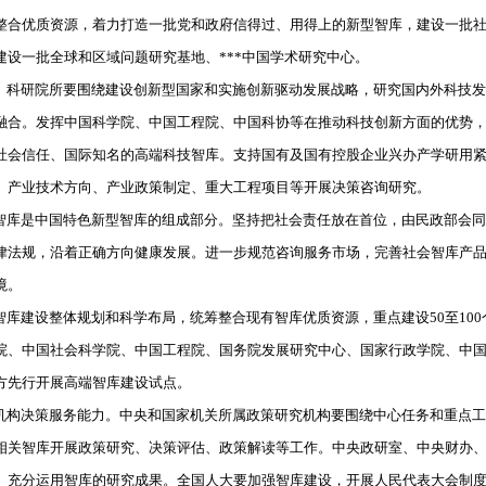
整合优质资源，着力打造一批党和政府信得过、用得上的新型智库，建设一批
设一批全球和区域问题研究基地、***中国学术研究中心。
科研院所要围绕建设创新型国家和实施创新驱动发展战略，研究国内外科技发
融合。发挥中国科学院、中国工程院、中国科协等在推动科技创新方面的优势
社会信任、国际知名的高端科技智库。支持国有及国有控股企业兴办产学研用
、产业技术方向、产业政策制定、重大工程项目等开展决策咨询研究。
库是中国特色新型智库的组成部分。坚持把社会责任放在首位，由民政部会同
律法规，沿着正确方向健康发展。进一步规范咨询服务市场，完善社会智库产
境。
库建设整体规划和科学布局，统筹整合现有智库优质资源，重点建设50至10
院、中国社会科学院、中国工程院、国务院发展研究中心、国家行政学院、中
方先行开展高端智库建设试点。
构决策服务能力。中央和国家机关所属政策研究机构要围绕中心任务和重点工
相关智库开展政策研究、决策评估、政策解读等工作。中央政研室、中央财办
、充分运用智库的研究成果。全国人大要加强智库建设，开展人民代表大会制