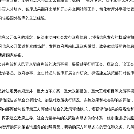
平台对话。坚持引进来与走出去相结合，吸纳***智库专家、汉学家等优秀人
外语人才培养、智库成果翻译出版和开办外文网站等工作。简化智库外事活动
习借鉴国外智库的先进经验。
息公开条例的规定，依法主动向社会发布政府信息，增强信息发布的权威性和
府信息公开渠道和查阅场所，发挥政府网站以及政务微博、政务微信等新兴信
泄露国家秘密。
共利益和人民群众切身利益的决策事项，要通过举行
听
证会、座谈会、论证会
政协委员、政府参事、文史馆员与智库开展合作研究。探索建立决策部门对智
律法规另有规定外，重大改革方案、重大政策措施、重大工程项目等决策事项
评估报告的综合分析比较。加强对政策执行情况、实施效果和社会影响的评估
府内部评估与智库第三方评估相结合的政策评估模式，增强评估结果的客观性
探索建立政府主导、社会力量参与的决策咨询服务供给体系，稳步推进提供服
向智库购买决策咨询服务的指导意见，明确购买方和服务方的责任和义务。凡