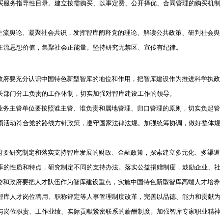
买服务指导性目录。建立按需购买、以事定费、公开择优、合同管理的购买机
流舆论、凝聚社会共识，发挥智库阐释党的理论、解读公共政策、研判社会舆
主流思想价值，集聚社会正能量。坚持研究无禁区、宣传有纪律。
府要充分认识中国特色新型智库的地位和作用，把智库建设作为推进科学执政
关部门分工负责的工作体制，切实加强对智库建设工作的领导。
务主管单位要按照谁主管、谁负责和属地管理、归口管理的原则，切实负起管
项活动符合党的路线方针政策，遵守国家法律法规。加强统筹协调，做好整体
要研究制定和落实支持智库发展的财政、金融政策，探索建立多元化、多渠道
库的性质和特点，研究制定不同的支持办法。落实公益捐赠制度，鼓励企业、
和政府要把人才队伍作为智库建设重点，实施中国特色新型智库高端人才培养
智库人才岗位聘用、职称评定等人事管理制度改革，完善以品德、能力和贡献
与岗位职责、工作业绩、实际贡献紧密联系的薪酬制度。加强智库专家职业精