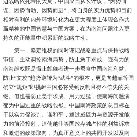
边战略依托带的大局，中国应当从长计议，“因势而
谋、因势而动、因势而进”，将自身的实力优势和目前
相对有利的内外环境转化为在更大程度上体现合作共
赢精神的中国智慧与中国方案，在为南海问题注入更
持久的正能量中积累新的战略主动。
第一，坚定维权的同时谨记战略重点与保持战略
审慎，主动调控南海局势，防止急于求成。强有力的
南海维权既是慑止觊觎者进一步蚕食中国南海利益、
防止“文攻”趋势逆转为“武斗”的根本，更是向越菲等国
确立“规矩”即挑衅中国必将受到反制且得不偿失的关
键。但也需防止急于求成、用力过猛，使南海问题演
变为中国过重的战略包袱。中国南海政策的总目标在
于以实力促谈判、谋和平，通过威慑力与资源开发能
力的前沿投射，迫使越菲等国放弃独占性的利益诉求
和激进的政策取向，为真正意义上的共同开发以及南