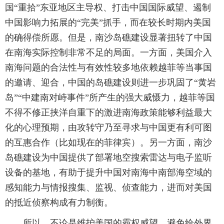
国“重拾”东亚地区主导权、打击中国国际威望、遏制
中国影响力拓展的“完美”抓手，而在较长时期内美国
的确得偿所愿。但是，南沙岛礁建设显著扭转了中国
在南海实际控制非常不足的局面。一方面，美国介入
南海问题的合法性与有效性较多地依赖越菲等当事国
的邀请、迎合，中国的岛礁建设则进一步巩固了“黄岩
岛”“中建南对峙事件”所产生的强大威慑力，越菲等国
不得不修正挟洋自重下的激进南海政策能够利益最大
化的心理预期，由攻转守乃至寻求与中国更有利可图
的互惠合作（比如现在的菲律宾）。另一方面，南沙
岛礁建设为中国提供了部署地空搜索雷达与电子监听
设备的基地，有助于提升中国对南海中南部海空域的
感知能力与情报搜集、监视、侦查能力，进而对美国
的抵近侦察构成有力制衡。
所以，不论是维护美国的霸权威望、避免给外界