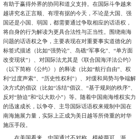
有助于赢得外界的协同和道义支持。在国际斗争越来
越讲究名正言顺、有理有据的今天，不论是大国、强
国还是小国、弱国，都需要通过争取相应的话语权，
将自身的行为解读为更具合法性与正当性。围绕南海
问题的话语权之争，主要表现在对重要事实道德化的
标签式描述（比如“强势论”、岛礁“军事化”、“单方面
改变现状”）、对国际法尤其是《联合国海洋法公约》
（以下简称《公约》）的释读（比如“航行自由”、权
利“过度声索”、“历史性权利”）、对缓和局势与争端解
决方式的倡议（比如“冻结”倡议、“基于规则的秩序”、
反对“胁迫”和“以大欺小”）等。随着中国南海维权实力
的迅速成长，以争夺、主导国际话语权来规制中国在
南海施展力量，实际上正成为美日越等所倚重的对华
施压手段。
在美国看来，中国通过不对称、模棱两可、渐