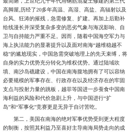
最简陋，上世纪九十年代用钢筋混凝土修建的第三代
高脚屋,历经了20多年高温、高湿、高盐、高辐射以及
台风、狂涛的摧残，急需修复、扩建。再加上后勤补
给线漫长并深受复杂多变的恶劣气象与海况影响、自
卫与自持能力严重不足。因而，随着中国海空军力与
海上执法能力的显著提升以及面对南海“越维稳越不
稳”的尴尬现实，中国急需突破地理上的先天束缚，将
自身的实力优势充分转化为维权优势。通过陆域吹
填、南沙岛礁建设，中国在南海腹地拥有了可以容纳
必要规模的军事存在、行政存在以及经济存在的牢固
支点与投射力量的跳板，越菲等国进一步蚕食中国南
海利益的风险和代价急剧上升，与中国进行“扩
岛”和“军事化”竞赛更是无异于自讨苦吃。
第二，美国在南海的绝对军事优势受到更大程度
的制衡，按照其利益乃至喜好主导南海局势走向的成