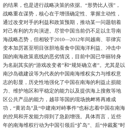
的结果，也是进行战略决策的依据。“形势比人强”，
战略重在谋势，核心在于增强确定性、掌握主动性，
通过改变对手的利益和政策预期，推动某一问题朝着
对己有利的方向演进。尽管中国当前仍不足以主导南
海战略态势，但相较于2010—2012年间越南、菲律宾
变本加厉甚至明目张胆地蚕食中国海洋利益、冲击中
国的南海政策底线的恶劣情况，目前中国已华丽转身
为名副其实的“游戏改变者”和“规矩确立者”。尤其是以
南沙岛礁建设等为代表的中国南海维权实力与维权意
志的彰显，历史性地强化了中国在南海的利益止损能
力、维护地区和平稳定的能力以及提供海上搜救等地
区公共产品的能力，越菲等国的现场挑衅将再难成
功，“黄岩岛”及“中建南对峙事件”也标志着中国在南海
的控局和开发能力得到了急剧增强。具体而言，近些
年的南海维权行动为中国引领后“扩岛”、后“仲裁案”时