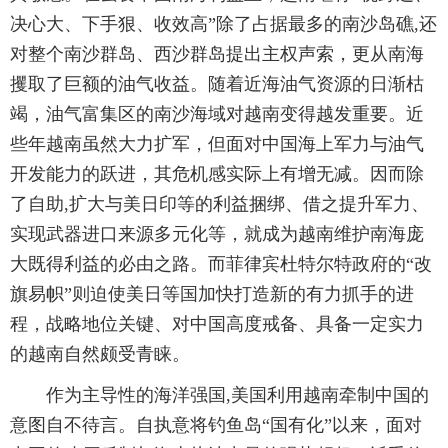
决心大、下手狠、收效高”除了占据最多的南沙岛礁,还
对整个南沙群岛、西沙群岛提出主权声索，更从南海
攫取了巨额的油气收益。随着近海油气资源的日渐枯
竭，油气富集区的南沙海域对越南变得越发重要。近
些年越南虽然大力扩军，但面对中国海上军力与油气
开发能力的跃进，其危机感实际上有增无减。因而除
了自助,扩大与美日印等的利益捆绑、借之提升军力、
实现武器进口来源多元化等，就成为越南维护南海庞
大既得利益的必由之路。而菲律宾杜特尔特政府的“改
旗易帜”则迫使美日等国加快打造新的有力抓手的进
程，战略地位关键、对中国高度戒备、具备一定实力
的越南自然颇受青睐。
作为主导性的海洋强国,美国利用越南牵制中国的
意图自不待言。自执意将钓鱼岛“国有化”以来，面对