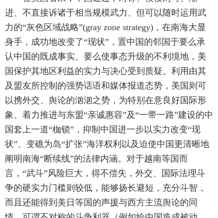
进、不直接诉诸于相当规模武力、但可以随时运用武
力的“灰色区域战略”(gray zone strategy)，在南海大显
身手，成功地改变了“现状”，置中国的邻国于要么承
认中国的既成事实、要么使事态升级的不利境地，美
国保护其地区利益的实力与决心受到质疑。利用由其
及盟友所控制的强势话语和媒体报道态势，美国则可
以携外交、舆论的汹汹之势，为特别在意良好国际形
象、着力推进与东盟“亲诚惠容”及“一带一路”建设的中
国套上一道“枷锁”，抑制中国进一步以实力改变“现
状”、变礁为岛“扩张”海洋权利以及迫使中国更清晰地
阐明南海“断续线”的法律内涵。对于越南等国而
言，“武斗”风险巨大，得不偿失，外交、国际法理斗
争的硬实力门槛则较低，能够扬长避短，充分斗智，
而且还能得到美日等国的声援与西方主流舆论的同
情，可谓不对称的斗争利器（例如给中国造成被动