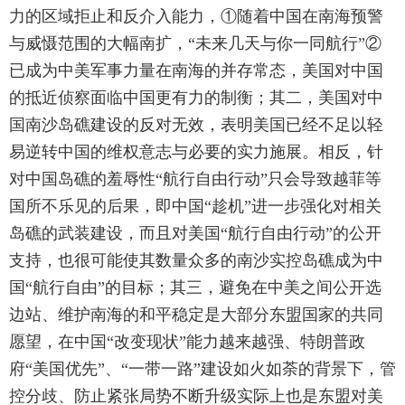
力的区域拒止和反介入能力，①随着中国在南海预警
与威慑范围的大幅南扩，“未来几天与你一同航行”②
已成为中美军事力量在南海的并存常态，美国对中国
的抵近侦察面临中国更有力的制衡；其二，美国对中
国南沙岛礁建设的反对无效，表明美国已经不足以轻
易逆转中国的维权意志与必要的实力施展。相反，针
对中国岛礁的羞辱性“航行自由行动”只会导致越菲等
国所不乐见的后果，即中国“趁机”进一步强化对相关
岛礁的武装建设，而且对美国“航行自由行动”的公开
支持，也很可能使其数量众多的南沙实控岛礁成为中
国“航行自由”的目标；其三，避免在中美之间公开选
边站、维护南海的和平稳定是大部分东盟国家的共同
愿望，在中国“改变现状”能力越来越强、特朗普政
府“美国优先”、“一带一路”建设如火如荼的背景下，管
控分歧、防止紧张局势不断升级实际上也是东盟对美