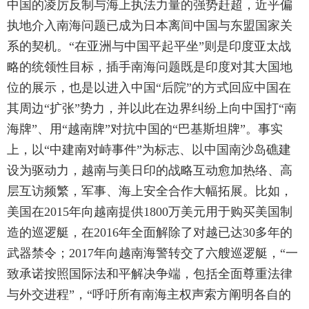
中国的凌厉反制与海上执法力量的强势赶超，近乎偏
执地介入南海问题已成为日本离间中国与东盟国家关
系的契机。“在亚洲与中国平起平坐”则是印度亚太战
略的统领性目标，插手南海问题既是印度对其大国地
位的展示，也是以进入中国“后院”的方式回应中国在
其周边“扩张”势力，并以此在边界纠纷上向中国打“南
海牌”、用“越南牌”对抗中国的“巴基斯坦牌”。事实
上，以“中建南对峙事件”为标志、以中国南沙岛礁建
设为驱动力，越南与美日印的战略互动愈加热络、高
层互访频繁，军事、海上安全合作大幅拓展。比如，
美国在2015年向越南提供1800万美元用于购买美国制
造的巡逻艇，在2016年全面解除了对越已达30多年的
武器禁令；2017年向越南海警转交了六艘巡逻艇，“一
致承诺按照国际法和平解决争端，包括全面尊重法律
与外交进程”，“呼吁所有南海主权声索方阐明各自的