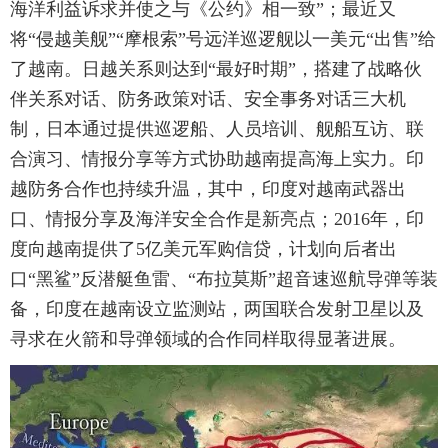
海洋利益诉求并使之与《公约》相一致”；最近又
将“侵越美舰”“摩根索”号远洋巡逻舰以一美元“出售”给
了越南。日越关系则达到“最好时期”，搭建了战略伙
伴关系对话、防务政策对话、安全事务对话三大机
制，日本通过提供巡逻船、人员培训、舰船互访、联
合演习、情报分享等方式协助越南提高海上实力。印
越防务合作也持续升温，其中，印度对越南武器出
口、情报分享及海洋安全合作是新亮点；2016年，印
度向越南提供了5亿美元军购信贷，计划向后者出
口“黑鲨”反潜艇鱼雷、“布拉莫斯”超音速巡航导弹等装
备，印度在越南设立监测站，两国联合发射卫星以及
寻求在火箭和导弹领域的合作同样取得显著进展。