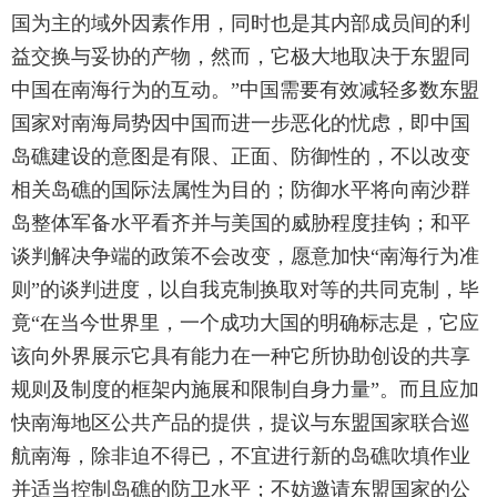
国为主的域外因素作用，同时也是其内部成员间的利
益交换与妥协的产物，然而，它极大地取决于东盟同
中国在南海行为的互动。”中国需要有效减轻多数东盟
国家对南海局势因中国而进一步恶化的忧虑，即中国
岛礁建设的意图是有限、正面、防御性的，不以改变
相关岛礁的国际法属性为目的；防御水平将向南沙群
岛整体军备水平看齐并与美国的威胁程度挂钩；和平
谈判解决争端的政策不会改变，愿意加快“南海行为准
则”的谈判进度，以自我克制换取对等的共同克制，毕
竟“在当今世界里，一个成功大国的明确标志是，它应
该向外界展示它具有能力在一种它所协助创设的共享
规则及制度的框架内施展和限制自身力量”。而且应加
快南海地区公共产品的提供，提议与东盟国家联合巡
航南海，除非迫不得已，不宜进行新的岛礁吹填作业
并适当控制岛礁的防卫水平；不妨邀请东盟国家的公