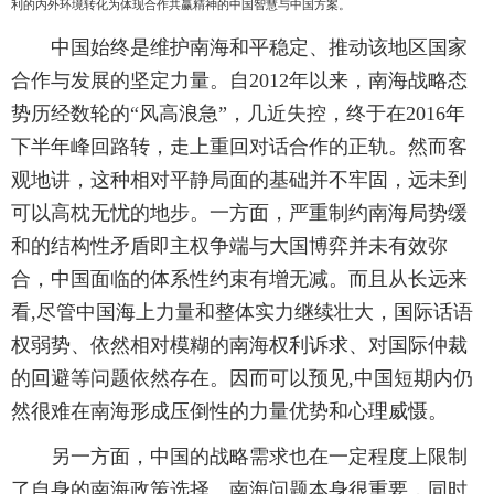
利的内外环境转化为体现合作共赢精神的中国智慧与中国方案。
中国始终是维护南海和平稳定、推动该地区国家
合作与发展的坚定力量。自2012年以来，南海战略态
势历经数轮的“风高浪急”，几近失控，终于在2016年
下半年峰回路转，走上重回对话合作的正轨。然而客
观地讲，这种相对平静局面的基础并不牢固，远未到
可以高枕无忧的地步。一方面，严重制约南海局势缓
和的结构性矛盾即主权争端与大国博弈并未有效弥
合，中国面临的体系性约束有增无减。而且从长远来
看,尽管中国海上力量和整体实力继续壮大，国际话语
权弱势、依然相对模糊的南海权利诉求、对国际仲裁
的回避等问题依然存在。因而可以预见,中国短期内仍
然很难在南海形成压倒性的力量优势和心理威慑。
另一方面，中国的战略需求也在一定程度上限制
了自身的南海政策选择。南海问题本身很重要，同时