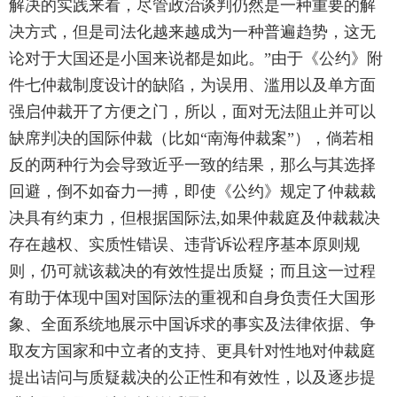
解决的实践来看，尽管政治谈判仍然是一种重要的解
决方式，但是司法化越来越成为一种普遍趋势，这无
论对于大国还是小国来说都是如此。”由于《公约》附
件七仲裁制度设计的缺陷，为误用、滥用以及单方面
强启仲裁开了方便之门，所以，面对无法阻止并可以
缺席判决的国际仲裁（比如“南海仲裁案”），倘若相
反的两种行为会导致近乎一致的结果，那么与其选择
回避，倒不如奋力一搏，即使《公约》规定了仲裁裁
决具有约束力，但根据国际法,如果仲裁庭及仲裁裁决
存在越权、实质性错误、违背诉讼程序基本原则规
则，仍可就该裁决的有效性提出质疑；而且这一过程
有助于体现中国对国际法的重视和自身负责任大国形
象、全面系统地展示中国诉求的事实及法律依据、争
取友方国家和中立者的支持、更具针对性地对仲裁庭
提出诘问与质疑裁决的公正性和有效性，以及逐步提