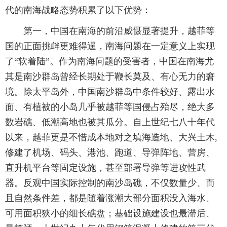
代的南海战略态势积累了以下优势：
第一，中国在南海的前沿威慑显著提升，越菲等
国的正面挑衅更难得逞，南海问题在一定意义上实现
了“软着陆”。作为南海问题的受害者，中国在南海尤
其是南沙群岛曾经长期处于鞭长莫及、有心无力的窘
境。除太平岛外，中国南沙群岛中条件较好、露出水
面、有植被的小岛几乎被越菲等国侵占殆尽，绝大多
数岩礁、低潮高地也被其瓜分。自上世纪七八十年代
以来，越菲更是不惜成本地对之填海造地、大兴土木,
修建了机场、码头、港池、跑道、导弹阵地、营房、
直升机平台等固定设施，甚至部署导弹等进攻性武
器。反观中国实际控制的南沙岛礁，不仅数量少、而
且自然条件差，都是随着涨潮大部分面积没入海水、
可用面积狭小的细长礁盘；基础设施建设也最滞后、