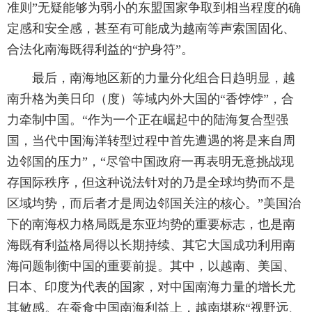
准则”无疑能够为弱小的东盟国家争取到相当程度的确
定感和安全感，甚至有可能成为越南等声索国固化、
合法化南海既得利益的“护身符”。
最后，南海地区新的力量分化组合日趋明显，越
南升格为美日印（度）等域内外大国的“香饽饽”，合
力牵制中国。“作为一个正在崛起中的陆海复合型强
国，当代中国海洋转型过程中首先遭遇的将是来自周
边邻国的压力”，“尽管中国政府一再表明无意挑战现
存国际秩序，但这种说法针对的乃是全球均势而不是
区域均势，而后者才是周边邻国关注的核心。”美国治
下的南海权力格局既是东亚均势的重要标志，也是南
海既有利益格局得以长期持续、其它大国成功利用南
海问题制衡中国的重要前提。其中，以越南、美国、
日本、印度为代表的国家，对中国南海力量的增长尤
其敏感。在蚕食中国南海利益上，越南堪称“视野远、