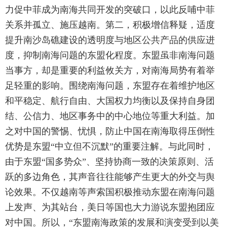
力促中菲成为南海共同开发的突破口，以此反哺中菲
关系并孤立、施压越南。第二，积极增信释疑，适度
提升南沙岛礁建设的透明度与地区公共产品的供应进
度，抑制南海问题的东盟化程度。东盟虽非南海问题
当事方，却是重要的利益攸关方，对南海局势有着举
足轻重的影响。围绕南海问题，东盟存在着维护地区
和平稳定、航行自由、大国权力均衡以及保持自身团
结、公信力、地区事务中的中心地位等重大利益。加
之对中国的警惕、忧惧，防止中国在南海取得压倒性
优势是东盟“中立但不沉默”的重要注解。与此同时，
由于东盟“国多势众”、坚持协商一致的决策原则、活
跃的多边角色，其声音往往能够产生更大的外交与舆
论效果。不仅越南等声索国积极推动东盟在南海问题
上发声、为其站台，美日等国也大力游说东盟抱团应
对中国。所以，“东盟南海政策的发展和演变受到以美