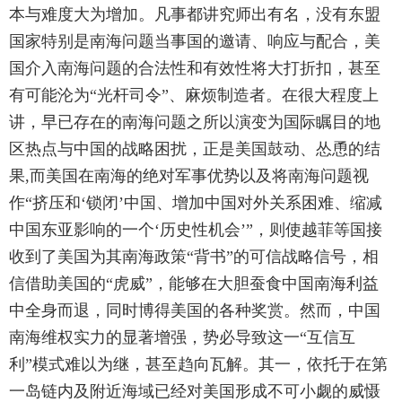
本与难度大为增加。凡事都讲究师出有名，没有东盟
国家特别是南海问题当事国的邀请、响应与配合，美
国介入南海问题的合法性和有效性将大打折扣，甚至
有可能沦为“光杆司令”、麻烦制造者。在很大程度上
讲，早已存在的南海问题之所以演变为国际瞩目的地
区热点与中国的战略困扰，正是美国鼓动、怂恿的结
果,而美国在南海的绝对军事优势以及将南海问题视
作“挤压和‘锁闭’中国、增加中国对外关系困难、缩减
中国东亚影响的一个‘历史性机会’”，则使越菲等国接
收到了美国为其南海政策“背书”的可信战略信号，相
信借助美国的“虎威”，能够在大胆蚕食中国南海利益
中全身而退，同时博得美国的各种奖赏。然而，中国
南海维权实力的显著增强，势必导致这一“互信互
利”模式难以为继，甚至趋向瓦解。其一，依托于在第
一岛链内及附近海域已经对美国形成不可小觑的威慑