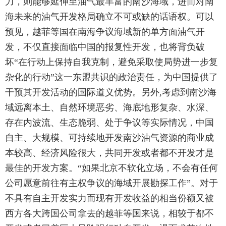
力，则能够延伸至油气最丰富的南沙海域，进而对南
海未来的油气开发格局确立不可或缺的话语权。可以
预见，越菲等国在南海争议海域新的单方面油气开
发，不仅直接面临中国的报复性开发，也将背负破
坏“在行动上保持自我克制，避免采取使局势进一步复
杂化的行动”这一东盟共识的政治责任，为中国提供了
干预其开发活动的国际道义优势。另外,考虑到南沙海
域远离本土、自然环境恶劣、海底地形复杂、水深、
存在内波流、生态脆弱、处于争议等实际情况，中国
自主、大规模、可持续地开发南沙油气资源的商业成
本较高、经济风险很大，共同开发或者都不开发才是
最佳的开发方案。“如果北京不软化立场，不会有任何
公司愿意前往有主权争议的海域开展勘探工作”。对于
不具有自主开发实力而现有开发收益的相当份额又被
西方各大跨国公司拿去的越菲等国来说，相较于都不