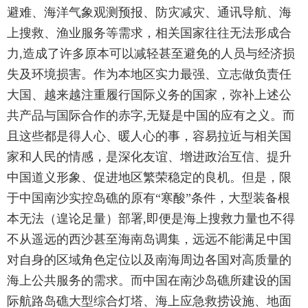
避难、海洋气象观测预报、防灾减灾、通讯导航、海
上搜救、渔业服务等需求，相关国家往往无法形成合
力,造成了许多原本可以减轻甚至避免的人员与经济损
失及环境损害。作为本地区实力最强、立志做负责任
大国、越来越注重履行国际义务的国家，弥补上述公
共产品与国际合作的赤字,无疑是中国的应有之义。而
且这些都是得人心、暖人心的事，容易拉近与相关国
家和人民的情感，是深化友谊、增进政治互信、提升
中国道义形象、促进地区繁荣稳定的良机。但是，限
于中国南沙实控岛礁的原有“寒酸”条件，大型装备根
本无法（遑论足量）部署,即便是海上搜救力量也不得
不从遥远的西沙甚至海南岛调集，远远不能满足中国
对自身的区域角色定位以及南海周边各国对高质量的
海上公共服务的需求。而中国在南沙岛礁所建设的国
际航路岛礁大型综合灯塔、海上应急救捞设施、地面