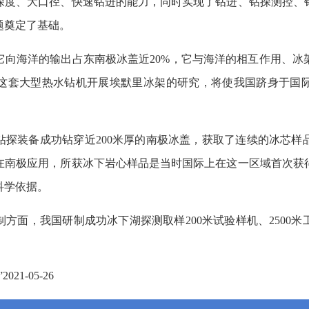
深度、大口径、快速钻进的能力，同时实现了钻进、钻探测控、
题奠定了基础。
它向海洋的输出占东南极冰盖近20%，它与海洋的相互作用、冰
这套大型热水钻机开展埃默里冰架的研究，将使我国跻身于国
地钻探装备成功钻穿近200米厚的南极冰盖，获取了连续的冰芯
在南极应用，所获冰下岩心样品是当时国际上在这一区域首次获
科学依据。
方面，我国研制成功冰下湖探测取样200米试验样机、2500
1-05-26