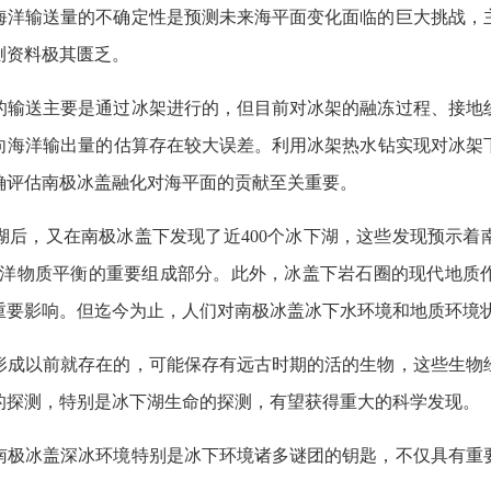
海洋输送量的不确定性是预测未来海平面变化面临的巨大挑战，
测资料极其匮乏。
的输送主要是通过冰架进行的，但目前对冰架的融冻过程、接地
向海洋输出量的估算存在较大误差。利用冰架热水钻实现对冰架
确评估南极冰盖融化对海平面的贡献至关重要。
湖后，又在南极冰盖下发现了近400个冰下湖，这些发现预示着
海洋物质平衡的重要组成部分。此外，冰盖下岩石圈的现代地质
重要影响。但迄今为止，人们对南极冰盖冰下水环境和地质环境
形成以前就存在的，可能保存有远古时期的活的生物，这些生物
的探测，特别是冰下湖生命的探测，有望获得重大的科学发现。
南极冰盖深冰环境特别是冰下环境诸多谜团的钥匙，不仅具有重