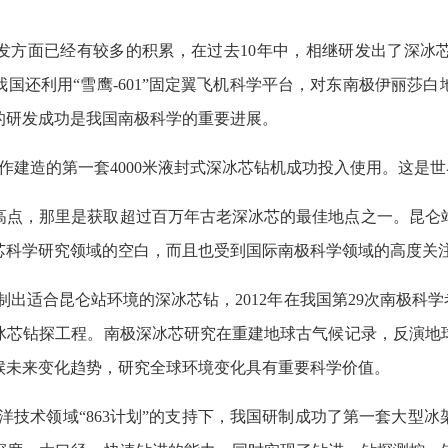
发方面已经有较多的积累，在过去10年中，相继研发出了深冰
国还利用“雪鹰-601”固定翼飞机科学平台，对东南极伊丽莎
的研发成功是我国南极科学的重要进展。
际合作建造的第一套4000米液封式深冰芯钻机成功投入使用。这
高点，那里是获取超过百万年古老深冰芯的最佳地点之一。昆仑
芯科学研究领域的空白，而且也受到国际南极科学领域的高度关
成功研制出适合昆仑站环境的深冰芯钻，2012年在我国第29次南极
冰芯钻探工程。南极深冰芯研究在重建地球古气候记录，反演地
候未来变化趋势，研究全球环境变化具有重要科学价值。
”海洋技术领域“863计划”的支持下，我国研制成功了第一套大