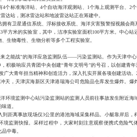
个标准海洋站、4个自动海洋观测站、1个海上观测平台、2个
段雷达站，测冰雷达站和地波雷达站正在筹建中。
有卫星通信系统、浮标接收系统、海洋灾害预警报视频会商
43平方米的实验室，其中，洁净实验室面积100平方米。中心
物、生物毒性、生物分析等多个工程实验室。
之能战”的海洋应急监测队伍——污染监测站。作为天津中心
神，积极响应共青团中央创建“青年文明号”的号召，以创建青年
发广大青年担当精神和创造活力，深入扎实开展各项创建活动。20
火光冲天，天津滨海新区天津港瑞海公司危险品仓库发生爆炸。爆
环境监测中心站污染监测站的监测人员前往事故发生附近海
的味道。
距离事故现场仅3公里的港池海域采集样品。小艇靠岸后，
环境监测快报。采样过程中，大家时刻注意观察便携式危险气
化品中毒。