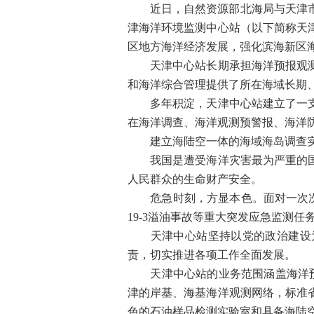
近日，自然资源部北海局与天津
津海洋环境监测中心站（以下简称天
区地方海洋经济发展，强化滨海新区
天津中心站长期承担海洋预报观测、
和海洋综合管理提供了所在海域长期
多年积淀，天津中心站建立了一支理
在海洋调查、海洋观测预警报、海洋
建立海陆空一体的海域海岛调查
我国是遭受海洋灾害最为严重的国家
人民群众的生命财产安全。
危急时刻，方显本色。面对一次次海
19-3溢油事故等重大突发应急监测任
天津中心站坚持以党的政治建设为统
责，切实推进各项工作全面发展。
天津中心站的业务范围涵盖海洋预警
津的岸基、海基海洋观测网络，标准
色的石油样品检测实验室和具备海陆