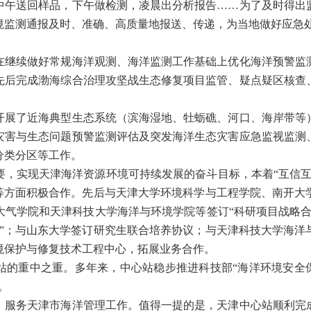
送回样品，下午做检测，凌晨出分析报告……为了及时得出
境监测通报及时、准确、高质量地报送、传递，为当地做好应急
续做好常规海洋观测、海洋监测工作基础上优化海洋预警监
先后完成渤海综合治理攻坚战生态修复项目监管、疑点疑区核查
了近海典型生态系统（滨海湿地、牡蛎礁、河口、海岸带等
灾害与生态问题预警监测评估及突发海洋生态灾害应急监视监测
分类分区等工作。
实现天津海洋资源环境可持续发展的奋斗目标，本着“互信互
”等方面积极合作。先后与天津大学环境科学与工程学院、南开大
大气学院和天津科技大学海洋与环境学院等签订“科研项目战略合
书”；与山东大学签订研究生联合培养协议；与天津科技大学海洋
境保护与修复技术工程中心，拓展业务合作。
重中之重。多年来，中心站稳步推进科技部“海洋环境安全保
。
务天津市海洋管理工作。值得一提的是，天津中心站顺利完