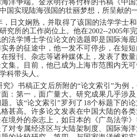
的海洋争端。金永明行将付梓的书稿《中国
中国实现陆海强国的壮丽梦想，所呈献的
年，日文娴熟，并取得了该国的法学学士和
研究所的工作岗位上。他在
2002
--
2005
他的法学博士学位论文的选题即是国际海底
和实务的征途中，他一发不可停步，在短短
，在报刊、杂志等诸种媒体上，发表了数量
论文集。目前，他已成为上海市范围内无可
学科带头人。
研究》书稿正文后所附的
“论文索引”为例
面：第一，面广量大。研究成果几乎涉及1
题。该“论文索引”罗列了18个标题下的
规格甚高。许多论文发表在中国大陆的各类
登在境外的杂志上，如日本的《广岛法学》
盖了对专属经济区与大陆架制度、国际海洋