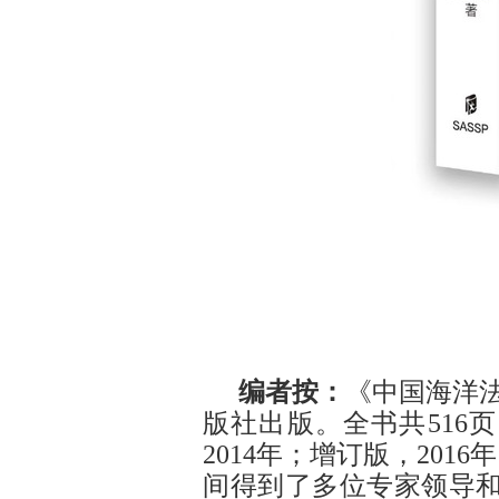
编者按：
《中国海洋
版社出版。全书共5
16
2
014年；增订版，
2
01
间得到了多位专家领导