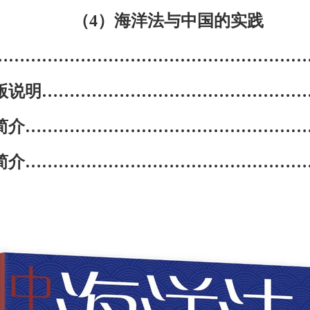
（4）海洋法与中国的实践
…………………………………………………
版说明
…………………………………………
简介
……………………………………………
简介
……………………………………………