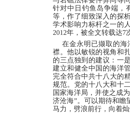
与岩礁法律要件异同等
针对中日钓鱼岛争端，
等，作了细致深入的探
学术影响力标杆之一的人大
2012年，被全文转载达
在金永明已撷取的海
襟。他以敏锐的视角和
的三点独到的建议：一
建立和健全中国的海洋
完全符合中共十八大的精
规范。党的十八大和十
国家海洋局，并使之成为
济沧海”。可以期待和瞻
马力，劈浪前行，向着灿