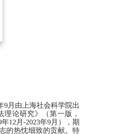
年
9月由上海社会科学院出
法理论研究
》
（第一版，
9年
1
2月
-
2023年
9月），期
志的热忱细致的贡献。特