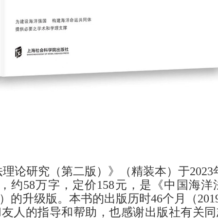
法理论研究（第二版）》（精装本）于
2
023
页，约
5
8万字，定价
1
58元，是《中国海洋
6年）的升级版。本书的出版历时
4
6个月（
2
01
和友人的指导和帮助，也感谢出版社有关同