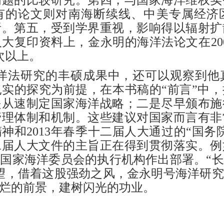
问题的比较研究。第四，与国家海洋维权实
有的论文则对南海断续线、中美专属经济
析。第五，受到学界重视，影响得以辐射扩
复印资料上，金永明的海洋法论文在2006年
7次以上。
洋法研究的丰硕成果中，还可以观察到他
扎实的探究为前提，在本书稿的
“前言”中
是从速制定国家海洋战略；二是尽早颁布施
管理体制和机制。这些建议对国家而言有非
神和2013年春季十二届人大通过的“国务
二届人大文件的主旨正在得到贯彻落实。例
国家海洋委员会的执行机构作出部署。“
望，借着这股强劲之风，金永明号海洋研
烂的前景，建树闪光的功业。