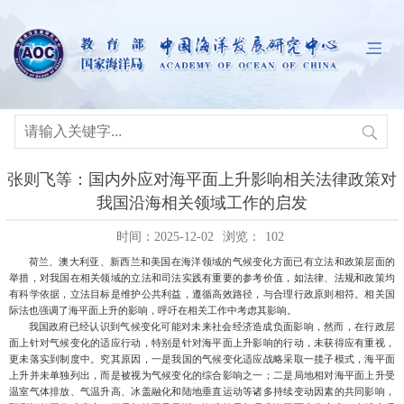
张则飞等：国内外应对海平面上升影响相关法律政策对
我国沿海相关领域工作的启发
时间：2025-12-02
浏览：
102
荷兰、澳大利亚、新西兰和美国在海洋领域的
气候变化方面已有立法和政策层面的
举措，对我国在相关领域的立法和司法实践有重要的参考价值，
如法律、法规和政策均
有科学依据，立法目标是维护公共利益，遵循高效路径，与合理行政原则相符。相关国
际法也强调了海平面上升的影响，呼吁在相关工作中考虑其影响。
我国政府已经认识到气候变化可能对未来社会经济造成负面影响，然而，在行政层
面上针对气候变化的适应行动，特别是针对海平面上升影响的行动，未获得应有重视，
更未落实到制度中。究其原因，一是我国的气候变化适应战略采取一揽子模式，海平面
上升并未单独列出，而是被视为气候变化的综合影响之一；二是局地相对海平面上升受
温室气体排放、气温升高、冰盖融化和陆地垂直运动等诸多持续变动因素的共同影响，