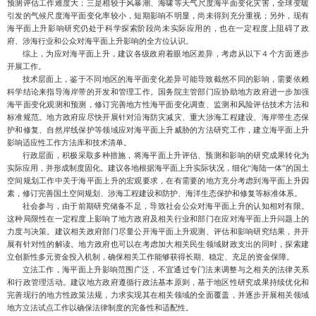
预测评估工作难
度大；三是相较于风暴潮、海啸等天气尺度海平面变化灾害，全球变暖
引发的气候尺度海平面变化率较小，短期影响不明显，尚未得到充分重视；另外，现有
海平面上升影响研究仍处于科学探索阶段尚未实际应用的，也在一定程度上阻碍了政
府、涉海行业和公众对海平面上升影响的全方位认识。
综上，为应对海平面上升，建议各级政府着眼地区差异，考虑从以下４个方面逐步
开展工作。
技术层面上
，鉴于不同地区的海平面变化差异可能导致截然不同的影响，需要依赖
科学结论来指导海岸带的开发和管理工作。
国务院主管部
门应协助地方政府进一步加强
海平面变化观测和预测，修订完善地方性海平面变化调查、监测和风险评估技术方法和
标准规范。地方政府应尽快开展针对沿海防灾减灾、重大涉海工程建设、海岸带生态保
护和修复、自然岸线保护等领域应对海平面上升威胁的方法研究工作，建立海平面上升
影响适
应性工作方法库和技术清单。
行政层面
，积极采取多种措施，将海平面上升评估、预测和影响的研究成果转化为
实际应用，并形成制度固化。
建议各地根据海平面上升实际状况，细化
“海陆一体”的国土
空间规划工作中关于海平面上升的宏观要求，在有需要的地方充分考虑到海平面上升因
素，修订完善国土空间规划、涉海工程建设和防护、海洋生态保护和修复等标准体系。
社会参与
，由于前期研究储备不足，导致社会公众对海平面上升的认知相对有限。
这种局限性在一定程度上影响了地方政府及相关行业和部门在应对海平面上升问题上的
力度与决策。建议相关政府部门尽量公开海平面上升观测、评估和影响研究结果，并开
展有针对性的解读。地方政府也可以在考虑加大相关民生领域财政支出的同时，探索建
立创新性多元资金投入机制，确保相关工作能够获得长期、稳定、充足的资金保障。
立法工作
，海平面上升影响范围广泛，不宜通过专门法来调整与之相关的法律关系
和行政管理活动。
建议地方政府遵循行政法基本原则，基于地区性研究成果持续优化和
完善现行的地方性政策法规，力求实现其在相关领域的全面覆盖，并逐步开展相关领域
地方立法试点工作以确保法律制度的完备性和适配性。