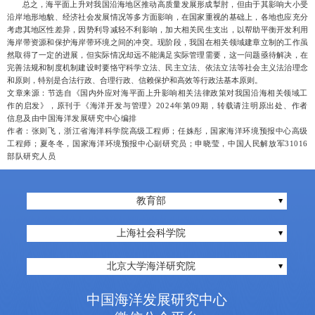
总之，
海平面上升对我国沿海地区推动高质量发展形成掣肘，但由于其影响大小受
沿岸地形地貌、经济社会发展情况等多方面影响，在国家重视的基础上，各地也应充分
考虑其地区性差异，因势利导减轻不利影响，加大相关民生支出，以帮助平衡开发利用
海岸带资源和保护海岸带环境之间的冲突。
现阶段，我国在相关领域建章立制的工作虽
然取得了一定的进展，但实际情况却远不能满足实际管理需要，这一问题亟待解决，在
完善法规和制度机制建设时要恪守科学立法、民主立法、依法立法等社会主义法治理念
和原则，特别是合法行政、
合理行政、信赖保护和高效等行政法基本原则。
文章来源：
节选自《国内外应对海平面上升影响相关法律政策对我国沿海相关领域工
作的启发》，原刊于《海洋开发与管理》
2024
年第
09
期，
转载请注明原出处、作者
信息及由中国海洋发展研究中心编排
作者：
张则飞，浙江省海洋科学院高级工程师；任姝彤，国家海洋环境预报中心高级
工程师；夏冬冬，国家海洋环境预报中心副研究员；申晓莹，中国人民解放军31016
部队研究人员
教育部
上海社会科学院
北京大学海洋研究院
中国海洋发展研究中心