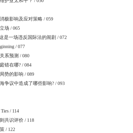
维护亚太和平？
/ 050
消极影响及应对策略
/ 059
立场
/ 065
这是一场违反国际法的闹剧
/ 072
ginning / 077
关系预测
/ 080
庭错在哪
? / 084
局势的影响
/ 089
海争议中造成了哪些影响
? / 093
Ties / 114
则共识评价
/ 118
策
/ 122