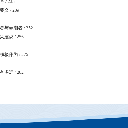
考
/ 233
要义
/ 239
者与弄潮者
/ 252
对策建议
/ 256
积极作为
/ 275
有多远
/ 282