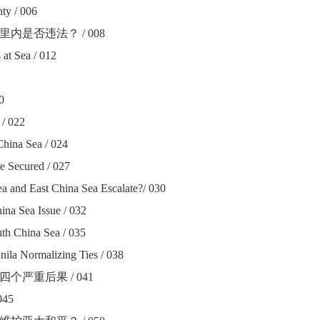
ty / 006
里内是否违法？
/ 008
 at Sea / 012
0
/ 022
hina Sea / 024
e Secured / 027
ea and East China Sea Escalate?/ 030
na Sea Issue / 032
th China Sea / 035
ila Normalizing Ties / 038
四个严重后果
/ 041
045