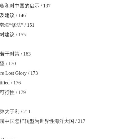
容和对中国的启示
/ 137
及建议
/ 146
南海
“
修法
” / 151
对建议
/ 155
若干对策
/ 163
望
/ 170
ore Lost Glory / 173
ified / 176
可行性
/ 179
弊大于利
/ 211
聊中国怎样转型为世界性海洋大国
/ 217