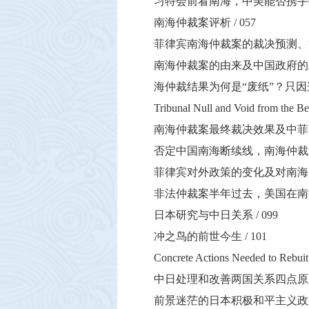
习特会前看南海，中美能否携手
南海仲裁案评析
/ 057
菲律宾南海仲裁案的裁决预测、
南海仲裁案的由来及中国政府的
海仲裁结果为何是
“
废纸
”
？只因
Tribunal Null and Void from the Be
南海仲裁案最终裁决效果及中菲
否定中国南海断续线，南海仲裁
菲律宾对外政策的变化及对南海
非法仲裁案半年过去，美国在南
日本研究与中日关系
/ 099
冲之鸟的前世今生
/ 101
Concrete Actions Needed to Rebuit 
中日处理和改善两国关系四点原
前景迷茫的日本积极和平主义政