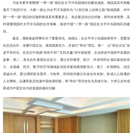
与会专家学者围绕
“一带一路”倡议在太平洋岛国地区的建设成效、挑战及应对策略
展开了热烈讨论，大家一致认为太平洋岛国作为“21世纪海上丝绸之路”南线国家，对中
国“一带一路”倡议的实施和推进具有重要意义。有必要总结过往经验，研判未来形势，及
时调整我国对太平洋岛国的合作策略，推进中国“一带一路”倡议在太平洋岛国地区的建
设。
最后，潘新春副理事长作了重要讲话。他指出，在太平洋小岛国的研究中，需要深
化交流合作，传播中国文化、展现国家实力，并践行
“和合”理念。第一，以“和合文化”促
进平等对话，在交往中强调“和而不同”“互利共赢”的中国智慧，生动讲述中国和平发展的
故事；第二，务实合作展现综合实力，通过支持教育、医疗、环保等民生项目展现软实
力，在基建、防灾、数字经济等领域提供技术援助展现硬实力；第三，长期耕耘，结交
真诚伙伴。通过调研真实需求，与智库、民间组织建立长效合作机制，形成人心相通的
人文网络。以谦和姿态传递中国发展经验，将“和合”理念转化为具体行动，力求让合作成
果成为中国文化与价值观的最好注解。