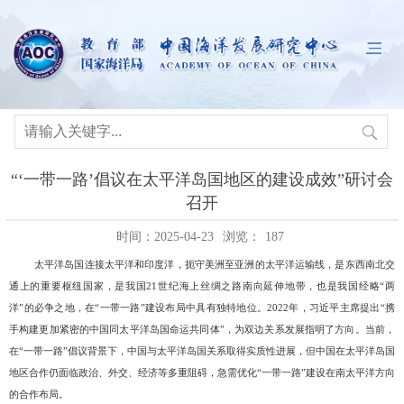
“‘一带一路’倡议在太平洋岛国地区的建设成效”研讨会
召开
时间：2025-04-23
浏览：
187
太平洋岛国
连接太平洋和印度洋，扼守美洲至亚洲的太平洋运输线，是东西南北交
通上的重要枢纽国家，是我国
21
世纪海上丝绸之路南向延伸地带，也是我国经略
“
两
洋
”
的必争之地，
在
“一带一路”建
设布局中具有独特地位。
2022
年，习近平主席提出
“携
手构建更加紧密的中国同太平洋岛国命运共同体”，为双边关系发展指明了方向。
当前，
在
“一带一路”倡议背景下，中国与太平洋岛国关系取得实质性进展，但中国在太平洋岛国
地区合作仍面临政治、外交、经济等多重阻碍，急需优化“一带一路”建设在南太平洋方向
的合作布局。