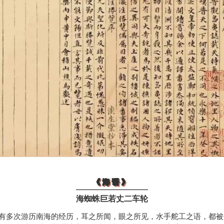
《海语》
海蜘蛛巨若丈二车轮
有多次游历南海的经历，耳之所闻，眼之所见，水手舵工之语，都被