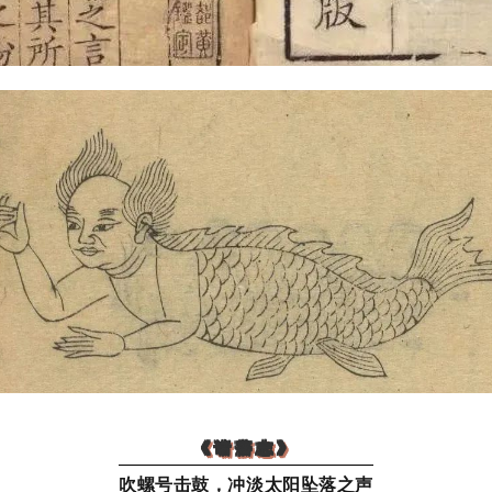
《诸藩志》
吹螺号击鼓，冲淡太阳坠落之声