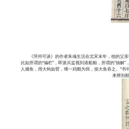
《萍州可谈》的作者朱彧生活在北宋末年，他的父亲
比如所谓的“编栏”，即派兵监视到港船舶，所谓的“抽解
人捕鱼，用大钩如臂，缚一鸡鹅为饵，俟大鱼吞之。”书
来辨别航