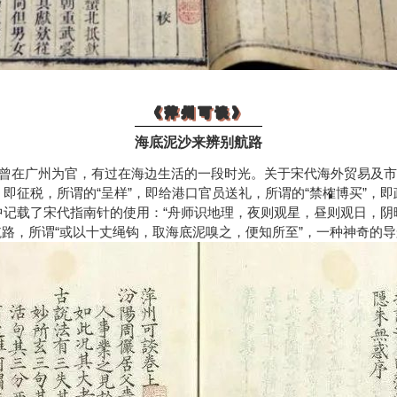
《萍州可谈》
《萍州可谈》
海底泥沙来辨别航路
曾在广州为官，有过在海边生活的一段时光。关于宋代海外贸易及市
”，即征税，所谓的“呈样”，即给港口官员送礼，所谓的“禁榷博买”，
中记载了宋代指南针的使用：“舟师识地理，夜则观星，昼则观日，阴
路，所谓“或以十丈绳钩，取海底泥嗅之，便知所至”，一种神奇的