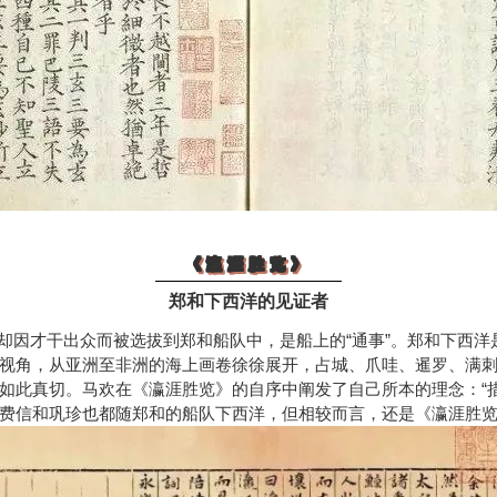
《瀛涯胜览》
《瀛涯胜览》《瀛涯胜览》
郑和下西洋的见证者
却因才干出众而被选拔到郑和船队中，是船上的“通事”。郑和下西
视角，从亚洲至非洲的海上画卷徐徐展开，占城、爪哇、暹罗、满
如此真切。马欢在《瀛涯胜览》的自序中阐发了自己所本的理念：“
费信和巩珍也都随郑和的船队下西洋，但相较而言，还是《瀛涯胜