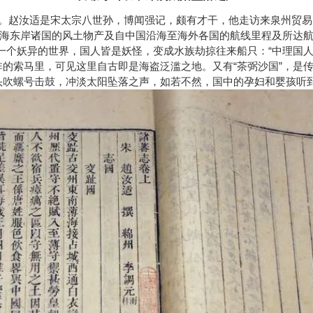
。赵汝适是宋太宗八世孙，博闻强记，颇有才干，他走访来泉州贸易
海东岸诸国的风土物产及自中国沿海至海外各国的航线里程及所达
是一个妖异的世界，国人皆是妖怪，变成水族劫掠往来船只：“中理国
非的索马里，可见这里自古即是海盗泛滥之地。又有“茶弼沙国”，是
头吹螺号击鼓，冲淡太阳坠落之声，如若不然，国中的孕妇和婴孩听