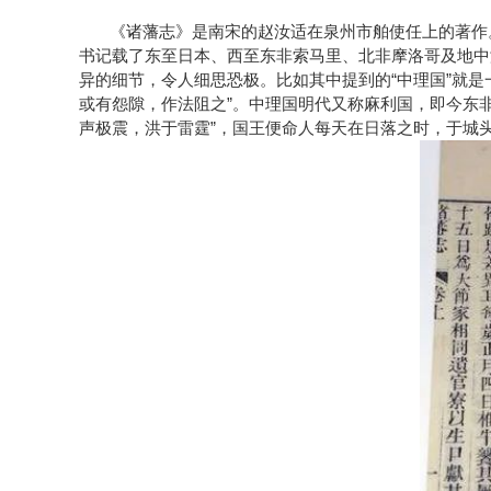
《诸藩志》是南宋的赵汝适在泉州市舶使任上的著作
书记载了东至日本、西至东非索马里、北非摩洛哥及地中
异的细节，令人细思恐极。比如其中提到的“中理国”就
或有怨隙，作法阻之”。中理国明代又称麻利国，即今东
声极震，洪于雷霆”，国王便命人每天在日落之时，于城