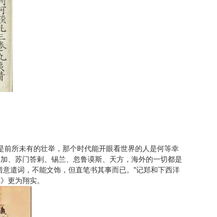
洋是前所未有的壮举，那个时代能开眼看世界的人是何等幸
刺加、苏门答剌、锡兰、忽鲁谟斯、天方，海外的一切都是
措意遣词，不能文饰，但直笔书其事而已。”记郑和下西洋
览》更为翔实。