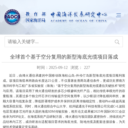
全球首个基于空分复用的新型海底光缆项目落成
时间：2025-09-12
浏览：
227
近日，由烽火通信承建的中国移动珠海桂山岛-外伶仃岛新型海底光缆项目顺利落
成。该项目海缆单跨路由长度达25公里，不仅显著改善两岛通信条件，更成功支撑南方
海洋科学与工程广东省实验室（珠海）“基于空分复用的新型海底光缆通信关键技术”研究
与应用。该项目采用了烽火通信研发的多芯少模掺铒光纤产品，相比传统单模光纤的容
量瓶颈，其通过多个独立纤芯并行传输提升空间复用率，以少模设计降低模间串扰，兼
顾大容量与低复杂度，降低部署维护成本并保持长距离传输稳定性，推动Pbit/s级超高速
海缆系统实现。同时，烽火通信联合中山大学、杭州硫通光子科技有限公司完成C+L波段
包层泵浦多芯光纤放大器的海底SDM传输实验，相关论文成果被2025年国际OECC会议
收录为PDP论文。在海缆系统产品研制方面，烽火通信与项目团队紧密协作，持续优化产
品结构与工艺，成功研发出适配项目需求的海底光缆、陆地光缆及配套连接设备，为关
键技术突破奠定坚实基础。