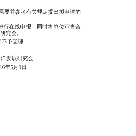
需要并参考有关规定提出拟申请的
进行在线申报，同时将单位审查合
到研究会。
期不予受理。
研究会
1
6
年
5
月
9
日