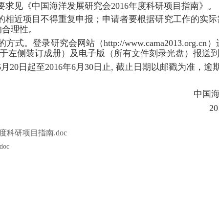
要求
见《中国海洋发展研究会
201
6
年度科研项目指南》。
的相近项目不得重复申报；
申请者要根据研究工作的实际
的合理性。
的方式。登录研究会网站（
http://
www.
cama2013
.org.cn
）
于左侧装订成册）及电子版（所有文件刻录光盘）报送
6
月
20
日起至
201
6
年
6
月
30
日止
,
截止日期以邮戳为准，逾
中国海洋发展
20
度科研项目指南.doc
oc