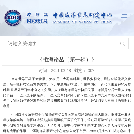
《韬海论丛（第一辑）》
时间：2021-03-18
浏览：
307
当今世界正处于大发展
、
大变局
、
大调整
时期，
世界多极化
、
经济全球化深入发
展
，
新一轮科技革命方兴未艾
。习近平总书记指出：当前中国处于近代以来最好的发展
时期
,世界处于百年未有之大变局。大变局与海洋有密切的关系。海洋是今后一些大变革
的平台、一些大变革的条件、一些大变革的保障，如何在大变革中充分体现我国海洋的
担当，我国如何通过海洋强国建设积极参与全球海洋治理，是我们要共同探讨的新时代
命题。
中国海洋发展研究中心秘书处密切关注国家在海洋领域的重大部署、重要工作和各
项政策的实施，并围绕海洋热点问题组织开展研究工作，通过召开学术论坛等形式聚焦
中心研究员的最新学术观点。为了及时反映中心专家学者的学术观点和更大程度地发挥
研究成果的作用，中国海洋发展研究中心微信公众平台于
2020年4月推出了“韬海论丛”半