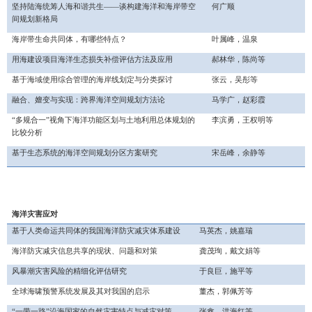
坚持陆海统筹人海和谐共生
——谈构建海洋和海岸带空
何广顺
间规划新格局
海岸带生命共同体，有哪些特点？
叶属峰，温泉
用海建设项目海洋生态损失补偿评估方法及应用
郝林华，陈尚等
基于海域使用综合管理的海岸线划定与分类探讨
张云，吴彤等
融合、嬗变与实现：跨界海洋空间规划方法论
马学广，赵彩霞
“多规合一”视角下海洋功能区划与土地利用总体规划的
李滨勇，王权明等
比较分析
基于生态系统的海洋空间规划分区方案研究
宋岳峰，余静等
海洋灾害应对
基于人类命运共同体的我国海洋防灾减灾体系建设
马英杰，姚嘉瑞
海洋防灾减灾信息共享的现状、问题和对策
龚茂珣，戴文娟等
风暴潮灾害风险的精细化评估研究
于良巨，施平等
全球海啸预警系统发展及其对我国的启示
董杰，郭佩芳等
“一带一路”沿海国家的自然灾害特点与减灾对策
张鑫，洪海红等