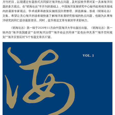
月刊栏目，以期通过专题形式共同探讨海洋热点问题，及时反映学界对某一具体海洋问
题的多方观点。在“韬海论丛”半月刊的基础上，中国海洋发展研究中心秘书处将相关领域
内的最新专家视点、学术成果和政策实施情况归类整理、择选摘编，形成《韬海论丛》
文集。希望让关心海洋的读者能快速了解海洋发展研究领域的热点问题，也能为从事海
洋研究的同仁提供最新资讯，同时，提升推送文章专家的学术影响力。
《韬海论丛》第一辑于
2020年11月由中国海洋大学出版社出版。《韬海论丛》第一
辑内含“海洋强国建设”“全球海洋治理”“海洋命运共同体”“蓝色伙伴关系”“海洋空间规
划”“海洋灾害应对”6个专题文章共37篇。