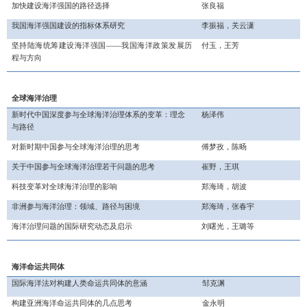
加快建设海洋强国的路径选择
张良福
我国海洋强国建设的指标体系研究
李振福，关云潇
坚持陆海统筹
建设海洋强国
——我国海洋政策发展历
付玉，王芳
程与方向
全球海洋治理
新时代中国深度参与全球海洋治理体系的变革：理念
杨泽伟
与路径
对新时期中国参与全球海洋治理的思考
傅梦孜，陈旸
关于中国参与全球海洋治理若干问题的思考
崔野，王琪
科技变革对全球海洋治理的影响
郑海琦，胡波
非洲参与海洋治理：领域、路径与困境
郑海琦，张春宇
海洋治理问题的国际研究动态及启示
刘曙光，王璐等
海洋命运共同体
国际海洋法对构建人类命运共同体的意涵
邹克渊
构建亚洲海洋命运共同体的几点思考
金永明