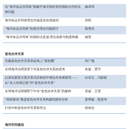
论
“海洋命运共同体”构建中海洋危机管控国际合作的法
杨泽伟
律问题
海洋命运共同体理念内涵及其实现途径
孙凯
“海洋命运共同体”的相关理论问题探讨
陈秀武
“海洋命运共同体”的国际法意涵:理念创新与制度构建
姚莹
蓝色伙伴关系
共建蓝色伙伴关系
串起海上
“朋友圈”
何广顺
全球海洋治理背景下对蓝色伙伴关系的思考
朱璇，贾宇
以深化新型大国关系为目标的中俄合作发展探究
——
白佳玉，冯蔚蔚
从“冰上丝绸之路”到“蓝色伙伴关系”
全球海洋治理视野下中非
“蓝色伙伴关系”的建构
贺鉴，王雪
“四轮驱动”推进蓝色伙伴关系构建的路径分析
姜秀敏，陈坚等
打造中欧蓝色伙伴关系新亮点
程保志
海洋空间规划