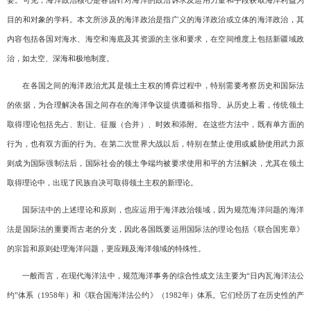
要。可见，海洋政治核心是各国针对海洋的政治诉求及运用力量和手段获取海洋利益为
目的和对象的学科。本文所涉及的海洋政治是指广义的海洋政治或立体的海洋政治，其
内容包括各国对海水、海空和海底及其资源的主张和要求，在空间维度上包括新疆域政
治，如太空、深海和极地制度。
在各国之间的海洋政治尤其是领土主权的博弈过程中，特别需要考察历史和国际法
的依据，为合理解决各国之间存在的海洋争议提供遵循和指导。从历史上看，传统领土
取得理论包括先占、割让、征服（合并）、时效和添附。在这些方法中，既有单方面的
行为，也有双方面的行为。在第二次世界大战以后，特别在禁止使用或威胁使用武力原
则成为国际强制法后，国际社会的领土争端均被要求使用和平的方法解决，尤其在领土
取得理论中，出现了民族自决可取得领土主权的新理论。
国际法中的上述理论和原则，也应运用于海洋政治领域，因为规范海洋问题的海洋
法是国际法的重要而古老的分支，因此各国既要运用国际法的理论包括《联合国宪章》
的宗旨和原则处理海洋问题，更应顾及海洋领域的特殊性。
一般而言，在现代海洋法中，规范海洋事务的综合性成文法主要为“日内瓦海洋法公
约”体系（
1958
年）和《联合国海洋法公约》（
1982
年）体系。它们经历了在历史性的产