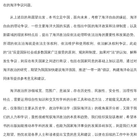
在的海洋争议问题。
从上述目的和愿望出发，本书立足中国，面向未来，考察了海洋自由的缘起、海洋
自由的理论争议、一些主要海洋大国的实践，在指出中国的海洋政策和法律制度，以及
新疆域的现状和特点后，提出了海洋政治应依法处理即依法治海的重要性和发展趋势。
所谓的依法治海就是依法主张权利、依法维护和使用权利、依法解决权利争议。此处
的“法”应是国际社会或多数国家广泛接受的原则、规则和制度。如果对“法”的认知、解释
发生争议，则应在有关国家之间进行商议，包括在国家同意的基础上加以适用。通过对
海洋政治的研究，期望为我国加快建设海洋强国、推进“一带一路”倡议、构建海洋命运共
同体等提供参考意见和建议。
海洋政治所涉领域宽、范围广、意涵深，存在历史性、民族性、安全性、法理性等
特点，需要运用综合性知识和交叉性学科的分析工具和动态方法，才能窥见其真谛。对
此，仅靠我们主要从历史学、政治学和法学（国际海洋法）的视角展开分析，又限于我
们的人力和学识，显然很难驾驭海洋政治的本质和趋势。我们组织策划该教材，希望本
书的出版如能推动本学科的发展，也能为国家海洋事业的发展添砖加瓦，则是我们大家
之期望。热忱欢迎各界人士和读者提出宝贵的意见和建议，以便在后续的工作中补充和