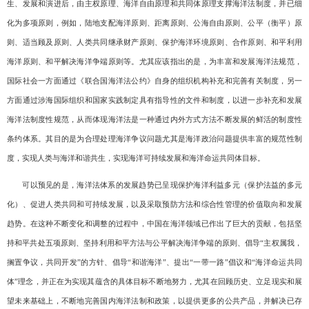
生、发展和演进后，由主权原理、海洋自由原理和共同体原理支撑海洋法制度，并已细
化为多项原则，例如，陆地支配海洋原则、距离原则、公海自由原则、公平（衡平）原
则、适当顾及原则、人类共同继承财产原则、保护海洋环境原则、合作原则、和平利用
海洋原则、和平解决海洋争端原则等。尤其应该指出的是，为丰富和发展海洋法规范，
国际社会一方面通过《联合国海洋法公约》自身的组织机构补充和完善有关制度，另一
方面通过涉海国际组织和国家实践制定具有指导性的文件和制度，以进一步补充和发展
海洋法制度性规范，从而体现海洋法是一种通过内外方式方法不断发展的鲜活的制度性
条约体系。其目的是为合理处理海洋争议问题尤其是海洋政治问题提供丰富的规范性制
度，实现人类与海洋和谐共生，实现海洋可持续发展和海洋命运共同体目标。
可以预见的是，海洋法体系的发展趋势已呈现保护海洋利益多元（保护法益的多元
化）、促进人类共同和可持续发展，以及采取预防方法和综合性管理的价值取向和发展
趋势。在这种不断变化和调整的过程中，中国在海洋领域已作出了巨大的贡献，包括坚
持和平共处五项原则、坚持利用和平方法与公平解决海洋争端的原则、倡导“主权属我，
搁置争议，共同开发”的方针、倡导“和谐海洋”、提出“一带一路”倡议和“海洋命运共同
体”理念，并正在为实现其蕴含的具体目标不断地努力，尤其在回顾历史、立足现实和展
望未来基础上，不断地完善国内海洋法制和政策，以提供更多的公共产品，并解决已存