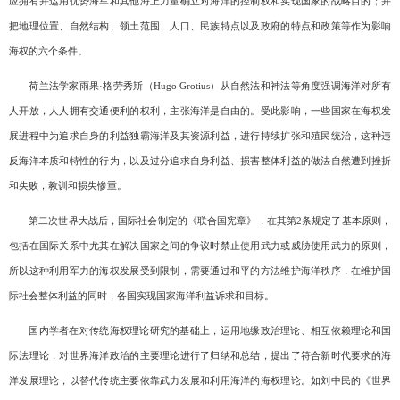
应拥有并运用优势海军和其他海上力量确立对海洋的控制权和实现国家的战略目的；并
把地理位置、自然结构、领土范围、人口、民族特点以及政府的特点和政策等作为影响
海权的六个条件。
荷兰法学家雨果·格劳秀斯（
Hugo Grotius
）从自然法和神法等角度强调海洋对所有
人开放，人人拥有交通便利的权利，主张海洋是自由的。受此影响，一些国家在海权发
展进程中为追求自身的利益独霸海洋及其资源利益，进行持续扩张和殖民统治，这种违
反海洋本质和特性的行为，以及过分追求自身利益、损害整体利益的做法自然遭到挫折
和失败，教训和损失惨重。
第二次世界大战后，国际社会制定的《联合国宪章》，在其第
2
条规定了基本原则，
包括在国际关系中尤其在解决国家之间的争议时禁止使用武力或威胁使用武力的原则，
所以这种利用军力的海权发展受到限制，需要通过和平的方法维护海洋秩序，在维护国
际社会整体利益的同时，各国实现国家海洋利益诉求和目标。
国内学者在对传统海权理论研究的基础上，运用地缘政治理论、相互依赖理论和国
际法理论，对世界海洋政治的主要理论进行了归纳和总结，提出了符合新时代要求的海
洋发展理论，以替代传统主要依靠武力发展和利用海洋的海权理论。如刘中民的《世界