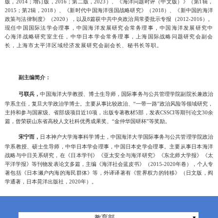
版，
2014
；增订版，
2016
；第二版，
2023
）、《海洋问题时评（中文版）》（第
1
辑，
2015
；第
2
辑，
2018
）、《新时代中国海洋强国战略研究》（
2018
）、《新中国的海洋
政策与法律制度》（
2020
），以及
8
篇获中共中央政治局常委批示专报（
2012-2016
）。
现任中国国际法学会理事，中国海洋发展研究会常务理事，中国海洋发展研究中
心海洋战略研究室主任，中华日本学会常务理事，上海国际战略问题研究会副会
长，上海市太平洋区域经济发展研究会副会长、秘书长等职。
副主编简介：
弓联兵，
中国海洋大学教授、博士生导师，国际事务与公共管理学院副院长兼政治
学系主任，复旦大学政治学博士。主要从事比较政治、“一带一路”政治风险等领域研究，
主持和参与国家级、省部级项目近
10
项，出版专著教材
5
部，发表
CSSCI
等期刊论文
30
余
篇，曾荣获山东省高校人文社科优秀成果奖、“金仲华国研杯”等奖励。
宋宁而，
日本神户大学海事科学博士，中国海洋大学国际事务与公共管理学院政治
学系教授、硕士生导师，中华日本学会理事，中国日本史学会理事。主要从事日本海洋
战略与中日关系研究，在《日本学刊》《亚太安全与海洋研究》《东北师大学报》《太
平洋学报》等刊物发表论文多篇，主编《海洋社会蓝皮书》（
2015-2020
年卷），个人专
著包括《日本濑户内海的海民群体》等，外译译著有《世界权力的转移》（日文版，阎
学通著，日本晃洋出版社，
2020
年）。
教育部