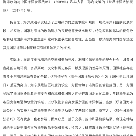
海洋政治与中国海洋发展战略》（
2009
年）和牟方君、孙利龙编的《世界海洋政治概
论》（
2017
年）等。
换言之，海洋政治研究经历了运用武力向适用制度和规则，规范海洋利益的发展阶
段，相应地，国家对海洋的政治诉求的实现也需要做出调整，特别应从国际法的视角分
析和研究国家海洋权益主张和这种权益获取的合理性、正当性，以消除先前对国际法尤
其是国际海洋法制度研究海洋政治不足的状况。
实际上，在高度重视海洋的空间和资源开发、利用和保护海洋的现今社会，因各国
所处的自然环境、资源禀赋、文化和历史各异，以及理据的差异等原因，国际社会存在
着多个与海洋问题有关的争议，这种情况在《联合国海洋法公约》生效（
1994
年
11
月
16
日）后更为突出，如专属经济区制度的设立一方面增加了沿海国的管辖范围，另一方面
呈现了海域重叠现象并需要在相向或相邻国家之间进行海域划界的工作，所以海洋成为
各国竞相角逐和较量的场域，以获取较多自身发展所需的海洋利益。当然《联合国海洋
法公约》的实施为规范海洋事务和海洋活动提供了基础和保障。换言之，《联合国海洋
法公约》既有优点，也有弊端，因为它是一揽子交易，折中和妥协的结果。出现这种结
果的主因是平衡各方的海洋政治主张和要求，换言之，研究海洋政治问题就显得特别紧