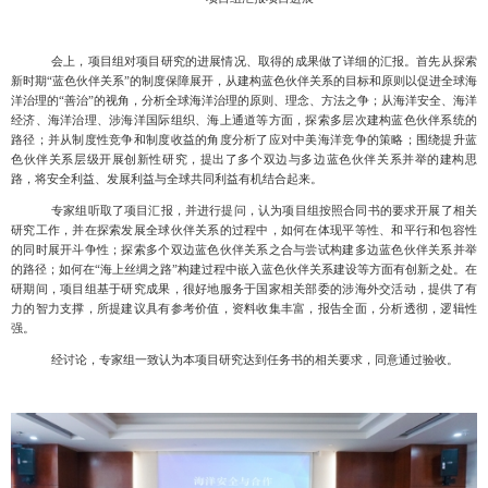
会上，项目组对项目研究的进展情况、取得的成果做了详细的汇报。首先从探索
新时期
“蓝色伙伴关系”的制度保障展开，从
建构蓝色伙伴关系的目标和原则以促进全球海
洋治理的
“善治”
的视角，分析
全球海洋治理的原则、理念、方法之争
；
从海洋安全、海洋
经济、海洋治理、涉海洋国际组织、海上通道等方面，探索多层次建构蓝色伙伴系统的
路径；并从制度性竞争和制度收益的角度分析了应对中美海洋竞争的策略；围绕提升蓝
色伙伴关系层级开展创新性研究，提出了多个双边与多边蓝色伙伴关系并举的建构思
路，将安全利益、发展利益与全球共同利益有机结合起来。
专家组听取了项目汇报，并进行提问，认为项目组按照合同书的要求开展了相关
研究工作，并在探索发展全球伙伴关系的过程中，如何在体现平等性、和平行和包容性
的同时展开斗争性；探索多个双边蓝色伙伴关系之合与尝试构建多边蓝色伙伴关系并举
的路径；如何在
“海上丝绸之路”构建过程中嵌入蓝色伙伴关系建设等方面有创新之处。在
研期间，项目组基于研究成果，很好地服务于国家相关部委的涉海外交活动，提供了有
力的智力支撑，所提建议具有参考价值，资料收集丰富，报告全面，分析透彻，逻辑性
强。
经讨论，专家组一致认为本项目研究达到任务书的相关要求，同意通过验收。