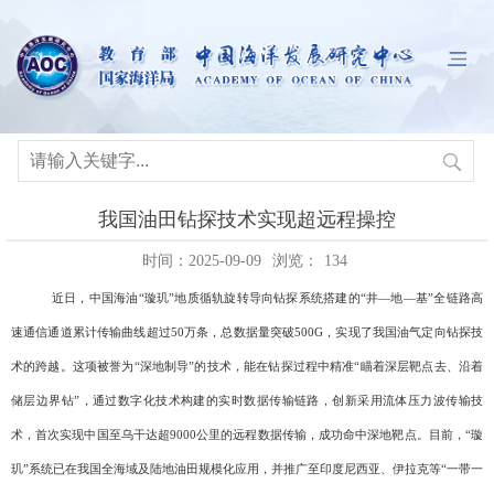
我国油田钻探技术实现超远程操控
时间：2025-09-09
浏览：
134
近日，中国海油“璇玑”地质循轨旋转导向钻探系统搭建的“井—地—基”全链路高
速通信通道累计传输曲线超过
50
万条，总数据量突破
500G
，实现了我国油气定向钻探技
术的跨越。这项被誉为
“
深地制导
”
的技术，能在钻探过程中精准
“
瞄着深层靶点去、沿着
储层边界钻
”
，通过数字化技术构建的实时数据传输链路，创新采用流体压力波传输技
术，首次实现中国至乌干达超
9000
公里的远程数据传输，成功命中深地靶点。目前，“璇
玑”系统已在我国全海域及陆地油田规模化应用，并推广至印度尼西亚、伊拉克等“一带一