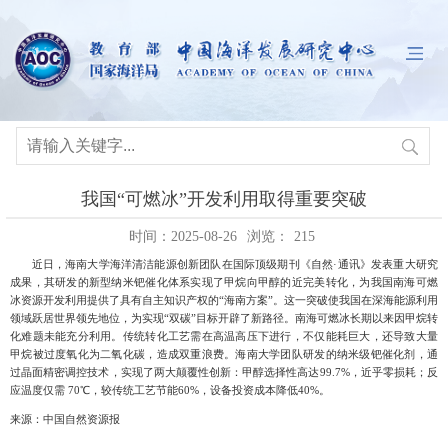
我国“可燃冰”开发利用取得重要突破
时间：2025-08-26
浏览：
215
近日，海南大学海洋清洁能源创新团队在国际顶级期刊《自然
·通讯》发表重大研究
成果，其研发的新型纳米钯催化体系实现了甲烷向甲醇的近完美转化，为我国南海可燃
冰资源开发利用提供了具有自主知识产权的“海南方案”。这一突破使我国在深海能源利用
领域跃居世界领先地位，为实现“双碳”目标开辟了新路径。南海可燃冰长期以来因甲烷转
化难题未能充分利用。传统转化工艺需在高温高压下进行，不仅能耗巨大，还导致大量
甲烷被过度氧化为二氧化碳，造成双重浪费。海南大学团队研发的纳米级钯催化剂，通
过晶面精密调控技术，实现了两大颠覆性创新：甲醇选择性高达
99.7%
，近乎零损耗；反
应温度仅需
70
℃，较传统工艺节能
60%
，设备投资成本降低
40%
。
来源：中国自然资源报