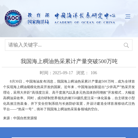
我国海上稠油热采累计产量突破500万吨
时间：2025-09-17
浏览：
106
8
月
30
日，中国海油发布消息，我国海上稠油热采累计产量超
500
万吨，成为全球首
个实现海上稠油规模化热采开发的国家。近年来，中国海油创新提出“少井高产”热采开发
理论，采用大井距“高强度注采、高干度蒸汽以及多元热流体协同增效”开发模式，大幅提
高稠油采收率。同时，成功研制世界领先的耐
350
摄氏度注采一体化装备，自主研发小型
化高效注热装备、井下安全控制系统与长效防砂装置，并设计建造全球首座移动式注热
平台——“热采一号”，填补了我国海上稠油热采装备领域的空白。
来源：中国自然资源报