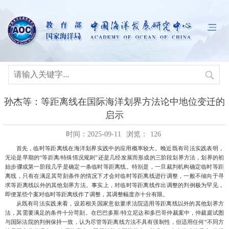
孙杰等：等距离线在国际海洋划界方法论中地位变迁的
启示
时间：2025-09-11
浏览：
126
首先，临时等距离线在海洋划界实践中的应用概率较大。
晚近既有司法实践表明，
无论是早期的
“等距离/特殊情况规则”还是几经发展而形成的三阶段划界方法，划界的初
始步骤或第一阶段几乎是确定一条临时等距离线。特别是，一旦裁判机构确定临时等距
离线，只有在满足其苛刻条件的情况下才会对临时等距离线进行调整，一般不倾向于寻
求等距离线以外的其他划界方法。事实上，
对临时等距离线作出调整的判例极为罕见，
即便某些个案对临时等距离线作了调整，其调整幅度亦十分有限。
从既有司法实践来看，设若相关国家意欲要求法院适用等距离线以外的其他划界方
法，其需要满足的条件十分苛刻。在巴巴多斯
/特立尼达和多巴哥仲裁案中，仲裁庭试图
与国际法院的判例保持一致，认为尽管等距离线方法不具有强制性，但适用任何“不同方