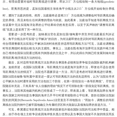
示，有理由需要对临时等距离线进行调整，即从215
方位线绘制一条大地线
(geodetic
。
line)。匪夷所思的是，孟加拉国最初主张依角平分线法从215
方位线开始绘制分界线
。
时，遭到了法庭的拒绝。然而，法庭最终还是将
215
方位线视为调整临时等距离线后确
定的界线，而且未给出任何调整的理由与依据。如此看来，法庭似乎知道等距离线方法
在该案中无法实现海洋划界的公平结果却仍然有意应用，以至于其声称的
“调整等距离
线”实质上是采用了另一种方法。
需要进一步思考的是，如纳基法官在孟加拉国
/缅甸案中所言并经法庭最后判决证
实，角平分线法亦可实现“公平解决”的目的，为何法庭即便在意识到对等距离线方法的任
何合理调整都无法实现公平解决目的时依然坚持适用等距离线方法?可见，法庭在调整临
时等距离线时表现出相当大的主观性。事实上，
法庭在既有海洋划界司法实践中竭力将
自己维持在国际法院通过既有判例形成的主流之中，并以此得出判例已经发展到倾向使
用等距离
/相关情况方法的结论。
最后，反对适用等距离线方法划界的当事国务必慎将划界争端交由国际裁判机构解
决。
如前所述，在国际法院看来，等距离线方法就是海洋划界方法，即便在不适合使用
等距离线方法的情况下，法院也不愿摒弃这一方法，而只是考虑对等距离线进行调整。
国际法院在秘鲁
/智利案中甚至还一度认可等距离线方法的优先适用性，认为“法院在寻求
公平解决办法时通常采用的方法包括三个阶段，在第一阶段划出一条等距离线”。尽管法
院随后补充说，只有具有“令人信服的理由”情况下才可排除在第一阶段划定等距离线。但
事实上，法院和其他裁判机构已经形成了一个共识，即表面上看，等距离线划界在海岸
相向国家之间特别是当事国的海岸几乎平行时通常能取得公平结果。曾担任国际法院副
院长的阿莫尔(Bernardo Sepúlveda Amor)法官直言不讳地指出：“而如今，调整后的等距
离线在法院判例中已被牢固地确立为专属经济区和大陆架以及领海划界的首选方法。”
可见，
希冀通过等距离线方法划界的国家也许能在国际法院的司法程序中受益。
相
反，由于存在领土主权争议或因海岸线长度占优势以及当事国大陆架不共架的情况而反