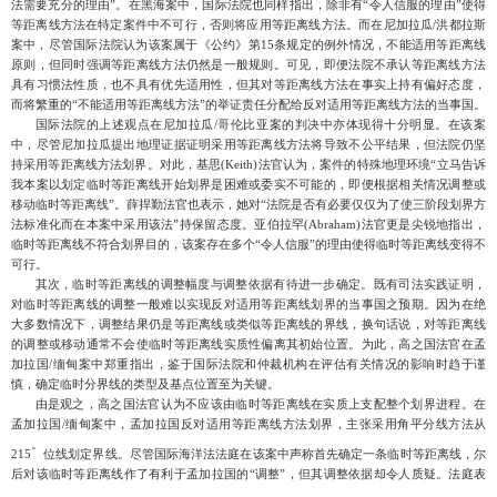
法需要充分的理由”。在黑海案中，国际法院也同样指出，除非有“令人信服的理由”使得
等距离线方法在特定案件中不可行，否则将应用等距离线方法。而在尼加拉瓜/洪都拉斯
案中，尽管国际法院认为该案属于《公约》第15条规定的例外情况，不能适用等距离线
原则，但同时强调等距离线方法仍然是一般规则。可见，
即便法院不承认等距离线方法
具有习惯法性质，也不具有优先适用性，但其对等距离线方法在事实上持有偏好态度，
而将繁重的
“不能适用等距离线方法”的举证责任分配给反对适用等距离线方法的当事国。
国际法院的上述观点在尼加拉瓜
/哥伦比亚案的判决中亦体现得十分明显。
在该案
中，尽管尼加拉瓜提出地理证据证明采用等距离线方法将导致不公平结果，但法院仍坚
持采用等距离线方法划界。对此，基思
(Keith)法官认为，案件的特殊地理环境“立马告诉
我本案以划定临时等距离线开始划界是困难或委实不可能的，即便根据相关情况调整或
移动临时等距离线”。薛捍勤法官也表示，她对“法院是否有必要仅仅为了使三阶段划界方
法标准化而在本案中采用该法”持保留态度。亚伯拉罕(Abraham)法官更是尖锐地指出，
临时等距离线不符合划界目的，该案存在多个“令人信服”的理由使得临时等距离线变得不
可行。
其次，临时等距离线的调整幅度与调整依据有待进一步确定。
既有司法实践证明，
对临时等距离线的调整一般难以实现反对适用等距离线划界的当事国之预期。因为在绝
大多数情况下，调整结果仍是等距离线或类似等距离线的界线，换句话说，对等距离线
的调整或移动通常不会使临时等距离线实质性偏离其初始位置。为此，高之国法官在孟
加拉国
/缅甸案中郑重指出，
鉴于国际法院和仲裁机构在评估有关情况的影响时趋于谨
慎，确定临时分界线的类型及基点位置至为关键。
由是观之，高之国法官认为不应该由临时等距离线在实质上支配整个划界进程。在
孟加拉国
/缅甸案中，孟加拉国反对适用等距离线方法划界，主张采用角平分线方法从
。
215
位线划定界线。尽管国际海洋法法庭在该案中声称首先确定一条临时等距离线，尔
后对该临时等距离线作了有利于孟加拉国的
“调整”，但其调整依据却令人质疑。法庭表
。