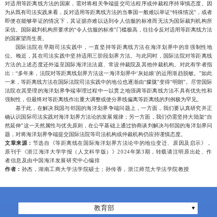
对适用等距离线方法的国家，需对将相关争端提交司法程序或仲裁程序持审慎态度。因
为从既有司法实践来看，反对适用等距离线方法的当事国一般难以举证
“特殊情况”，或者
即便在能够举证的情况下，其证据亦难以达到令人信服的标准而无法为国际裁判机构所
采信。国际裁判机构所要求的“令人信服的标准”门槛极高，往往令反对适用等距离线方法
的国家望而生畏。
国际法院在早期司法实践中，一直坚持等距离线方法在海洋划界中的非强制性地
位。晚近，其在司法实践中坚持适用三阶段划界方法。与此同时，国际法院对等距离线
方法的上述态度还外溢至国际海洋法法庭、常设仲裁院及其他仲裁机构。对此有学者指
出：
“多年来，法院对等距离线划界方法这一海洋划界中‘灰姑娘’的运用渐趋脱敏。”如此
一来，等距离线方法在国际法院司法实践中的地位也逐渐由“朦胧”变得“明朗”。尽管国际
法院在其受理的海洋划界争端审理过程中一以贯之地强调等距离线方法不具有优先性和
强制性，但最终对等距离线作出重大调整或使分界线偏离等距离线的判例极为罕见。
基于此，在解决我国与邻国的海洋划界争端问题上，
一方面，我们要认真研究并正
确认识国际司法实践对海洋划界方法论的发展规律；另一方面，我们仍需坚持大陆架
“自
然延伸”这一天然属性与优先原则，在公平基础上通过协商谈判解决与邻国的海洋划界问
题，对将海洋划界争端提交国际法院等司法机构或仲裁机构仍应持谨慎态度。
文章来源：
节选自《
等距离线在国际海洋划界方法论中的地位变迁、原因及启示
》，
原刊于《浙江海洋大学学报（人文科学版）》2024年第3期
，
转载请注明原出处、作
者信息及由中国海洋发展研究中心编排
作者：
孙杰
，湖南工商大学法学院硕士；孙传香，浙江师范大学法学院教授
教育部