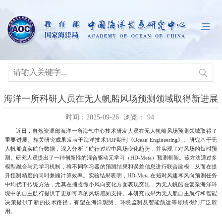
海洋一所科研人员在无人帆船风场预测领域取得新进展
时间：2025-09-26
浏览：
94
近日，自然资源部海洋一所海气中心技术研发人员在无人帆船风场预测领域取得了
重要进展。相关研究成果发表于海洋技术
TOP
期刊《
Ocean Engineering
》。研究基于无
人帆船真实航行数据，深入分析了航行过程中风场变化趋势，并实现了对风场的短时预
测。研究人员提出了一种创新性的混合驱动元学习（
HD-Meta
）预测框架。该方法通过多
模型融合与元学习机制，将不同学习器的预测结果和误差信息进行联合建模，从而在提
升预测精度的同时兼顾计算效率。实验结果表明，
HD-Meta
在短时风速和风向预测任务
中均优于传统方法，尤其在捕捉微小风向变化方面表现突出，为无人帆船在复杂海洋环
境中的自主航行提供了更加可靠的风场感知支持。本研究成果为无人船自主航行和智能
决策提供了新的技术路径，有望在海洋观测、环境监测及智能航运等领域得到广泛应
用。