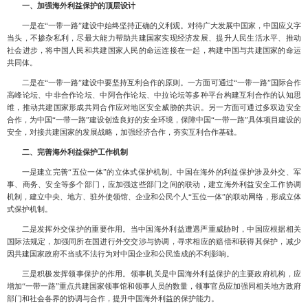
一、
加强海外利益保护的顶层设计
一是在
“一带一路”建设中始终坚持正确的义利观。对待广大发展中国家
，中国应义字
当头，不掺杂私利，尽最大能力帮助共建国家实现经济发展、提升人民生活水平、推动
社会进步，将中国人民和共建国家人民的命运连接在一起，构建中国与共建国家的命运
共同体。
二是在
“一带一路”建设中要坚持互利合作的原则。一方面可通过“一带一路”国际合作
高峰论坛、中非合作论坛、中阿合作论坛、中拉论坛等多种平台构建互利合作的认知思
维
，推动共建国家形成共同合作应对地区安全威胁的共识。另一方面可通过多双边安全
合作，为中国
“一带一路”建设创造良好的安全环境，保障中国“一带一路”具体项目建设的
安全，对接共建国家的发展战略，加强经济合作，夯实互利合作基础。
二
、
完善海外利益保护工作机制
一是建立完善
“五位一体”的立体式保护机制。中国在海外的利益保护涉及外交、军
事、商务、安全等多个部门
，应加强这些部门之间的联动，建立海外利益安全工作协调
机制，建立中央、地方、驻外使领馆、企业和公民个人
“五位一体”的联动网络，形成立体
式保护机制。
二是发挥外交保护的重要作用。当中国海外利益遭遇严重威胁时
，中国应根据相关
国际法规定，加强同所在国进行外交交涉与协调，寻求相应的赔偿和获得其保护，减少
因共建国家政府不当或不法行为对中国企业和公民造成的不利影响。
三是积极发挥领事保护的作用。领事机关是中国海外利益保护的主要政府机构
，应
增加
“一带一路”重点共建国家领事馆和领事人员的数量，领事官员应加强同相关地方政府
部门和社会各界的协调与合作，提升中国海外利益的保护能力。