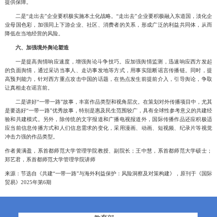
提供保障。
二是
“走出去”企业要积极实施本土化战略。“走出去”企业要积极融入东道国
，淡化企
业母国色彩，加强同上下游企业、社区、消费者的关系，形成广泛的利益共同体，从而
降低在当地经营的风险。
六
、
加强境外舆论塑造
一是提高舆情响应速度
，增强舆论斗争技巧。应加强舆情监测，迅速响应西方发起
的负面舆情，通过采访当事人、走访事发地等方式，用事实阻断谣言传播链。同时，提
高预判能力，针对西方重点攻击中国的话题，在热点发生前提前介入，引导舆论，争取
让真相走在谣言前。
二是讲好
“一带一路”故事
，丰富作品类型和视角层次。在策划对外传播项目中，尤其
是要选好
“一带一路”优秀故事，特别是惠及民生范围较广，具有全球性参考意义的共建经
验和共建模式。另外，除传统的文字报道和广播电视报道外，国际传播作品还应积极适
应当前信息传播方式和人们信息需求的变化，采用漫画、动画、短视频、纪录片等视觉
冲击力强的作品类型。
作者
黄满盈，系首都师范大学管理学院教授、副院长；王中慧，系首都师范大学硕士；
郑艺君
，系首都师范大学管理学院讲师
来源：
节选自《共建“一带一路”与海外利益保护：风险洞察及对策构建》，原刊于《国际
贸易》2
025
年第6期