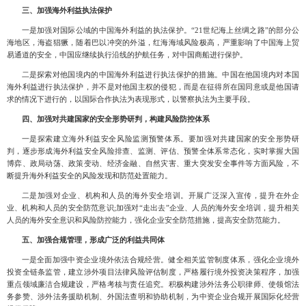
三
、
加强海外利益执法保护
一是加强对国际公域的中国海外利益的执法保护。
“
21世纪海上丝绸之路”的部分公
海地区，海盗猖獗，随着巴以冲突的外溢，红海海域风险极高，严重影响了中国海上贸
易通道的安全，中国应继续执行沿线的护航任务，对中国商船进行保护。
二是探索对他国境内的中国海外利益进行执法保护的措施。中国在他国境内对本国
海外利益进行执法保护
，并不是对他国主权的侵犯，而是在征得所在国同意或是他国请
求的情况下进行的，以国际合作执法为表现形式，以警察执法为主要手段。
四
、
加强对共建国家的安全形势研判，构建风险防控体系
一是探索建立海外利益安全风险监测预警体系。要加强对共建国家的安全形势研
判
，逐步形成海外利益安全风险排查、监测、评估、预警全体系常态化，实时掌握大国
博弈、政局动荡、政策变动、经济金融、自然灾害、重大突发安全事件等方面风险，不
断提升海外利益安全的风险发现和防范处置能力。
二是加强对企业、机构和人员的海外安全培训。开展广泛深入宣传
，提升在外企
业、机构和人员的安全防范意识;加强对“走出去”企业、人员的海外安全培训，提升相关
人员的海外安全意识和风险防控能力，强化企业安全防范措施，提高安全防范能力。
五
、
加强合规管理，形成广泛的利益共同体
一是全面加强中资企业境外依法合规经营。健全相关监管制度体系
，强化企业境外
投资全链条监管，建立涉外项目法律风险评估制度，严格履行境外投资决策程序，加强
重点领域廉洁合规建设，严格考核与责任追究。积极构建涉外法务公职律师、使领馆法
务参赞、涉外法务援助机制、外国法查明和协助机制，为中资企业合规开展国际化经营