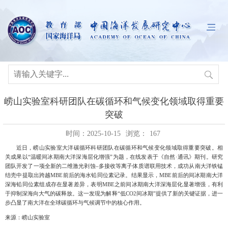
崂山实验室科研团队在碳循环和气候变化领域取得重要
突破
时间：2025-10-15
浏览：
167
近日，崂山实验室大洋碳循环科研团队在碳循环和气候变化领域取得重要突破。相
关成果以
“温暖间冰期南大洋深海层化增强
”
为题，在线发表于《自然
·通讯》期刊。研究
团队开发了一项全新的二维激光剥蚀–多接收等离子体质谱联用技术，成功从南大洋铁锰
结壳中提取出跨越MBE前后的海水铅同位素记录。结果显示，MBE前后的间冰期南大洋
深海铅同位素组成存在显著差异，表明MBE之前间冰期南大洋深海层化显著增强，有利
于抑制深海向大气的碳释放。这一发现为解释“低CO2间冰期”提供了新的关键证据，进一
步凸显了南大洋在全球碳循环与气候调节中的核心作用。
来源：崂山实验室