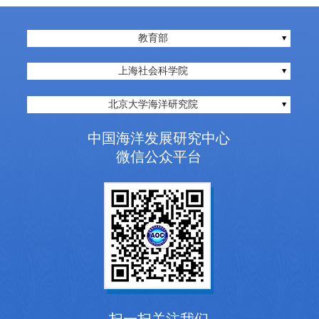
教育部
上海社会科学院
北京大学海洋研究院
中国海洋发展研究中心
微信公众平台
扫一扫关注我们