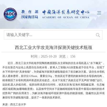
西北工业大学攻克海洋探测关键技术瓶颈
时间：2025-10-20
浏览：
156
近日，西北工业大学机电学院陶凯教授团队自主研制的仿生水母机器人
“水下幽灵”，
不仅在形态与运动上高度仿生自然水母，更将人工智能(AI)深度集成于仿生平台，实现了
水下环境中的“具身智能”，为突破海洋探测关键瓶颈提供了前沿解决方案。该仿生水母机
器人通体透明，直径仅120mm、重量仅56g，凭借其近乎透明的躯体和仿水母肌肉结构，
精准模拟了水母利用涡环推进的灵动姿态，在水下实现了高效且近乎无声的“静默”运行。
这款机器人的低功耗、低扰动和高度仿生特性，使其在深海/近海长期隐蔽监测、生态敏
感区域观测(如珊瑚礁普查)、以及狭窄空间水下设施精细巡检等场景中展现出独特的技术
优势和广阔的应用潜力，为解决海洋极端环境探测中面临的能源续航、隐蔽性以及环境
兼容性等关键瓶颈问题，提供了一条新的技术路径。
来源：西北工业大学