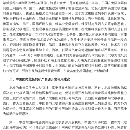
希望获得350海里的大陆架延伸，随后加拿大、丹麦也相继提出申请，三国在大陆架延伸
问题上利益相冲。第二，美国北极政策增加了地缘政治风险。北极八国中美国北极政策
对俄影响最大，也是北极格局走向的最重要一环。出于对北极航道的不同认识和诉求，
美国推行航行自由理念，间或派出舰船对俄进行航行监督，强化与欧盟、北欧国家的北
极军事演练。第三，国际环境欠佳。俄乌冲突爆发后，俄罗斯与美西方关系急剧恶化，
影响波及北极地区，北极理事会其他成员国集体排俄，在北极科技合作方面对其进行孤
立，导致北极理事会于2022年3月宣布暂停一切事务，主张在没有俄罗斯参与前提下有限
恢复工作。美西方将中俄北极合作视为威胁，在多个场合要求中国停止与俄进一步合
作，否则对中国采取必要手段。第四，北极东北航道存在运输风险。气候、技术和主权
问题导致东北航道运输风险上升。海冰、低温等气象会对运输船舶造成严重破坏，目前
只有夏季（7—10月）可以自由通航，但夏季的海雾会造成航行时间延误；北极海域只完
成了9%的海图绘制，船舶补给和海上搜救能力差，无法为航道商业化运营提供技术服
务；俄罗斯出于国家安全战略考量，主张东北航道的所有权和控制权，对所有船舶采用
航行许可证、强制引航和垄断性收费管理，引发其他北极国家的担忧和反对。
二、中国面向北极的矿产资源开发利用建议
北极的未来关乎全人类福祉，需要世界各国的参与和贡献。不过，北极地缘政治格
局决定了北极八国在维护地区和平与稳定、促进资源开发与可持续发展等北极治理核心
议题上发挥决定性作用，脱离了北极国家的认可与支持，其他国家很难参与北极事务。
因此，作为负责任大国，中国参与北极资源开发应高度重视时序上的渐进性、内力外力
的综合性、整体谋划和局部参与的互助性等协同关系，采取积极合作为主线、有序竞争
为辅助的发展思路。
第一，中国与国际社会共同完善北极资源开发机制。中国作为缔约国，倡导对《联
合国海洋法公约》和《斯瓦尔巴德条约》有关矿产资源开发利用条款进行补充，完善矿