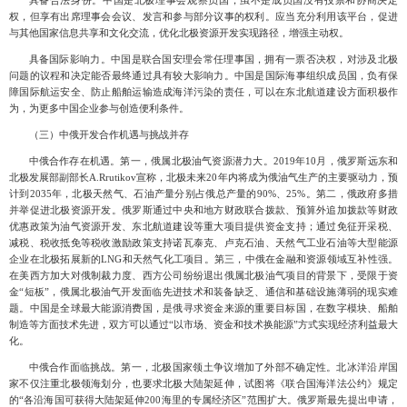
具备合法身份。中国是北极理事会观察员国，虽不是成员国没有投票和协商决定
权，但享有出席理事会会议、发言和参与部分议事的权利。应当充分利用该平台，促进
与其他国家信息共享和文化交流，优化北极资源开发实现路径，增强主动权。
具备国际影响力。中国是联合国安理会常任理事国，拥有一票否决权，对涉及北极
问题的议程和决定能否最终通过具有较大影响力。中国是国际海事组织成员国，负有保
障国际航运安全、防止船舶运输造成海洋污染的责任，可以在东北航道建设方面积极作
为，为更多中国企业参与创造便利条件。
（三）中俄开发合作机遇与挑战并存
中俄合作存在机遇。第一，俄属北极油气资源潜力大。
2019年10月，俄罗斯远东和
北极发展部副部长A.Rrutikov宣称，北极未来20年内将成为俄油气生产的主要驱动力，预
计到2035年，北极天然气、石油产量分别占俄总产量的90%、25%。第二，俄政府多措
并举促进北极资源开发。俄罗斯通过中央和地方财政联合拨款、预算外追加拨款等财政
优惠政策为油气资源开发、东北航道建设等重大项目提供资金支持；通过免征开采税、
减税、税收抵免等税收激励政策支持诺瓦泰克、卢克石油、天然气工业石油等大型能源
企业在北极拓展新的LNG和天然气化工项目。第三，中俄在金融和资源领域互补性强。
在美西方加大对俄制裁力度、西方公司纷纷退出俄属北极油气项目的背景下，受限于资
金“短板”，俄属北极油气开发面临先进技术和装备缺乏、通信和基础设施薄弱的现实难
题。中国是全球最大能源消费国，是俄寻求资金来源的重要目标国，在数字模块、船舶
制造等方面技术先进，双方可以通过“以市场、资金和技术换能源”方式实现经济利益最大
化。
中俄合作面临挑战。第一，北极国家领土争议增加了外部不确定性。北冰洋沿岸国
家不仅注重北极领海划分，也要求北极大陆架延伸，试图将《联合国海洋法公约》规定
的
“各沿海国可获得大陆架延伸200海里的专属经济区”范围扩大。俄罗斯最先提出申请，