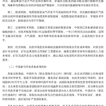
冲击，漏油事故污染大气环流和水圈环境，穿越东北航道的破冰船及随行船舶对北极
熊、海象和鸟类赖以生存的冰域造成严重破坏，污水排放问题威胁海洋生物生存安全。
第二，勘探风险。地震勘探是油气开发不可或缺的技术手段，但北极的极端天气状
况和自然环境极度敏感性导致地震资料获取困难，地震数据处理难度加大，常规技术手
段无法应对，勘探成功与否不可预测。
第三，运输和技术风险。北极缺乏资源运输的配套设备，中国虽已具备建造破冰运
输船的能力，但技术瓶颈导致
LNG运输受到季节限制，一年2/3时间无法自由通航；适用
于北极冰区勘探、大气观测、海洋考察等的装备亟待创新和升级，以提高航行安全水
平。
第四，经济风险。自然环境恶劣和基础设施薄弱导致项目开发成本增加，对原住民
进行专业培训、矿区远离居民点导致矿工需要轮休、健康交通和安保等问题使得人力成
本增加，矿区完成开采后土地复垦难度大，难以满足当地居民对居住环境和经济发展的
需求。
（二）中国参与开发具备多项利好
具备法律基础。中国作为《联合国海洋法公约》缔约国，在北冰洋国际公共海域享
有海洋科学研究、勘探开采能源资源、建造采矿基础设施、自由安全航行等权利。该水
域面积
280万平方公里，对所有缔约国平等开放，由国际海底管理局负责管理资源开发活
动；当主体责任国实施资源勘探开采的区域越界至沿海国主权范围内时，应当事先征得
对方同意并遵守当地法律；探采出的所有能源资源为全人类共同所有。中国作为《斯瓦
尔巴德条约》缔约国，有权自由进出斯瓦尔巴德群岛及其领海，平等享有采矿、捕鱼、
狩猎等权利，该区域为矿产资源富集区。