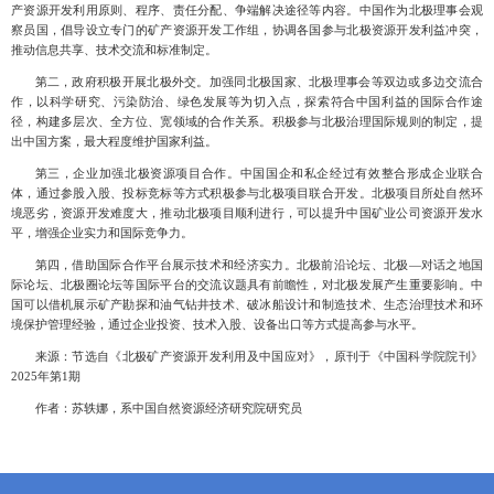
产资源开发利用原则、程序、责任分配、争端解决途径等内容。中国作为北极理事会观
察员国，倡导设立专门的矿产资源开发工作组，协调各国参与北极资源开发利益冲突，
推动信息共享、技术交流和标准制定。
第二，政府积极开展北极外交。加强同北极国家、北极理事会等双边或多边交流合
作，以科学研究、污染防治、绿色发展等为切入点，探索符合中国利益的国际合作途
径，构建多层次、全方位、宽领域的合作关系。积极参与北极治理国际规则的制定，提
出中国方案，最大程度维护国家利益。
第三，企业加强北极资源项目合作。中国国企和私企经过有效整合形成企业联合
体，通过参股入股、投标竞标等方式积极参与北极项目联合开发。北极项目所处自然环
境恶劣，资源开发难度大，推动北极项目顺利进行，可以提升中国矿业公司资源开发水
平，增强企业实力和国际竞争力。
第四，借助国际合作平台展示技术和经济实力。北极前沿论坛、北极
—对话之地国
际论坛、北极圈论坛等国际平台的交流议题具有前瞻性，对北极发展产生重要影响。中
国可以借机展示矿产勘探和油气钻井技术、破冰船设计和制造技术、生态治理技术和环
境保护管理经验，通过企业投资、技术入股、设备出口等方式提高参与水平。
来源：节选自《北极矿产资源开发利用及中国应对》，原刊于《中国科学院院刊》
2025年第1期
作者：苏轶娜，系中国自然资源经济研究院研究员