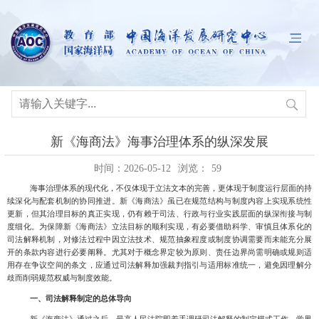
新《海商法》海事治理体系的纵深发展
时间：2026-05-12
浏览：
59
海事治理体系的现代化，不仅体现于立法文本的完善，更体现于制度运行层面的持
续深化与配套机制的协同推进。新《海商法》虽已在规范结构与制度内容上实现系统性
更新，但其治理目标的真正实现，仍有赖于司法、行政与行业实践层面的纵深衔接与制
度细化。为保障新《海商法》立法目标的顺利实现，有必要借助科学、审慎且体系化的
司法解释机制，对修法过程中因立法技术、规范抽象程度或制度协调需要而未能充分展
开的条款内容进行必要阐释。尤其对于概念界定较为原则、责任边界尚需明确或规则适
用存在争议空间的条文，应通过司法解释加强裁判指引与适用标准统一，避免因理解分
歧而削弱规范权威与制度效能。
一、司法解释制定的总体导向