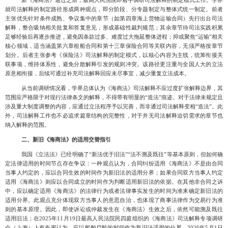
新《海商法》通过之后，最高人民法院即着手调研司法解释的制定模式工作。学界
就司法解释的制定路径形成两种观点，即分阶段、分专题制定与整体式统一制定。前者
主张优先针对条件成熟、争议集中的章节（如第四章海上货物运输合同）先行出台司法
解释，整合吸纳相关批复和答复意见，形成基础性裁判规范；其余章节待司法实践积累
足够经验后再逐步推进，避免因条款过多、难度过大拖延整体进程；抑或聚焦
“运输”相关
核心领域，适当涵盖第六章租船合同和第十三章保险合同等关联内容，无须严格按章节
划分。后者主张参考《保险法》司法解释的制定模式，以核心内容为主线，统筹衔接关
联事项，维持体系性，避免分散解释引发的规则冲突。该路径更注重与全国人大的立法
原意相衔接，后续可通过补充司法解释回应未尽事宜，减少重复立法成本。
从当前调研情况看，学界总体认为《海商法》司法解释不应过度扩张解释边界，其
范围应严格限于对现行法律条文的解释，不得带有明显的
“造法”痕迹。对于法律未规定且
涉及重大制度调整的内容，应通过立法程序予以完善，而非通过司法解释变相“造法”。此
外，司法解释工作也不必追求篇章结构的完整性，对于并无司法解释迫切需求的章节也
纳入解释的范围。
二、新旧《海商法》的适用交替指引
我国《立法法》已经明确了
“新法优于旧法”“法不溯及既往”等基本原则，但如何确
定法律适用的时间节点存在争议：一种观点认为，合同纠纷适用《海商法》不是由合同
当事人约定的，应以合同生效的时间作为新旧法的适用分界；如果合同双方当事人约定
适用《海商法》则应以合同成立的时间作为判断适用新旧法的依据。在其他非合同之诉
中，应以确定适用《海商法》的法律行为或者法律事实发生的时间为准来确定新旧法的
适用分界。此观点充分体现双方当事人的意思自治，也体现了商事法律作为交易行为准
则的基本原理。因此，即使诉讼或仲裁发生在《海商法》生效之后，依然可能溯及既往
适用旧法；在2025年11月19日最高人民法院民四庭组织的《海商法》司法解释专项调研
会（上海）上有专家认为，应以船舶启航的时间作为新旧法适用的分界，2026年5月1日