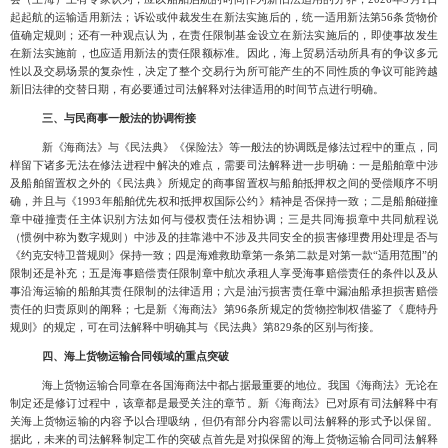
起起航的运输适用新法；诉讼或仲裁发生在新法实施后的，统一适用新法第56条货物价
值确定规则；还有一种观点认为，在责任限制基金设立在新法实施后的，即使事故发生
在新法实施前，也应适用新法的责任限额标准。因此，海上贸易活动所具有的争议多元
性以及交易场景的复杂性，决定了整个交易行为所可能产生的不同性质的争议可能跨越
新旧法律的交替日期，有必要通过司法解释对法律适用的时间节点进行明确。
三、与民商事一般法的协调衔接
新《海商法》与《民法典》《保险法》等一般法的协调既是修法过程中的重点，同
样留下诸多无法在修法进程中解决的难点，需要司法解释进一步明确：一是船舶章中涉
及船舶留置权之外的《民法典》所规定的商事留置权与船舶抵押权之间的受偿顺序不明
确，并且与《
1993年船舶优先权和抵押权国际公约》精神是否保持一致；二是船舶碰撞
章中碰撞责任主体识别方法如何与侵权责任法相协调；三是共同海损章中共同航程说
（惯例中称为数字规则）中涉及的挂靠港中不涉及共同安全的损害修理费用处理是否与
《约克安特卫普规则》保持一致；四是海难救助章第一条第二款是对第一款“适用范围”的
限制还是补充；五是海事赔偿责任限制章中航次承租人享受海事赔偿责任的条件以及从
事沿海运输的船舶其责任限制的法律适用；六是油污损害责任章中漏油船承担损害赔偿
责任的归责原则的阐释；七是新《海商法》第96条所规定的货物控制权借鉴了《鹿特丹
规则》的规定，可在司法解释中明确其与《民法典》第829条的区别与衔接。
四、海上货物运输合同领域的重点突破
海上货物运输合同章在各国海商法中都占据最重要的地位。我国《海商法》无论在
制定还是修订过程中，该章都是最受关注的章节。新《海商法》已对原有司法解释中有
关海上货物运输的内容予以合理吸纳，但仍有部分内容需以司法解释的形式予以保留。
据此，未来的司法解释制定工作的突破点首先是对拟保留的海上货物运输合同司法解释