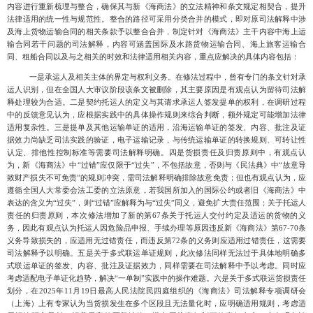
内容进行重新梳理与整合，确保其与新《海商法》的立法精神和条文规定相契合，提升
法律适用的统一性与规范性。整合的路径可采用分类合并的模式，即对原司法解释中涉
及海上货物运输合同的相关条款予以整合合并，制定针对《海商法》主干内容中海上运
输合同若干问题的司法解释，内容可涵盖国际及水路货物运输合同、海上旅客运输合
同、租船合同以及与之相关的时效和法律适用相关内容，重点应解决的具体内容包括：
一是承运人及相关主体的界定与权利义务。在修法过程中，曾有专门的条文针对承
运人识别，但在全国人大审议阶段该条文被删除，其主要原因是有观点认为留待司法解
释处理较为合适。二是契约托运人的定义与其请求承运人签发提单的权利，在调研过程
中的反馈意见认为，应根据实践中的具体操作规则来综合判断，额外规定可能增加法律
适用复杂性。三是提单及其他运输单证的适用，沿海运输单证的签发、内容、批注及证
据效力尚缺乏司法实践的验证，电子运输记录，与传统运输单证的转换规则、可转让性
认定、排他性控制标准等需要司法解释明确。四是货损责任及归责原则中，有观点认
为，新《海商法》中
“过错”应仅限于“过失”，不包括故意，否则与《民法典》中“故意导
致财产损失不可免责”的规则冲突，需司法解释明确排除故意免责；但也有观点认为，应
遵循全国人大常委会法工委的立法原意，若我国所加入的国际公约或者旧《海商法》中
表达的含义为“过失”，则“过错”应解释为与“过失”同义，避免扩大责任范围；关于托运人
责任的归责原则，本次修法增加了新的第67条关于托运人交付约定及适运的货物的义
务，因此有观点认为托运人因危险品申报、手续办理等原因违反新《海商法》第67-70条
义务导致损失的，应适用无过错责任，而违反第72条的义务则应适用过错责任，这需要
司法解释予以明确。五是关于多式联运单证规则，此次修法同样无法过于具体地明确多
式联运单证的签发、内容、批注及证据效力，同样需要在司法解释中予以考虑。同时应
考虑适配电子单证化趋势，解决“一单制”实践中的操作难题。六是关于多式联运货损责任
划分，在2025年11月19日最高人民法院民四庭组织的《海商法》司法解释专项调研会
（上海）上有专家认为当货损发生在多个区段且无法量化时，应明确适用规则，考虑适