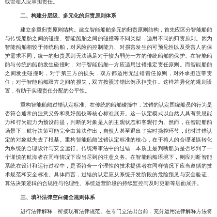
或管理人应承担责任。
二、构建分层级、多元化的归责原则体系
建立多重归责原则结构
。建立智能船舶多元的归责原则结构，首先应区分智能船舶
与传统船舶之间的碰撞、智能船舶之间的碰撞等不同类型，适用不同的归责原则。因为
智能船舶相较于传统船舶，对风险的控制能力、对损害发生的可预见性以及受害人的保
护需求不同，统一的归责原则无法满足对于较为弱势一方的传统船舶的保护。在智能船
舶与传统的船舶发生碰撞时，对于智能船舶一方应适用过错推定责任原则。而智能船舶
之间发生碰撞时，对于第三方的损失，双方都适用无过错责任原则，对外承担连带责
任；对于智能船舶双方之间的损失，双方按照过错比例承担责任。这样差异化的规则设
置，有助于实现责任分配的公平性。
重构智能船舶过错认定标准
。在传统的船舶碰撞中，过错的认定围绕船员的行为是
否符合通常的注意义务和良好船技等核心标准展开。这一认定模式以自然人具有意思能
力和行为能力为预设前提，判断的对象是人的主观状态和客观行为。然而，在智能船舶
场景下，航行决策可能完全由算法作出，自然人甚至退出了实时操控环节，此时过错认
定的对象就失去了根基。重构智能船舶过错认定标准的核心，在于将人的合理谨慎转化
为系统的合理设计与安全运行。传统海事法中的过错，本质上是判断船员是否尽到了一
个谨慎的航海者在同样情况下应当尽到的注意义务。在智能船舶语境下，则应判断智能
系统在设计和运行过程中，是否符合一个理性的技术提供者在同样情况下应当遵循的技
术规范和安全标准。具体而言，过错的认定应从系统开发阶段的危险预见与安全验证、
算法决策逻辑的合规性与伦理性、系统运营阶段的持续监控与及时更新等层面展开。
三、填补法律空白健全规则体系
进行法律解释，衔接现有法律规范
。在专门立法出台前，充分运用法律解释方法将