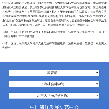
须在全球范围内形成协调统一的法律规则
。作为世界造船大国和航运大国，我国的智能
船舶技术正稳步发展，我国智能航运领域拥有巨大的市场和应用场景优势。应当凭借这
些优势，积极参与并主导国际海事组织等机构关于智能船舶的立法议程，将在国内立法
和司法实践中探索出的成功经验转化为国际标准和条约草案。这不仅能为中国相关产
业
“走出去”创造有利的国际法环境，避免在未来受制于人，更能提升中国在全球海事治理
体系中的话语权和影响力，体现中国在构建海洋命运共同体中的大国担当。
来源：节选自《新<海商法>背景下智能船舶碰撞责任的认定困境及完善路径》，原刊于
《中国海事》2
026
年第
3
期
作者：
沈协，系集美大学海洋文化与法律学院副教授、法律系主任；黄淑仪，系集美大
学硕士
教育部
上海社会科学院
北京大学海洋研究院
中国海洋发展研究中心