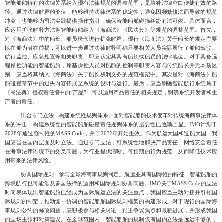
智能船舶特有的法律关系纳入现有法律规范的调整范围，是填补法律空白便捷有效的路
径
。通过法律解释的价值，能够维持法律体系的稳定性，避免因频繁修法而导致的规范
冲突，也能够为司法实践提供操作指引，确保智能船舶碰撞纠纷有法可依。具体而言，
应运用扩张解释方法将智能船舶纳入《海商法》《民法典》等规范的调整范围。首先，
对《海商法》中的船长、船员概念进行扩张解释。现行《海商法》关于船长的规定主要
以在船为潜在前提，可以进一步通过法律解释明确只要相关人员实际履行了船舶驾驶、
航行监控
、应急处置等相关职责，即应认定其具有船长或船员的法律地位。对于具备远
程操控功能的智能船舶，岸基操控人员对船舶的控制等职责内容与传统船长并无本质区
别，应当将其纳入《海商法》关于船长权利义务的规范框架中。其次是对《海商法》船
舶碰撞章节中的过失内容拓展至系统的设计与运行。最后，应当明确智能航行系统属于
《民法典》侵权责任编中的
“产品”，可以适用产品责任的相关规定，明确系统开发者和生
产者的责任。
出台专门立法，构建系统性规则体系
。面对智能船舶技术变革对传统海商事法律体
系的冲击，构建系统性的智能船舶碰撞责任规则体系的必要性已逐渐凸显
。IMO计划于
2028年通过强制性的MASS Code，并于2032年开始生效。作为航运大国和造船大国，我
国应当在国内层面及时立法。
通过专门立法，可系统性地解决产品责任、网络安全责任
在海事法律语境下的交叉问题，为行业提供清晰、可预期的行为规范，从而降低技术应
用带来的法律风险。
协调国际规则，参与全球海商事规则制定
。航运业具有国际性的特征，智能船舶的
跨境航行也可能涉及多国法律的适用和国际规则协调问题。
IMO关于MASS Code的立法
时间表体现出智能船舶已经成为国际航运立法的关注重点，我国应当主动对接并引领国
际规则的制定，推动统一协调的智能船舶国际规则框架的构建形成。对于现行的国际海
事规则公约的修改问题，应积极参与相关讨论，跟进争议焦点和最新进展，并形成我国
的立场主张和对策建议。
在全球范围内，智能船舶的规制仅有国内立法是远远不够的，