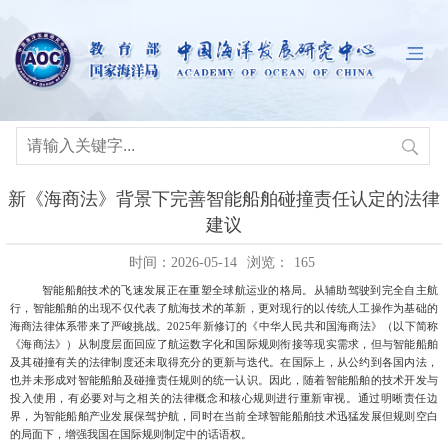
新《海商法》背景下完善智能船舶碰撞责任认定的法律
建议
时间：2026-05-14
浏览：
165
智能船舶技术的飞速发展正在重塑全球航运业的格局。从辅助驾驶到完全自主航
行，智能船舶的出现不仅代表了航海技术的革新，更对现行的以传统人工操作为基础的
海商法律体系带来了严峻挑战。
2025年新修订的《中华人民共和国海商法》（以下简称
《海商法》）从制度层面回应了航运数字化和国际规则衔接等现实需求，但与智能船舶
及其碰撞有关的法律制度还未取得充分的更新与迭代。在国际上，从公约到各国内法，
也并未形成对智能船舶及碰撞责任规则的统一认识。因此，随着智能船舶的技术开发与
投入使用，有必要对与之相关的
法律概念和核心规则进行重新审视。通过明晰责任边
界，为智能船舶产业发展保驾护航，同时在当前全球智能船舶技术迅猛发展但规则空白
的局面下，增强我国在国际规则制定中的话语权。