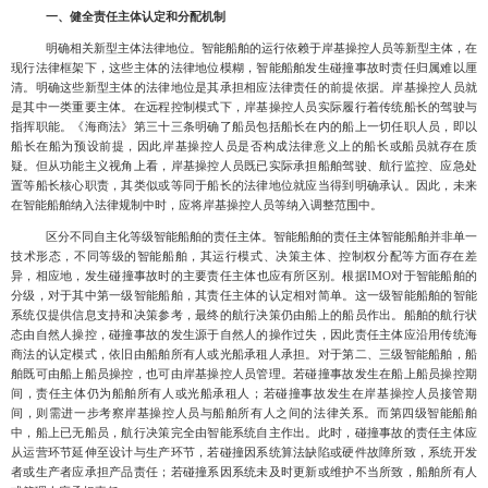
一、健全责任主体认定和分配机制
明确相关新型主体法律地位
。智能船舶的运行依赖于岸基操控人员等新型主体，在
现行法律框架下，这些主体的法律地位模糊，智能船舶发生碰撞事故时责任归属难以厘
清。明确这些新型主体的法律地位是其承担相应法律责任的前提依据。岸基操控人员就
是其中一类重要主体。在远程控制模式下，岸基操控人员实际履行着传统船长的驾驶与
指挥职能
。《海商法》第三十三条明确了船员包括船长在内的船上一切任职人员，即以
船长在船为预设前提，因此岸基操控人员是否构成法律意义上的船长或船员就存在质
疑。但从功能主义视角上看，岸基操控人员既已实际承担船舶驾驶、航行监控、应急处
置等
船长核心职责，其类似或等同于船长的法律地位就应当得到明确承认。因此，未来
在智能船舶纳入法律规制中时，应将岸基操控人员等纳入调整范围中
。
区分不同自主化等级智能船舶的责任主体
。智能船舶的责任主体智能船舶并非单一
技术形态，不同等级的智能船舶，其运行模式、决策主体、控制权分配等方面存在差
异，相应地，发生碰撞事故时的主要责任主体也应有所区别。根据
IMO对于智能船舶的
分级，对于其中第一级智能船舶，其责任主体的认定相对简单。这一级智能船舶的智能
系统仅提供信息支持和决策参考，最终的航行决策仍由船上的船员作出。船舶的航行状
态由自然人操控，碰撞事故的发生源于自然人的操作过失，因此责任主体应沿用传统海
商法的认定模式，依旧由船舶所有人或光船承租人承担。
对于第二、三级智能船舶，船
舶既可由船上船员操控，也可由岸基操控人员管理。若碰撞事故发生在船上船员操控期
间，责任主体仍为船舶所有人或光船承租人；若碰撞事故发生在岸基操控人员接管期
间，则需进一步考察岸基操控人员与船舶所有人之间的法律关系。而第四级智能船舶
中，船上已无船员，航行决策完全由智能系统自主作出。此时，碰撞事故的责任主体应
从运营环节延伸至设计与生产环节，若碰撞因系统算法缺陷或硬件故障所致，系统开发
者或生产者应承担产品责任；若碰撞系因系统未及时更新或维护不当所致，船舶所有人