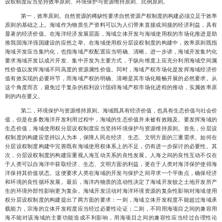
设权制度应当坚持效率原则、环境保护与资源维持原则、比例原则。
第一，效率原则。
自然资源的稀缺性要求自然资源产权制度的构建必须立足于效率
原则的基础之上。海域作为物质生产资料可以为人们带来直接或间接的经济利益，具有
显著的经济价值。在海洋经济发展层面，海域立体开发与海域使用权的市场化推进是助
推我国海洋强国建设的应然之举。在海域使用权分层设权制度的构建中，效率原则既指
海域开发应当集约化，也指海域产权
配置应当明确、清晰。进一步讲，海域开发集约化
要求海域开发以成片开发、集中开发为主要方式，于纵向维度上应充分利用海域空间属
性价值以发挥海域不同高度的资源属性价值。同时，海域产权市场化是发挥海域经济价
值有效实现的必要环节，而海域产权的明确、清晰是其市场化顺畅开展的必然要求。从
这个角度而言，避免过于复杂的权利设计阻碍海域产权市场化进程的推动，实属效率原
则的内在要义。
第二，环境保护与资源维持原则。海域既具有经济价值，也具有生态价值与社会价
值
，但是在多数海洋开发利用过程中，海域的生态价值并未被有效顾及。要发挥海域的
生态价值，海域使用权分层设权制
度应当坚持环境保护与资源维持原则。首先，分层设
权制度的构建应坚持以人为本，保障人民在经济、生态、文明方面的三重需求。如何在
分层设权制度构建中完善既有海域使用权体系上的不足，仍有进一步探讨的必要性。其
次，分层设权制度的构建应重视人海互动关系的良性发展。人海之间的良性互动不仅在
于人类可以自海洋中获取经济、生态、文明方面的利益，更在于人类对海洋保护使得海
洋保持其价值状态。这便要求人类在海域的开发与保护之间寻求一个平衡点，确保经济
和环境的良性循环发展
。最后，海洋内物质的流动性决定了海域开发较之土地开发所产
生的环境外部性影响更为复杂。
海域开发活动对海洋环境资源的复杂性影响对海域使用
权分层设权制度的构建提出了两方面的要求：一则，海域立体开发程度不能超过海域承
载能力，宗海的立体开发程度应当经过必要性论证；二则，不同用海项目之间的兼容用
海不能对该海域的主要功能造成不利影响，用海项目之间的兼容性应当经过合理性论