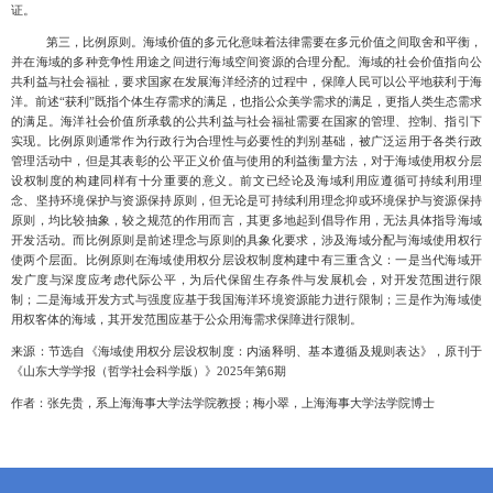
证。
第三，比例原则。海域价值的多元化意味着法律需要在多元价值之间取舍和平衡，
并在海域的多种竞争性用途之间进行海域空间资源的合理分配
。海域的社会价值指向公
共利益与社会福祉，要求国家在发展海洋经济的过程中，保障人民可以公平地获利于海
洋。前述
“获利”既指个体生存需求的满足，也指公众美学需求的满足，更指人类生态需求
的满足。海洋社会价值所承载的公共利益与社会福祉需要在国家的管理、控制、指引下
实现。比例原则通常作为行政行为合理性与必要性的判别基础，被广泛运用于各类行政
管理活动中，但是其表彰的公平正义价值与
使用的利益衡量方法，对于海域使用权分层
设权制度的构建同样有十分重要的意义。前文已经论及海域利用应遵循可持续利用理
念、坚持环境保护与资源保持原则，但无论是可持续利用理念抑或环境保护与资源保持
原则，均比较抽象，较之规范的作用而言，其更多地起到倡导作用，无法具体指导海域
开发活动。而比例原则是前述理念与原则的具象化要求，涉及海域分配与海域使用权行
使两个层面。比例原则在海域使用权分层设权制度构建中有三重含义：一是当代海域开
发广度与深度应考虑代际公平，为后代保留生存条件与发展机会，对开发范围进行限
制；二是海域开发方式与强度应基于我国海洋环境资源能力进行限制；三是作为海域使
用权客体的海域，其开发范围应基于公众用海需求保障进行限制。
来源：节选自《海域使用权分层设权制度：内涵释明、基本遵循及规则表达》，原刊于
《山东大学学报（哲学社会科学版）》2025年第6期
作者：张先贵，系上海海事大学法学院教授；梅小翠，上海海事大学法学院博士