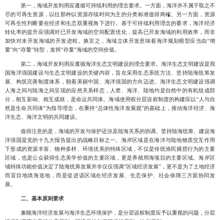
第一，海域开发利用应遵循可持续利用的理念要求。一方面，海洋并不属于取之不
尽的可再生资源
，以往那种以资源存续时间为主的分类标准值得商榷。另一方面，资源
可再生性判断要在经济和生态双重视角下进行。基于可持续利用理念的要求，海洋经济
转化率的提升应强调对已开发海域的空间配置优化，提高已开发海域的利用效率，而非
加快对未开发海域的开发进程。换言之，海域立体开发意味着海洋规划模型应当由
“增
量”向“存量”转型，发挥“存量”海域的空间价值。
第二，海域开发利用应遵循海洋生态文明建设的理念要求。海洋生态文明建设是我
国海洋强国建设与生态文明建设的关键内容
，旨在采用生态系统方法、坚持陆海统筹发
展、构筑完善制度体系，朝着美丽中国、海洋强国的方向迈进。海洋生态文明建设强调
人海之间与陆海之间呈现的应然关系样态，人类、海洋、陆地均是自然中的有机组成部
分，相互影响、相互成就，是命运共同体。海域使用权分层设权制度的构建应以
“人与自
然是生命共同体”为指导理念，在秉持“总体性海洋发展观”的基础上，推动海洋经济、海
洋生态、海洋文明的共同建设。
值得注意的是，海域的开发与保护还涉及陆海关系的协调。坚持陆海统筹、建设海
洋强国是党的十九大报告提出的战略目标之一。
海岸区域是在海洋与陆地物质交互作用
下形成的资源丰富、物种多样、环境优美的特殊区域，不仅是传统渔民捕捞行为的主要
区域，也是公众获得生态美学价值的主
要区域，更是养殖用海项目的主要区域。海岸区
域特殊功能价值决定了陆海统筹发展并非仅仅强调
“区域经济发展”
，更不是为了土地经济
而盲目地填海造地，而是促进该区域在经济发展、生态保护、社会保障三方面协同发
展。
二、基本原则要求
兼顾海洋经济发展与海洋生态环境保护，是分层设权制度应予以重视的问题，分层