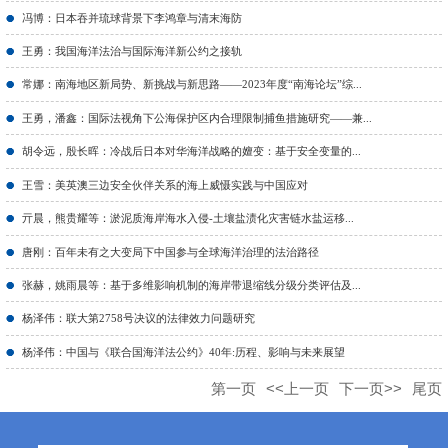
冯博：日本吞并琉球背景下李鸿章与清末海防
王勇：我国海洋法治与国际海洋新公约之接轨
常娜：南海地区新局势、新挑战与新思路——2023年度“南海论坛”综...
王勇，潘鑫：国际法视角下公海保护区内合理限制捕鱼措施研究——兼...
胡令远，殷长晖：冷战后日本对华海洋战略的嬗变：基于安全变量的...
王雪：美英澳三边安全伙伴关系的海上威慑实践与中国应对
亓晨，熊贵耀等：淤泥质海岸海水入侵-土壤盐渍化灾害链水盐运移...
唐刚：百年未有之大变局下中国参与全球海洋治理的法治路径
张赫，姚雨晨等：基于多维影响机制的海岸带退缩线分级分类评估及...
杨泽伟：联大第2758号决议的法律效力问题研究
杨泽伟：中国与《联合国海洋法公约》40年:历程、影响与未来展望
第一页
<<上一页
下一页>>
尾页