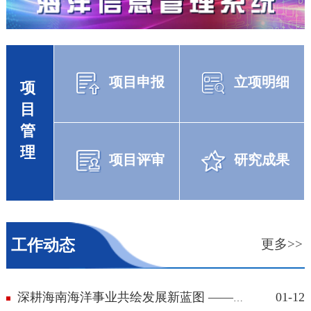
项目申报
立项明细
项
目
管
理
项目评审
研究成果
工作动态
更多>>
01-12
深耕海南海洋事业共绘发展新蓝图 ——中...