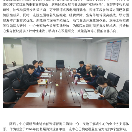
济GDP万亿目标的重要支撑使命，聚焦经济发展与资源保护“双轮驱动”，在智库专报机制
建设、油气勘探开发政策咨询、万宁漂浮式风电项目落地、深海工程参与等方面已取得
阶段性成果。同时，该院也面临着队伍组建、经费保障、业务落地等现实挑战。双方围
绕海洋产业布局优化、新能源与深海养殖融合、油气资源开发政策创新、深海工程推进
等议题深入研讨，中心专家结合多年实践经验，为该院在
新时期
挖掘发展机遇、打造核
心业务板块提供了针对性建议，明确了在课题研究、政策咨询等方面的合作方向。
随后，中心调研组走进自然资源部海口海洋中心，实地了解该中心的全业务支撑体
系。作为成立于1966年的基层海洋业务单位，该中心已构建覆盖全省海域的8个监测站、