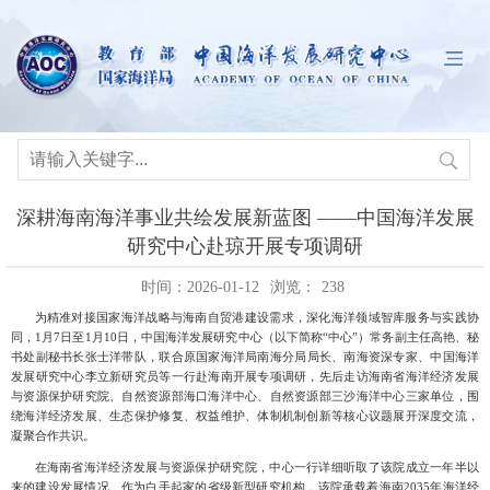
深耕海南海洋事业共绘发展新蓝图 ——中国海洋发展
研究中心赴琼开展专项调研
时间：2026-01-12
浏览：
238
为精准对接国家海洋战略与海南自贸港建设需求，深化海洋领域智库服务与实践协
同，
1月7日至1月1
0
日
，中国海洋发展研究中心（以下简称
“中心”）
常务
副主任高
艳
、
秘
书处
副秘书长
张士洋
带队，联合
原国家海洋局南海分局局长、南海
资深专家
、中国海洋
发展研究中心李立新研究员
等一行赴海南开展专项调研，先后走访
海南省海洋经济发展
与资源保护研究院
、自然资源部海口海洋中心、自然资源部三沙海洋中心三家单位，围
绕海洋经济发展、生态保护修复、权益维护、体制机制创新等核心议题展开深度交流，
凝聚合作共识。
在
海南省海洋经济发展与资源保护研究院
，中心一行详细听取了该院成立一年半以
来的建设发展情况。作为白手起家的省级新型研究机构，该院承载着海南2035年海洋经