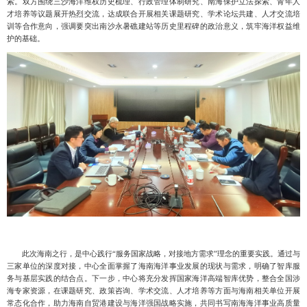
索。双方围绕三沙海洋维权历史梳理、行政管理体制研究、南海保护立法探索、青年人
才培养等议题展开热烈交流，达成联合开展相关课题研究、学术论坛共建、人才交流培
训等合作意向，强调要突出南沙永暑礁建站等历史里程碑的政治意义，筑牢海洋权益维
护的基础。
此次海南之行，是中心践行
“服务国家战略
，
对接地方需求
”理念的重要实践。通过与
三家单位的深度对接，中心全面掌握了海南海洋事业发展的现状与需求，明确了智库服
务与基层实践的结合点。下一步，中心将充分发挥国家海洋高端智库优势，整合全国涉
海专家资源，在课题研究、政策咨询、学术交流、人才培养等方面与海南相关单位开展
常态化合作，助力海南自贸港建设与海洋强国战略实施，共同书写南海海洋事业高质量