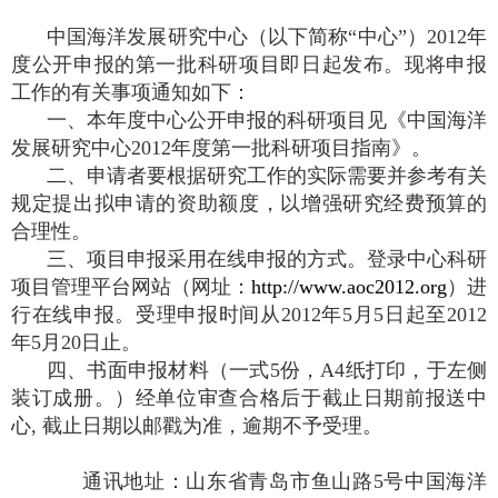
中国海洋发展研究中心（以下简称“中心”）
2012
年
度公开申报的第一批科研项目即日起发布。现将申报
工作的有关事项通知如下：
一、本年度中心公开申报的科研项目见《中国海洋
发展研究中心
2012
年度第一批科研项目指南》。
二、申请者要根据研究工作的实际需要并参考有关
规定提出拟申请的资助额度，以增强研究经费预算的
合理性。
三、项目申报采用在线申报的方式。登录中心科研
项目管理平台网站（网址：
http://www.aoc2012.org
）进
行在线申报。受理申报时间从
2012
年
5
月
5
日起至
2012
年
5
月
20
日止。
四、书面申报材料（一式
5
份，
A4
纸打印，于左侧
装订成册。）经单位审查合格后于截止日期前报送中
心
,
截止日期以邮戳为准，逾期不予受理。
通讯地址：山东省青岛市鱼山路
5
号中国海洋