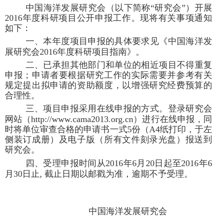
中国海洋发展研究会（以下简称“研究会”）
开展
2016
年度科研项目公开申报工作
。现将有关事项通知
如下：
一、本年度
项目申报的具体要求
见《中国海洋发
展研究会
201
6
年度科研项目指南》。
二、
已承担其他部门和单位的相近项目不得重复
申报；
申请者要根据研究工作的实际需要并参考有关
规定提出拟申请的资助额度，以增强研究经费预算的
合理性。
三、项目申报采用在线申报的方式。登录研究会
网站（
http://
www.
cama2013
.org.cn
）进行在线申报，同
时将单位审查合格的申请书一式
5
份（
A4
纸打印，于左
侧装订成册）及电子版（所有文件刻录光盘）报送到
研究会。
四、受理申报时间从
201
6
年
6
月
20
日起至
201
6
年
6
月
30
日止
,
截止日期以邮戳为准，逾期不予受理。
中国海洋发展研究会