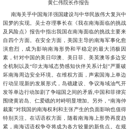
黄仁伟院长作报告
南海关乎中国海洋强国建设与中华民族伟大复兴中
国梦的实现。吴士存理事长在《我在南海面临的挑战
及风险点》报告中指出我国在南海面临的挑战主要来
自四个方面。在安全方面，美国主导的南海军事化愈
演愈烈，成为影响南海形势和平稳定的最大消极因
素，针对中国的美日印澳、美日菲、美英澳等多边安
全机制以及
“印太海域态势感知伙伴关系计划”严重破
坏南海周边安全环境。在维权方面，声索国海上单边
行动呈现新的发展形式，岛礁建设、争议海域油气开
发等单边行动加剧了争端国之间的矛盾
,
中国和菲律宾
围绕黄岩岛、仁爱礁的对峙明显增加。另外，“南海仲
裁案”对我国的南海权利和主张产生的负面影响也值得
特别关注。在话语权方面，随着南海海上形势再度趋
紧，南海话语权争夺将成为各方较量的新焦点。在规