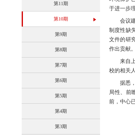
第11期
于进一步
第10期
会议
制度性缺
第9期
文件的研
作出贡献
第8期
来自
第7期
校的相关
第6期
据悉
局性、前
第5期
前，中心
第4期
第3期