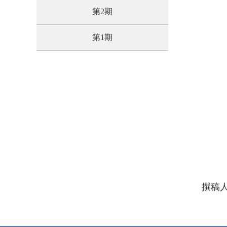
第2期
第1期
撰稿