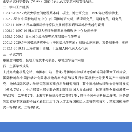
南极研究科学委员（SCAR）国家代表以及北极黄河站首任站长。
二、学习工作经历
1983.9-1992.7
武汉大学空间物理系本科、硕士、博士研究生，
1992年获理学博士。
1992.7-至今
中国极地研究中心（中国极地研究所）助理研究员、副研究员、研究员
1992.11-1994.3 日本南极科学考察队交换科学家昭和基地极光越冬观测
1996.10-1997.10 日本京都大学理学部世界地磁数据中心 访问学者
1998.3-2000.3 日本国立极地研究所JSPS博士后研究员
2001.3-2020.7中国极地研究中心（中国极地研究所）副所长/副主任、常务副主任、主任
2012.1-2018.12 上海市第十四届、十五届人民代表大会代表
三、研究方向
极区空间物理、极地工程技术与装备、极地国际合作问题
四、主要学术成果
主持完成南极昆仑站、南极泰山站、雪龙
2号极地科学破冰考察船等国家重大工程建设、
国际极地年中国行动计划国家极地考察专项和以及日侧冕状极光分类及其产生机制研
究、地球极隙区动力学研究等国家重点科学研究项目，获中国地球物理学会青年科技奖
（傅承义奖）、中组部等六部委联合表彰留学回国人员成就奖、国家海洋创新成果奖一
等奖3项、二等奖2项、上海市科技进步奖二等奖1项，获得全国先进科技工作者、国务院
突出贡献专家政府特贴和新世纪百千万人才工程国家级人选等荣誉称号，荣立国家海洋
局一等功1次、二等功1次。