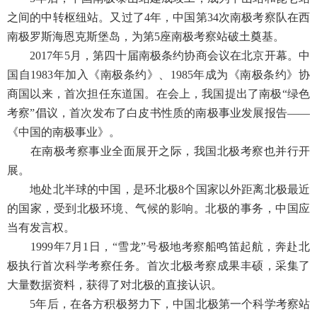
之间的中转枢纽站。又过了4年，中国第34次南极考察队在西
南极罗斯海恩克斯堡岛，为第5座南极考察站破土奠基。
2017年5月，第四十届南极条约协商会议在北京开幕。中
国自1983年加入《南极条约》、1985年成为《南极条约》协
商国以来，首次担任东道国。在会上，我国提出了南极“绿色
考察”倡议，首次发布了白皮书性质的南极事业发展报告——
《中国的南极事业》。
在南极考察事业全面展开之际，我国北极考察也并行开
展。
地处北半球的中国，是环北极8个国家以外距离北极最近
的国家，受到北极环境、气候的影响。北极的事务，中国应
当有发言权。
1999年7月1日，“雪龙”号极地考察船鸣笛起航，奔赴北
极执行首次科学考察任务。首次北极考察成果丰硕，采集了
大量数据资料，获得了对北极的直接认识。
5年后，在各方积极努力下，中国北极第一个科学考察站