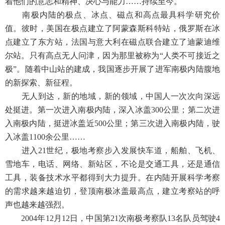
着他们的意志和精神、决心与能力……持续至今。
南极内陆的极点、冰点、磁点和高点最具科学研究价
值。彼时，美国在极点建立了阿蒙森斯科特站，俄罗斯在冰
点建立了东方站，法国与意大利在磁点联合建立了迪蒙迪维
尔站。只有高点无人问津，因为那里被称为“人类不可接近之
极”。随着中山站的建成，我国逐步开展了进军南极内陆腹地
的新探索、新征程。
无人到达，新的地域，新的领域，中国人一次次向深远
处挺进。第一次进入南极内陆，深入冰盖300公里；第二次进
入南极内陆，挺进冰盖近500公里；第三次进入南极内陆，驶
入冰盖1100余公里……
进入21世纪，极地考察步入发展快车道，船舶、飞机、
雪地车，电话、网络、新站区，不论是交通工具，还是通信
工具，装备技术水平都得到大力提升。在内陆开展科学考察
的需求越来越迫切，登顶南极冰盖最高点，建立考察站的呼
声也越来越强烈。
2004年12月12日，中国第21次南极考察队13名队员驾驶4