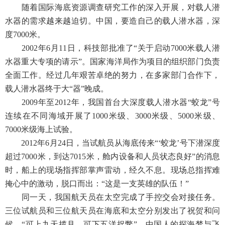
随着国际海底资源调查研究工作的深入开展，对载人潜
水器的需求越来越迫切。中国，要造自己的载人潜水器，深
度7000米。
2002年6月11日，科技部批准了“关于启动7000米载人潜
水器重大专项的请示”。国家海洋局作为项目的组织部门负责
全面工作。经过几年艰苦卓绝的努力，在多家部门合作下，
载人潜水器终于大“器”晚成。
2009年至2012年，我国首台大深度载人潜水器“蛟龙”号
连续在不同海域开展了1000米级、3000米级、5000米级、
7000米级海上试验。
2012年6月24日，当试航员从海底传来“‘蛟龙’号下潜深度
超过7000米，到达7015米，舱内设备和人员状态良好”的消息
时，船上的现场指挥部掌声雷动，经久不息。现场总指挥难
掩心中的激动，脱口而出：“这是一支英雄的队伍！”
同一天，我国航天员在太空完成了手控交会对接任务。
三位试航员和三位航天员在海底和太空分别发出了祝贺和问
候。“可上九天揽月，可下五洋捉鳖”，中国人的探海梦与飞