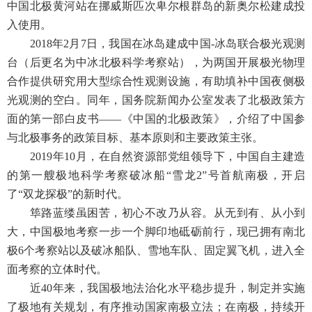
中国北极黄河站在挪威斯匹次卑尔根群岛的新奥尔松建成投
入使用。
2018年2月7日，我国在冰岛建成中国-冰岛联合极光观测
台（后更名为中冰北极科学考察站），为两国开展极光物理
合作提供研究用大型综合性观测设施，有助填补中国夜侧极
光观测的空白。同年，国务院新闻办公室发表了北极政策方
面的第一部白皮书——《中国的北极政策》，介绍了中国参
与北极事务的政策目标、基本原则和主要政策主张。
2019年10月，在自然资源部党组领导下，中国自主建造
的第一艘极地科学考察破冰船“雪龙2”号首航南极，开启
了“双龙探极”的新时代。
筚路蓝缕虽困苦，初心不改乃从容。从无到有、从小到
大，中国极地考察一步一个脚印地砥砺前行，现已拥有南北
极6个考察站以及破冰船队、雪地车队、固定翼飞机，进入全
面考察的立体时代。
近40年来，我国极地法治化水平稳步提升，制定并实施
了极地有关规划，有序推动国家南极立法；在南极，持续开