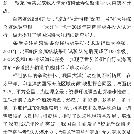
多，“蛟龙”号共完成载人球壳结构全寿命监测等9大类技术升
级。
自然资源部组建后，“蛟龙”号新母船“深海一号”和大洋综
合资源调查船——“大洋号”也于2019年建造完成并投入试运
行，极大提升了我国深海大洋精细调查能力。
备受关注的深海多金属结核采矿技术取得重大突破。
2021年，深海多金属结核采矿试验队先后完成了100米级、
300米级和1000米级海试任务，实现了世界首例“自行式海底
集矿+管道提升输送”的整体采矿联动试验。
经过多年的辛勤耕耘，我国大洋活动空间不断拓展，在
太平洋、印度洋的国际海底区域获得5块勘探合同区，总面积
23.5万平方公里，为世界之最；资源环境调查勘探稳步推进，
组织开展了近80个航次调查，形成了“多资源、多学科、多海
域、多船作业”的调查格局；深海科学技术发展实现突破，调
查取得的大量样品和资料，推动了深海地球科学发展，实现
了深海找矿理论的突破，我国自主研发的“蛟龙”“深海勇
士”“奋斗者”载人潜水器，“海龙”“海马”“潜龙”无人潜水器及