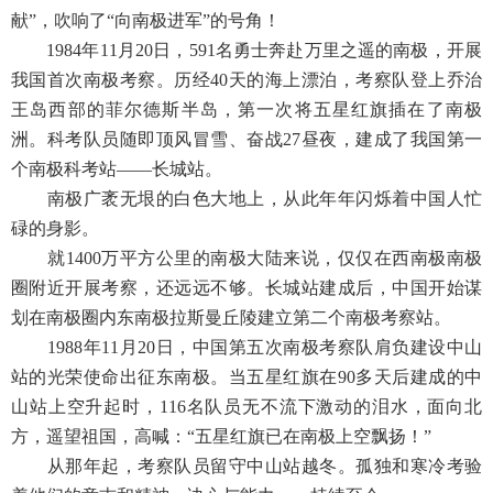
献”，吹响了“向南极进军”的号角！
1984年11月20日，591名勇士奔赴万里之遥的南极，开展
我国首次南极考察。历经40天的海上漂泊，考察队登上乔治
王岛西部的菲尔德斯半岛，第一次将五星红旗插在了南极
洲。科考队员随即顶风冒雪、奋战27昼夜，建成了我国第一
个南极科考站——长城站。
南极广袤无垠的白色大地上，从此年年闪烁着中国人忙
碌的身影。
就1400万平方公里的南极大陆来说，仅仅在西南极南极
圈附近开展考察，还远远不够。长城站建成后，中国开始谋
划在南极圈内东南极拉斯曼丘陵建立第二个南极考察站。
1988年11月20日，中国第五次南极考察队肩负建设中山
站的光荣使命出征东南极。当五星红旗在90多天后建成的中
山站上空升起时，116名队员无不流下激动的泪水，面向北
方，遥望祖国，高喊：“五星红旗已在南极上空飘扬！”
从那年起，考察队员留守中山站越冬。孤独和寒冷考验