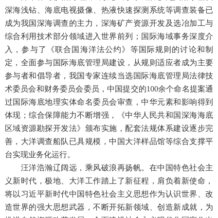
深海浅钻、海底电视摄像、热液快速探测系统等调查装备已
成为我国深海调查的主力，深海矿产资源开发及选冶加工与
综合利用技术部分领域进入世界前列；国际海域事务深度介
入，参与了《联合国海洋法公约》等国际规则的讨论和制
定，全面参与国际海底管理局建设，从规则适应者成为主要
参与者和倡导者，我国专家连续当选国际海底管理局法律技
术委员会和财务委员会委员，中国提交的100余个命名提案通
过国际海底地理实体命名委员会审查，中华元素和影响得到
体现；综合保障能力不断增强，《中华人民共和国深海海底
区域资源勘探开发法》颁布实施，配套法规体系建设逐步完
善，大洋调查船队已具规模，中国大洋样品馆等综合支撑平
台实现业务化运行。
汪洋浩瀚辽阔远，乘风破浪再扬帆。在中国特色社会主
义新时代，极地、大洋工作踏上了新征程，肩负着新使命，
将以习近平新时代中国特色社会主义思想作为认识世界、改
造世界的强大思想武器，不断开拓新领域、创造新成就，为