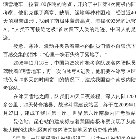
辆雪地车，拉着100多吨的物资，开始了中国第4次南极内陆
考察。他们克服了高寒、缺氧、运输等种种困难，经过近40
天的艰苦跋涉，找到了南极冰盖最高点、海拔4093米的冰穹
A。“人类不可接近之极”首次留下人类的足迹、中国人的足
迹。
疲惫、寒冷、激动并夹杂着幸福的队员们情不自禁流下
百感交集的泪水：“心里一块石头终于落地了。”
2008年12月18日，中国第25次南极考察队28名内陆队员
驾驶着8辆雪地车，再一次向冰穹A进发，他们要在冰穹 A区
域仅有20多天的时间窗口的情况下，建成我国首个南极内陆
考察站。
在冰天雪地之间，队员们20天日夜兼程、深入内陆1200
多公里，20天焚膏继晷、战冰斗雪建设站区，终于在2009年1
月27日，建成了我国第一座、世界第六座南极内陆考察站
——昆仑站。昆仑站的建成标志着我国南极考察实现了从南
极大陆的边缘地区向南极内陆关键地区的历史性跨越。
5年后，中国南极泰山站建成竣工，成为中山站和昆仑站