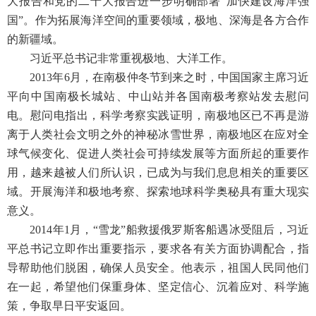
大报告和党的二十大报告进一步明确部署“加快建设海洋强
国”。作为拓展海洋空间的重要领域，极地、深海是各方合作
的新疆域。
习近平总书记非常重视极地、大洋工作。
2013年6月，在南极仲冬节到来之时，中国国家主席习近
平向中国南极长城站、中山站并各国南极考察站发去慰问
电。慰问电指出，科学考察实践证明，南极地区已不再是游
离于人类社会文明之外的神秘冰雪世界，南极地区在应对全
球气候变化、促进人类社会可持续发展等方面所起的重要作
用，越来越被人们所认识，已成为与我们息息相关的重要区
域。开展海洋和极地考察、探索地球科学奥秘具有重大现实
意义。
2014年1月，“雪龙”船救援俄罗斯客船遇冰受阻后，习近
平总书记立即作出重要指示，要求各有关方面协调配合，指
导帮助他们脱困，确保人员安全。他表示，祖国人民同他们
在一起，希望他们保重身体、坚定信心、沉着应对、科学施
策，争取早日平安返回。