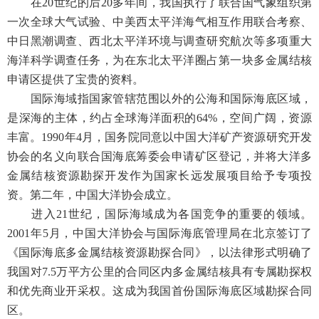
在20世纪的后20多年间，我国执行了联合国气象组织第
一次全球大气试验、中美西太平洋海气相互作用联合考察、
中日黑潮调查、西北太平洋环境与调查研究航次等多项重大
海洋科学调查任务，为在东北太平洋圈占第一块多金属结核
申请区提供了宝贵的资料。
国际海域指国家管辖范围以外的公海和国际海底区域，
是深海的主体，约占全球海洋面积的64%，空间广阔，资源
丰富。1990年4月，国务院同意以中国大洋矿产资源研究开发
协会的名义向联合国海底筹委会申请矿区登记，并将大洋多
金属结核资源勘探开发作为国家长远发展项目给予专项投
资。第二年，中国大洋协会成立。
进入21世纪，国际海域成为各国竞争的重要的领域。
2001年5月，中国大洋协会与国际海底管理局在北京签订了
《国际海底多金属结核资源勘探合同》，以法律形式明确了
我国对7.5万平方公里的合同区内多金属结核具有专属勘探权
和优先商业开采权。这成为我国首份国际海底区域勘探合同
区。