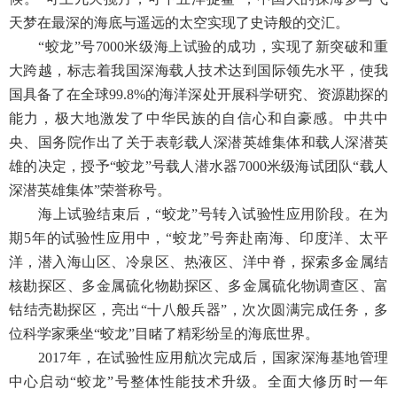
天梦在最深的海底与遥远的太空实现了史诗般的交汇。
“蛟龙”号7000米级海上试验的成功，实现了新突破和重
大跨越，标志着我国深海载人技术达到国际领先水平，使我
国具备了在全球99.8%的海洋深处开展科学研究、资源勘探的
能力，极大地激发了中华民族的自信心和自豪感。中共中
央、国务院作出了关于表彰载人深潜英雄集体和载人深潜英
雄的决定，授予“蛟龙”号载人潜水器7000米级海试团队“载人
深潜英雄集体”荣誉称号。
海上试验结束后，“蛟龙”号转入试验性应用阶段。在为
期5年的试验性应用中，“蛟龙”号奔赴南海、印度洋、太平
洋，潜入海山区、冷泉区、热液区、洋中脊，探索多金属结
核勘探区、多金属硫化物勘探区、多金属硫化物调查区、富
钴结壳勘探区，亮出“十八般兵器”，次次圆满完成任务，多
位科学家乘坐“蛟龙”目睹了精彩纷呈的海底世界。
2017年，在试验性应用航次完成后，国家深海基地管理
中心启动“蛟龙”号整体性能技术升级。全面大修历时一年