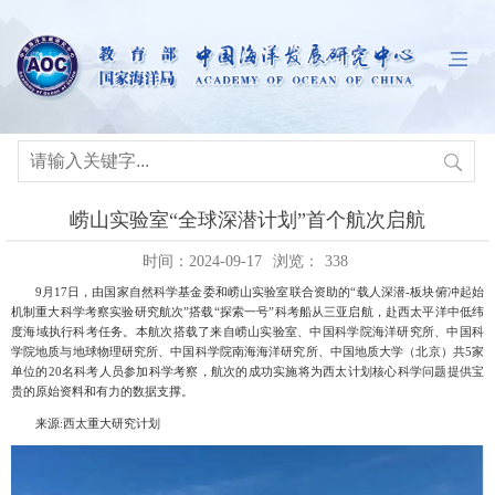
崂山实验室“全球深潜计划”首个航次启航
时间：2024-09-17
浏览：
338
9
月
17
日，由国家自然科学基金委和崂山实验室联合资助的“载人深潜
-
板块俯冲起始
机制重大科学考察实验研究航次”搭载“探索一号”科考船从三亚启航，赴西太平洋中低纬
度海域执行科考任务。本航次搭载了来自崂山实验室、中国科学院海洋研究所、中国科
学院地质与地球物理研究所、中国科学院南海海洋研究所、中国地质大学（北京）共
5
家
单位的
20
名科考人员参加科学考察，航次的成功实施将为西太计划核心科学问题提供宝
贵的原始资料和有力的数据支撑。
来源
:
西太重大研究计划