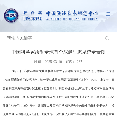
中国科学家绘制全球首个深渊生态系统全景图
时间：2025-03-10
浏览：
237
3
月
7
日，
我国科学家
成功绘制出全球首个海洋最深生态系统图景，并揭示了深渊
生命的适应策略和资源潜能
，
这一研究成果在国际顶级期刊《细胞》（Cell
）上发表，标
志着我国深海微生物研究走在了世界前列。
我国科研团队历时三年，通过对马里亚纳海
沟采样获取的
1600
多份微生物的样品以及
11
种不同的深海鱼类进行分析，鉴定出了
7564
种微生物物种，通过与公共数据库以及其他的已知环境当中的微生物物种进行比对，发
现其中
89.4%
物种是全新的。
此次研究不仅拓展了人类对生命极限的认知，更具有重要