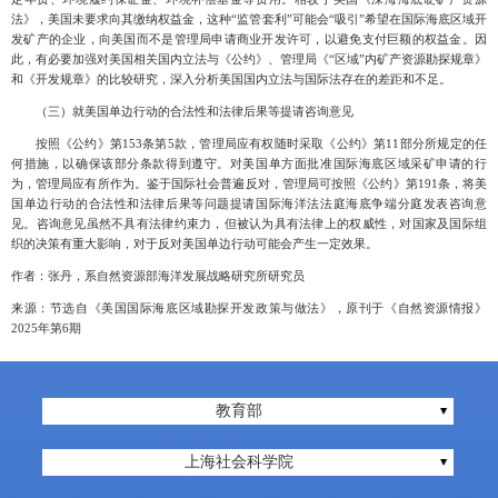
法》，美国未要求向其缴纳权益金，这种“监管套利”可能会“吸引”希望在国际海底区域开
发矿产的企业，向美国而不是管理局申请商业开发许可，以避免支付巨额的权益金。因
此，有必要加强对美国相关国内立法与《公约》、管理局《“区域”内矿产资源勘探规章》
和《开发规章》的比较研究，深入分析美国国内立法与国际法存在的差距和不足。
（三）
就美国单边行动的合法性和法律后果等提请咨询意见
按照《公约》第
153条第5款，管理局应有权随时采取《公约》第11部分所规定的任
何措施，以确保该部分条款得到遵守。对美国单方面批准国际海底区域采矿申请的行
为，管理局应有所作为。鉴于国际社会普遍反对，管理局可按照《公约》第191条，将美
国单边行动的合法性和法律后果等问题提请国际海洋法法庭海底争端分庭发表咨询意
见。咨询意见虽然不具有法律约束力，但被认为具有法律上的权威性，对国家及国际组
织的决策有重大影响，对于反对美国单边行动可能会产生一定效果。
作者：张丹，系自然资源部海洋发展战略研究所研究员
来源：节选自《美国国际海底区域勘探开发政策与做法》，原刊于《自然资源情报》
2
025
年第
6期
教育部
上海社会科学院