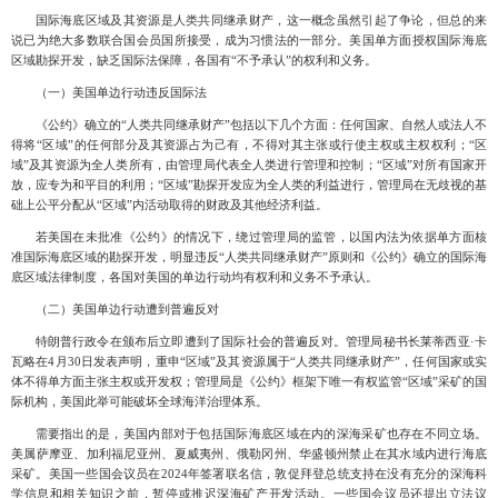
国际海底区域及其资源是人类共同继承财产，这一概念虽然引起了争论，但总的来
说已为绝大多数联合国会员国所接受，成为习惯法的一部分
。美国单方面授权国际海底
区域勘探开发，缺乏国际法保障，各国有
“不予承认”的权利和义务。
（一）
美国单边行动违反国际法
《公约》确立的
“人类共同继承财产”包括以下几个方面：任何国家、自然人或法人不
得将“区域”的任何部分及其资源占为己有，不得对其主张或行使主权或主权权利；“区
域”及其资源为全人类所有，由管理局代表全人类进行管理和控制；“区域”对所有国家开
放，应专为和平目的利用；“区域”勘探开发应为全人类的利益进行，管理局在无歧视的基
础上公平分配从“区域”内活动取得的财政及其他经济利益。
若美国在未批准《公约》的情况下，绕过管理局的监管，以国内法为依据单方面核
准国际海底区域的勘探开发，明显违反
“人类共同继承财产”原则和《公约》确立的国际海
底区域法律制度，各国对美国的单边行动均有权利和义务不予承认。
（二）
美国单边行动遭到普遍反对
特朗普行政令在颁布后立即遭到了国际社会的普遍反对。管理局秘书长莱蒂西亚
·卡
瓦略在
4月30日发表声明，重申“区域”及其资源属于“人类共同继承财产”，任何国家或实
体不得单方面主张主权或开发权；管理局是《公约》框架下唯一有权监管“区域”采矿的国
际机构，美国此举可能破坏全球海洋治理体系。
需要指出的是，美国内部对于包括国际海底区域在内的深海采矿也存在不同立场。
美属萨摩亚、加利福尼亚州、夏威夷州、俄勒冈州、华盛顿州禁止在其水域内进行海底
采矿。美国一些国会议员在
2024年签署联名信，敦促拜登总统支持在没有充分的深海科
学信息和相关知识之前，暂停或推迟深海矿产开发活动。一些国会议员还提出立法议