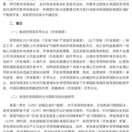
案，呼吁暂停深海采矿，反对投资深海采矿及相关活动，并要求总统指示美国驻管理局
的代表呼吁暂停深海采矿。特朗普行政令意图通过单方面行动推动美国国际海底区域矿
产勘探开发，其前景存在很大不确定性。
二、
建议
（一）
推动管理局尽早出台《开发规章》
管理局自
2011年启动《“区域”内矿产资源开发规章》（以下简称《开发规章》）制
定工作，由于国际上对深海采矿可能带来的环境影响愈发关注，加之各利益集团对一些
核心问题也存在很多分歧，导致谈判进程缓慢，迟迟未能完成规章的制定。加拿大金属
公司等深海采矿公司急迫希望《开发规章》能尽早出台，以便向管理局申请开发合同，
但由于《开发规章》久拖不决，因此试图通过与美国合作，绕过管理局的管制，以更快
得到国际海底区域开发许可。但即使美国核准了加拿大金属公司的申请，加拿大金属公
司的未来活动也缺乏国际法保障，开发前景困难重重。因此，
如果加快《开发规章》谈
判进程，推动《开发规章》尽早出台，为寻求国际法上的确定性以及获得国际社会的承
认，相关深海采矿公司仍可能更倾向在管理局的框架下开展国际海底区域资源的勘探开
发。中国应继续发挥建设性作用，积极推动《开发规章》尽早出台。
（二）
加强对美国国内法与国际法的比较研究
美国一贯对《公约》的规定进行
“挑拣”，对于其有利的条款，主张构成习惯国际法，
使得美国即使不是《公约》缔约国也可以行使相关权利。可以预见，针对国际社会的反
对，美国可能主张“‘区域’及其资源是人类的共同继承财产”是习惯国际法，即使美国不是
《公约》缔约国，也有权勘探开发国际海底区域矿产。按照管理局《开发规章》草案，
承包者应在商业生产之日起向管理局缴纳权益金，此外，承包者还需要向管理局缴纳固
定年费、环境履约保证金、环境补偿基金等费用。相较于美国《深海海底硬矿产资源