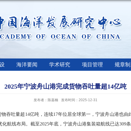
设
海洋要闻
学术研究
项目管理
规章制
2025年宁波舟山港完成货物吞吐量超14亿吨
发布者：陈嘉楠
发布时间：2025-12-31
货物吞吐量超
14
亿吨，连续
17
年位居全球第一，宁波舟山港也由
优化航线布局。截至
2025
年底，宁波舟山港集装箱航线已达
309
条