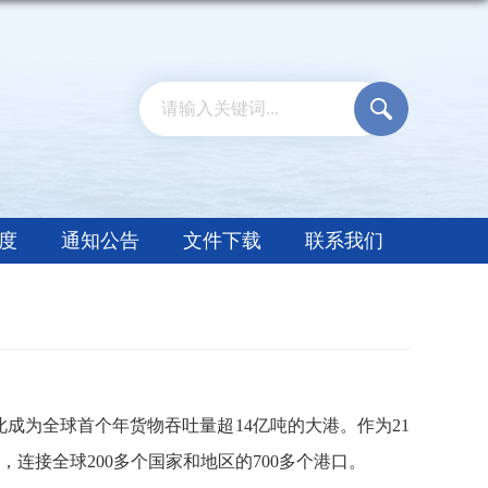
度
通知公告
文件下载
联系我们
此成为全球首个年货物吞吐量超
14
亿吨的大港。作为
21
，连接全球
200
多个国家和地区的
700
多个港口。