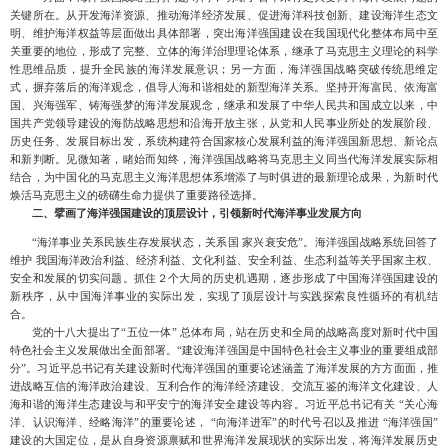
关键所在。从开发海洋资源、推动海洋经济发展、促进海洋科技创新、建设海洋生态文
明、维护海洋权益等层面做出具体部署，突出海洋强国建设在我国现代化整体布局中至
关重要的地位，形成了完整、立体的海洋治理理论体系，继承了
马克思主义理论的科学
性思维品质，提升全民族的海洋发展意识；另一方面，海洋强国战略突破传统思维定
式，摒弃落后的海洋观念，倡导人海和谐相处的新型海洋关系。坚持开海富民、依海富
国、兴海强军、铸海强梦的海洋发展观念，继承和发展了中华人民共和国成立以来，中
国共产党领导建设的海防战略思想和沿海开放主张，从党和人民
事业所处的发展阶段、
历史任务、发展目标出发，系统构建符合国家核心发展利益的海洋强国新思想、新论点
和新判断。见微知著，睹始而知终，海洋强国战略将马克思主义同当代海洋发展实际相
结合，为中国化的马克思主义海洋思想体系增添了与时俱进的最新理论成果，为新时代
焕
活马克思主义的磅礴生命力提供了重要路径选择。
二、
擘画了海洋强国建设的顶层设计，引领新时代海洋事业发展方向
“海洋事业关系民族生存发展状态，关系国 家兴衰安危”。海洋强国战略系统回答了
维护 我国海洋政治利益、经济利益、文化利益、安全利益、生态利益等关乎国家主权、
安全和发展的切实问题。抓住２个大局的历史机遇期，逐步形成了中国海洋强国建设的
新秩序，从中国海洋事业的实际出发，实现了顶层
设计与实践探索良性循环的有机结
合。
党的十八大提出了
“五位一体” 总体布局，站在历史和全局的战略高度对新时代中国
特色社会主义发展做出全面部署。“建设海洋强国是中国特色社会主义事业的重要组成部
分”。习近平总书记有关建设新时代海洋强国的重要论述涵盖了海洋发展的方方面面，推
进战略互信的海洋政治建设、互利合作的海洋经济建设、交流互鉴的海洋文化建设、人
海和谐的海洋生态建设与和平安宁的海洋安全建设等内容。习近平总书记有关 “关心海
洋、认识海洋、经略海洋”的重要论述， “向海洋进军”的时代号召以及推进 “海洋强国”
建设的大国定位，是从自身资源禀赋和世界海洋发展现状的实际出发，将海洋发展历史