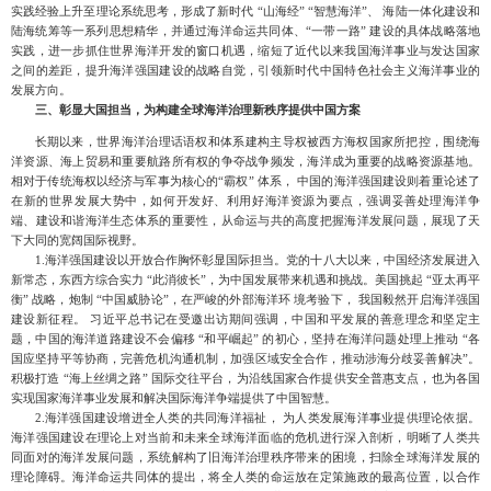
实践经验上升至理论系统思考，形成了新时代 “山海经” “智慧海洋”、 海陆一体化建设和
陆海统筹等一系列思想精华，并
通过海洋命运
共同体、
“一带一路” 建设的具体战略落地
实践，进一步抓住世界海洋开发的窗口机遇，缩短了近代以来我国海洋事业与发达国家
之间的差距，提升海洋强国建设的战略自觉，引领新时代中国特色社会主义海洋事业的
发展方向。
三、
彰显大国担当，为构建全球海洋治理
新秩序提供中国方案
长期以来，世界海洋治理话语权和体系建构主导权被西方海权国家所把控，围绕海
洋资源、海上贸易和重要航路所有权的争夺战争频发，海洋成为重要的战略资源基地。
相对于传统海权以经济与军事为核心的
“霸权” 体系， 中国的海洋强国建设则着重论述了
在新的世界发展大势中，如何开发好、利用好海洋资源为要点，强调妥善处理海洋争
端、建设和谐海洋生态体系的重要性，从命运与共的高度把握海洋发展问题，展现了天
下大同的宽阔国际视野。
1.海洋强国建设以开放合作胸怀彰显国际担当。党的十八大以来，中国经济发展进入
新常态，东西方综合实力 “此消彼长”，为中国发展带来机遇和挑战。美国挑起 “亚太再平
衡” 战略，炮制 “中国威胁论”，在严峻的外部海洋环 境考验下， 我国毅然开启海洋强国
建设新征程。 习近平总书记在受邀出访期间强调，中国和平发展的善意理念和坚定主
题，中国的海洋道路建设不会偏移 “和平崛起” 的初心，坚持在海洋问题处理上推动 “各
国应坚持平等协商，完善危机沟通机制，加强区域安全合作，推动涉海分歧妥善解决”。
积极打造 “海上丝绸之路” 国际交往平台，为沿线国家合作提供安全普惠支点，也为各国
实现国家海洋事业发展和解决国际海洋争端提供了中国智慧。
2.海洋强国建设增进全人类的共同海洋福祉， 为人类发展海洋事业提供理论依据。
海洋强国建设在理论上对当前和未来全球海洋面临的危机进行深入剖析，明晰了人类共
同面对的海洋发展问题，系统解构了旧海洋治理秩序
带来的困境，扫除全球海洋发展的
理论障碍。海洋命运共同体的提出，将全人类的命运放在定策施政的最高位置，以合作