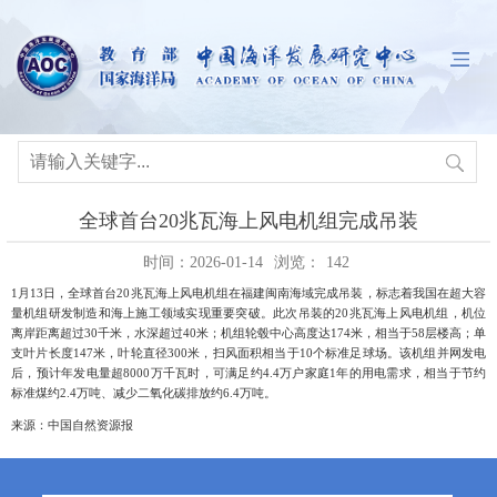
全球首台20兆瓦海上风电机组完成吊装
时间：2026-01-14
浏览：
142
1
月
13
日，全球首台
20
兆瓦海上风电机组在福建闽南海域完成吊装，标志着我国在超大容
量机组研发制造和海上施工领域实现重要突破。
此次吊装的20
兆瓦海上风电机组，机位
离岸距离超过
30
千米，水深超过
40
米；机组轮毂中心高度达
174
米，相当于
58
层楼高；单
支叶片长度
147
米，叶轮直径
300
米，扫风面积相当于
10
个标准足球场。
该机组并网发电
后，预计年发电量超
8000
万千瓦时，可满足约
4.4
万户家庭
1
年的用电需求，相当于节约
标准煤约
2.4
万吨、减少二氧化碳排放约
6.4
万吨。
来源：中国自然资源报