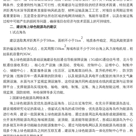
网条件、交通便利性与施工可行性，统筹建设与运营阶段的经济和技术因素，特别是离
岸距离与水深等因素将直接影响风机选型、材料运输及施工工艺，对项目全周期运营有
着重要影响；五是需全面评估所在区域的电网消纳能力、氢能市场需求，以及在储运氢
过程中可能产生的损耗等问题，确保项目在经济与技术层面上的可持续性。
二、
建设海上绿色能源岛的建议
1.
试点海岛
2
建议选
取离岸距离不少于
50
km
、面积不小于
1km
、地质条件稳定、周边风能资源丰
2
富的偏远海岛作为试点，在其周围
150
km
海域布设不少于
200台海上风力发电机组，初
始装机容量约
3
GW
。
海上绿色能源岛基础设施建设包括通信导航保障设施（
5G
或
6G
通信信号塔、北斗导
航通信接收系统）、核心生产设施（换流站、变电站、控制中心、运维中心、制氢中
心、储能中心）、配套服务设
施（生活区、运氢船靠泊码头、直升机停机坪）、防灾防
护设施（抵御百年一遇风暴潮的防浪墙），以及能源岛及风电平台配套的海洋水文气象
观测设施、水面与水下监视监测设施等。这些设施共同构成连续在线的观监测与运营保
障平台，支撑能源岛实现发电、输电、储电、制氢、运氢、海上风电智能运维、海洋环
境监测、国防前哨、补给保障等多元功能。
2.
国家绿色能源岛网络体系
海上绿色能源岛宜优先选择边远海岛，以让出近海空间。在充分开展能源岛选址、
建设规模研究论证的基础上，借鉴试点海岛的成功经验，优先选取边远海岛作为能源岛
进行布局，建设一批国家海上绿色能源岛基地，通过连接周边风电场形成能源枢纽。充
分开发利用能源岛周边
海域潮流能、波浪能、温差能等能源形式，形成以能源岛为中心
的多能互补和多功能融合的能源集散中心。通过与陆地电网以及其他能源岛相连接，实
现多个海上绿色能源岛之间的互联互通，建设海上绿色能源岛一体化控制中心平台，构
建国家绿色能源岛网络体系。