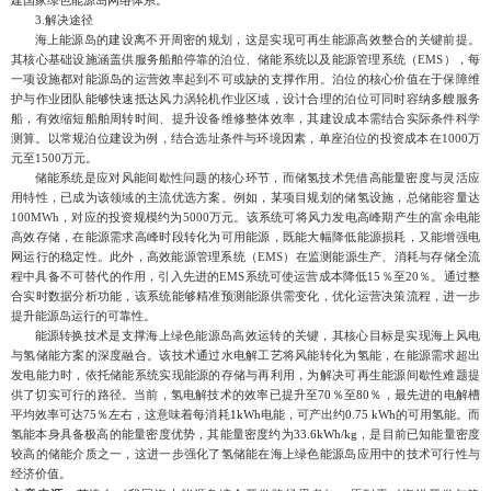
3.
解决途径
海上能源岛的建设离不开周密的规划，这是实现可再生能源高效整合的关键前提。
其核心基础设施涵盖供服务船舶停靠的泊位、储能系统以及能源管理系统（
EMS
），每
一项设施都对能源岛的运营效率起到不可或缺的支撑作用。泊位的核心价值在于保障维
护与作业团队能够快速抵达风力涡轮机作业区域，设计合理的泊位可同时容纳多艘服务
船，有效缩短船舶周转时间、提升设备维修整体效率，其建设成本需结合实际条件科学
测算。以常规泊位建设为例，结合选址条件与环境因素，单座泊位的投资成本在
1000
万
元至
1500
万元。
储能系统是应对风能间歇性问题的核心环节，而储氢技术凭借高能量密度与灵活应
用特性，已成为该领域的主流优选方案。例如，某项目规划的储氢设施，总储能容量达
100MWh
，对应的投资规模约为
5000
万元。该系统可将风力发电高峰期产生的富余电能
高效存储，在能源需求高峰时段转化为可用能源，既能大幅降低能源损耗，又能增强电
网运行的稳定性。此外，高效能源管理系统（
EMS
）在监测能源生产、消耗与存储全流
程中具备不可替代的作用，引入先进的
EMS
系统可使运营成本降低
15
％至
20
％。通过整
合实时数据分析功能，该系统能够精准预测能源供需变化，优化运营决策流程，进一步
提升能源岛运行的可靠性。
能源转换技术是支撑海上绿色能源岛高效运转的关键，其核心目标是实现海上风电
与氢储能方案的深度融合。该技术
通过水电解工艺将风能转化为氢能，在能源需求超出
发电能力时，依托储能系统实现能源的存储与再利用，为解决可再生能源间歇性难题提
供了切实可行的路径。当前，氢电解技术的效率已提升至
70
％
至
80
％
，最先进的电解槽
平均效率可达
75
％
左右，这意味着每消耗
1kWh
电能，可产出约
0
.
75 kWh
的可用氢能。而
氢能本身具备极高的能量密度优势，其能量密度约为
33
.
6kWh/kg
，是目前已知能量密度
较高的储能介质之一，这进一步强化了氢储能在海上绿色能源岛应用中的技术可行性与
经济价值。