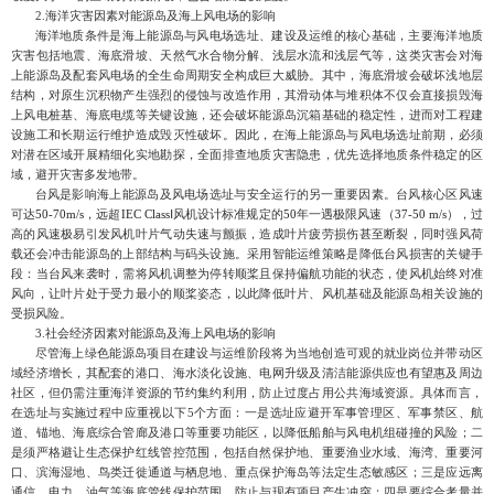
2.海洋灾害因素对能源岛及海上风电场的影响
海洋地质条件是海上能源岛与风电场选址、建设及运维的核心基础，主要海洋地质
灾害包括地震、海底滑坡、天然气水合物分解、浅层水流和浅层气等，这类灾害会对海
上能源岛及配套风电场的全生命周期安全构成巨大威胁。其中，海底滑坡会破坏浅地层
结构，对原生沉积物产生强烈的侵蚀与改造作用，其滑动体与堆积体不仅会直接损毁海
上风电桩基、海底电缆等关键设施，还会破坏能源岛沉箱基础的稳定性，进而对工程建
设施工和长期运行维护造成毁灭性破坏。因此，在海上能源岛与风电场选址前期，必须
对潜在区域开
展精细化实地勘探，全面排查地质灾害隐患，优先选择地质条件稳定的区
域，避开灾害多发地带。
台风是影响海上能源岛及风电场选址与安全运行的另一重要因素。台风核心区风速
可达
50-70
m/s
，远超
IEC Class
Ⅰ风机设计标准规定的
50
年一遇极限风速（
37-50 m/s
）
，过
高的风速极易引发风机叶片气动失速与颤振，造成叶片疲劳损伤甚至断裂，同时强风荷
载还会冲击能源岛的上部结构与码头设施。采用智能运维策略是降低台风损害的关键手
段：当台风来袭时，需将风机调整为停转顺桨且保持偏航功能的状态，使风机始终对准
风向，让叶片处于受力最小的顺桨姿态，以此降低叶片、风机基础及能源岛相关设施的
受损风险。
3.
社会经济因素对能源岛及海上风电场的影响
尽管海上绿色能源岛项目在建设与运维阶段将为当地创造可观的就业岗位并带动区
域经济增长，其配套的港口、海水淡化设施、电网升级及清洁能源供应也有望惠及周边
社区，但仍需注重海洋资源的节约集约利用，防止过度占用公共海域资源。具体而言，
在选址与实施过程中应重视以下
5
个方面：一是选址应避开军事管理区、军事禁区、航
道、锚地、海底综合管廊及港口等重要功能区，以降低船舶与风电机组碰撞的风险；二
是须严格避让生态保护红线管控范围，包括自然保护地、重要渔业水域、海湾、重要河
口、滨海
湿地、鸟类迁徙通道与栖息地、重点保护海岛等法定生态敏感区；三是应远离
通信、电力、油气等海底管线保护范围，防止与现有项目产生冲突；四是要综合考量并