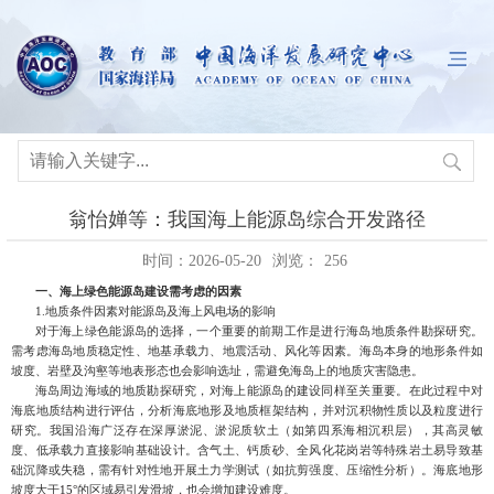
翁怡婵等：我国海上能源岛综合开发路径
时间：2026-05-20
浏览：
256
一、
海上绿色能源岛建设需考虑的因素
1.
地质条件因素对能源岛及海上风电场的影响
对于海上绿色能源岛的选择，一个重要的前期工作是进行海岛地质条件勘探研究。
需考虑海岛地质稳定性、地基承载力、地震活动、风化等因素。海岛本身的地形条件如
坡度、岩壁及沟壑等地表形态也会影响选址，需避免海岛上的地质灾害隐患。
海岛周边海域的地质勘
探研究，对海上能源岛的建设同样至关重要。在此过程中对
海底地质结构进行评估，分析海底地形及地质框架结构，并对沉积物性质以及粒度进行
研究。我国沿海广泛存在深厚淤泥、淤泥质软土（如第四系海相沉积层），其高灵敏
度、低承载力直接影响基础设计。含气土、钙质砂、全风化花岗岩等特殊岩土易导致基
础沉降或失稳，需有针对性地开展土力学测试（如抗剪强度、压缩性分析）。海底地形
坡度大于
15
°
的区域易引发滑坡，也会增加建设难度。