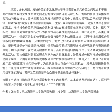
证。
第三，比例原则。海域价值的多元化意味着法律需要在多元价值之间取舍和平衡，
并在海域的多种竞争性用途之间进行海域空间资源的合理分配
。海域的社会价值指向公
共利益与社会福祉，要求国家在发展海洋经济的过程中，保障人民可以公平地获利于海
洋。前述
“获利”既指个体生存需求的满足，也指公众美学需求的满足，更指人类生态需求
的满足。海洋社会价值所承载的公共利益与社会福祉需要在国家的管理、控制、指引下
实现。比例原则通常作为行政行为合理性与必要性的判别基础，被广泛运用于各类行政
管理活动中，但是其表彰的公平正义价值与
使用的利益衡量方法，对于海域使用权分层
设权制度的构建同样有十分重要的意义。前文已经论及海域利用应遵循可持续利用理
念、坚持环境保护与资源保持原则，但无论是可持续利用理念抑或环境保护与资源保持
原则，均比较抽象，较之规范的作用而言，其更多地起到倡导作用，无法具体指导海域
开发活动。而比例原则是前述理念与原则的具象化要求，涉及海域分配与海域使用权行
使两个层面。比例原则在海域使用权分层设权制度构建中有三重含义：一是当代海域开
发广度与深度应考虑代际公平，为后代保留生存条件与发展机会，对开发范围进行限
制；二是海域开发方式与强度应基于我国海洋环境资源能力进行限制；三是作为海域使
用权客体的海域，其开发范围应基于公众用海需求保障进行限制。
来源：节选自《海域使用权分层设权制度：内涵释明、基本遵循及规则表达》，原刊于
《山东大学学报（哲学社会科学版）》2025年第6期
作者：张先贵，系上海海事大学法学院教授；梅小翠，上海海事大学法学院博士