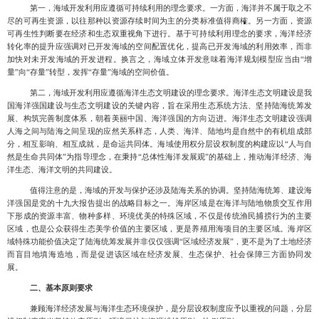
第一，海域开发利用应遵循可持续利用的理念要求。一方面，海洋并不属于取之不
尽的可再生资源
，以往那种以资源存续时间为主的分类标准值得商榷。另一方面，资源
可再生性判断要在经济和生态双重视角下进行。基于可持续利用理念的要求，海洋经济
转化率的提升应强调对已开发海域的空间配置优化，提高已开发海域的利用效率，而非
加快对未开发海域的开发进程。换言之，海域立体开发意味着海洋规划模型应当由
“增
量”向“存量”转型，发挥“存量”海域的空间价值。
第二，海域开发利用应遵循海洋生态文明建设的理念要求。海洋生态文明建设是我
国海洋强国建设与生态文明建设的关键内容
，旨在采用生态系统方法、坚持陆海统筹发
展、构筑完善制度体系，朝着美丽中国、海洋强国的方向迈进。海洋生态文明建设强调
人海之间与陆海之间呈现的应然关系样态，人类、海洋、陆地均是自然中的有机组成部
分，相互影响、相互成就，是命运共同体。海域使用权分层设权制度的构建应以
“人与自
然是生命共同体”为指导理念，在秉持“总体性海洋发展观”的基础上，推动海洋经济、海
洋生态、海洋文明的共同建设。
值得注意的是，海域的开发与保护还涉及陆海关系的协调。坚持陆海统筹、建设海
洋强国是党的十九大报告提出的战略目标之一。
海岸区域是在海洋与陆地物质交互作用
下形成的资源丰富、物种多样、环境优美的特殊区域，不仅是传统渔民捕捞行为的主要
区域，也是公众获得生态美学价值的主
要区域，更是养殖用海项目的主要区域。海岸区
域特殊功能价值决定了陆海统筹发展并非仅仅强调
“区域经济发展”
，更不是为了土地经济
而盲目地填海造地，而是促进该区域在经济发展、生态保护、社会保障三方面协同发
展。
二、基本原则要求
兼顾海洋经济发展与海洋生态环境保护，是分层设权制度应予以重视的问题，分层