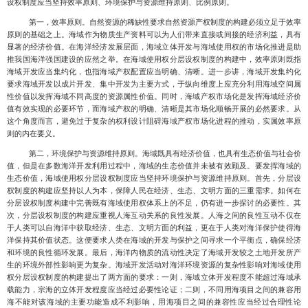
设权制度应当坚持效率原则、环境保护与资源维持原则、比例原则。
第一，效率原则。
自然资源的稀缺性要求自然资源产权制度的构建必须立足于效率
原则的基础之上。海域作为物质生产资料可以为人们带来直接或间接的经济利益，具有
显著的经济价值。在海洋经济发展层面，海域立体开发与海域使用权的市场化推进是助
推我国海洋强国建设的应然之举。在海域使用权分层设权制度的构建中，效率原则既指
海域开发应当集约化，也指海域产权
配置应当明确、清晰。进一步讲，海域开发集约化
要求海域开发以成片开发、集中开发为主要方式，于纵向维度上应充分利用海域空间属
性价值以发挥海域不同高度的资源属性价值。同时，海域产权市场化是发挥海域经济价
值有效实现的必要环节，而海域产权的明确、清晰是其市场化顺畅开展的必然要求。从
这个角度而言，避免过于复杂的权利设计阻碍海域产权市场化进程的推动，实属效率原
则的内在要义。
第二，环境保护与资源维持原则。海域既具有经济价值，也具有生态价值与社会价
值
，但是在多数海洋开发利用过程中，海域的生态价值并未被有效顾及。要发挥海域的
生态价值，海域使用权分层设权制
度应当坚持环境保护与资源维持原则。首先，分层设
权制度的构建应坚持以人为本，保障人民在经济、生态、文明方面的三重需求。如何在
分层设权制度构建中完善既有海域使用权体系上的不足，仍有进一步探讨的必要性。其
次，分层设权制度的构建应重视人海互动关系的良性发展。人海之间的良性互动不仅在
于人类可以自海洋中获取经济、生态、文明方面的利益，更在于人类对海洋保护使得海
洋保持其价值状态。这便要求人类在海域的开发与保护之间寻求一个平衡点，确保经济
和环境的良性循环发展
。最后，海洋内物质的流动性决定了海域开发较之土地开发所产
生的环境外部性影响更为复杂。
海域开发活动对海洋环境资源的复杂性影响对海域使用
权分层设权制度的构建提出了两方面的要求：一则，海域立体开发程度不能超过海域承
载能力，宗海的立体开发程度应当经过必要性论证；二则，不同用海项目之间的兼容用
海不能对该海域的主要功能造成不利影响，用海项目之间的兼容性应当经过合理性论