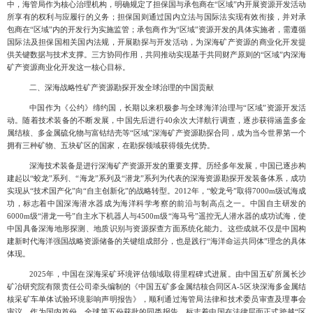
中，海管局作为核心治理机构，明确规定了担保国与承包商在“区域”内开展资源开发活动
所享有的权利与应履行的义务；担保国则通过国内立法与国际法实现有效衔接，并对承
包商在“区域”内的开发行为实施监管；承包商作为“区域”资源开发的具体实施者，需遵循
国际法及担保国相关国内法规，开展勘探与开发活动，为深海矿产资源的商业化开发提
供关键数据与技术支撑。三方协同作用，共同推动实现基于共同财产原则的“区域”内深海
矿产资源商业化开发这一核心目标。
二、深海战略性矿产资源勘探开发全球治理的中国贡献
中国作为《公约》缔约国，长期以来积极参与全球海洋治理与“区域”资源开发活
动。随着技术装备的不断发展，中国先后进行
40
余次大洋航行调查，逐步获得涵盖多金
属结核、多金属硫化物与富钴结壳等“区域”深海矿产资源勘探合同，成为当今世界第一个
拥有三种矿物、五块矿区的国家，在勘探领域获得领先优势。
深海技术装备是进行深海矿产资源开发的重要支撑。历经多年发展，中国已逐步构
建起以“蛟龙”系列、“海龙”系列及“潜龙”系列为代表的深海资源勘探开发装备体系，成功
实现从“技术国产化”向“自主创新化”的战略转型。
2012
年，“蛟龙号”取得
7000m
级试海成
功，标志着中国深海潜水器成为海洋科学考察的前沿与制高点之一。中国自主研发的
6000m
级“潜龙一号”自主水下机器人与
4500m
级“海马号”遥控无人潜水器的成功试海，使
中国具备深海地形探测、地质识别与资源探查方面系统化能力。这些成就不仅是中国构
建新时代海洋强国战略资源储备的关键组成部分，也是践行“海洋命运共同体”理念的具体
体现。
2025
年，中国在深海采矿环境评估领域取得里程碑式进展。由中国五矿所属长沙
矿冶研究院有限责任公司牵头编制的《中国五矿多金属结核合同区
A-5
区块深海多金属结
核采矿车单体试验环境影响声明报告》，顺利通过海管局法律和技术委员审查及理事会
审议。作为国内首份、全球第五份获批的同类报告，标志着中国在法律层面正式跨越“区