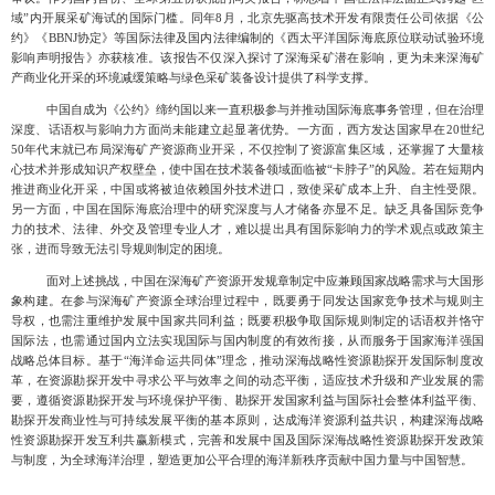
域”内开展采矿海试的国际门槛。同年
8
月，北京先驱高技术开发有限责任公司依据《公
约》《
BBNJ
协定》等国际法律及国内法律编制的《西太平洋国际海底原位联动试验环境
影响声明报告》亦获核准。该报告不仅深入探讨了深海采矿潜在影响，更为未来深海矿
产商业化开采的环境减缓策略与绿色采矿装备设计提供了科学支撑。
中国自成为《公约》缔约国以来一直积极参与并推动国际海底事务管理，但在治理
深度、话语权与影响力方面尚未能建立起显著优势。一方面，西方发达国家早在
20
世纪
50
年代末就已布局深海矿产资源商业开采，不仅控制了资源富集区域，还掌握了大量核
心技术并形成知识产权壁垒，使中国在技术装备领域面临被“卡脖子”的风险。若在短期内
推进商业化开采，中国或将被迫依赖国外技术进口，致使采矿成本上升、自主性受限。
另一方面，中国在国际海底治理中的研究深度与人才储备亦显不足。缺乏具备国际竞争
力的技术、法律、外交及管理专业人才，难以提出具有国际影响力的学术观点或政策主
张，进而导致无法引导规则制定的困境。
面对上述挑战，中国在深海矿产资源开发规章制定中应兼顾国家战略需求与大国形
象构建。在参与深海矿产资源全球治理过程中，既要勇于同发达国家竞争技术与规则主
导权，也需注重维护发展中国家共同利益；既要积极争取国际规则制定的话语权并恪守
国际法，也需通过国内立法实现国际与国内制度的有效衔接，从而服务于国家海洋强国
战略总体目标。基于“海洋命运共同体”理念，推动深海战略性资源勘探开发国际制度改
革，在资源勘探开发中寻求公平与效率之间的动态平衡，适应技术升级和产业发展的需
要，遵循资源勘探开发与环境保护平衡、勘探开发国家利益与国际社会整体利益平衡、
勘探开发商业性与可持续发展平衡的基本原则，达成海洋资源利益共识，构建深海战略
性资源勘探开发互利共赢新模式，完善和发展中国及国际深海战略性资源勘探开发政策
与制度，为全球海洋治理，塑造更加公平合理的海洋新秩序贡献中国力量与中国智慧。