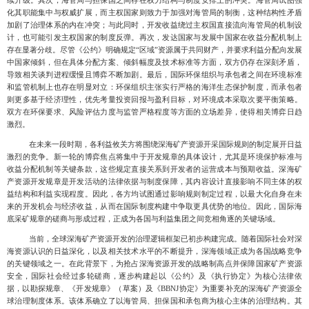
续升级。其次，海管局与担保国之间存在权力结构与制度安排上的冲突。海管局试图强
化其职能集中与权威扩展，而主权国家则致力于加强对海管局的制衡，这种结构性矛盾
加剧了治理体系的内在冲突；与此同时，开发收益绕过主权国直接流向海管局的机制设
计，也可能引发主权国家的制度反弹。再次，发达国家与发展中国家在收益分配机制上
存在显著分歧。尽管《公约》明确规定“区域”资源属于共同财产，并要求利益分配向发展
中国家倾斜，但在具体分配方案、倾斜幅度及技术标准等方面，双方仍存在深刻矛盾，
导致相关谈判进程缓慢且博弈不断加剧。最后，国际环保组织与承包者之间在环境标准
和监管机制上也存在明显对立：环保组织主张实行严格的海洋生态保护制度，而承包者
则更多基于经济理性，优先考量投资回报与盈利目标，对环境成本采取次要平衡策略。
双方在环保要求、风险评估力度与监管严格程度等方面的立场差异，使得相关博弈日趋
激烈。
在未来一段时期，各利益攸关方将围绕深海矿产资源开采国际规则的制定展开日益
激烈的竞争。新一轮的博弈焦点将集中于开发规章的具体设计，尤其是环境保护标准与
收益分配机制等关键条款，这些规定直接关系到开发者的运营成本与预期收益。深海矿
产资源开发规章是开发活动的法律依据与制度保障，其内容设计直接影响不同主体的权
益结构和利益实现程度。因此，各方均试图通过影响规则制定过程，以最大化自身在未
来的开发机会与经济收益，从而在国际制度构建中争取更具优势的地位。因此，国际海
底采矿规章的磋商与形成过程，正成为各国与利益集团之间竞相角逐的关键场域。
当前，全球深海矿产资源开发的治理逻辑框架已初步构建完成。随着国际社会对深
海资源认识的日益深化，以及相关技术水平的不断提升，深海领域正成为各国战略竞争
的关键领域之一。在此背景下，为抢占深海资源开发的战略制高点并保障国家矿产资源
安全，国际社会经过多轮磋商，逐步构建起以《公约》及《执行协定》为核心法律依
据，以勘探规章、《开发规章》（草案）及《
BBNJ
协定》为重要补充的深海矿产资源全
球治理制度体系。该体系确立了以海管局、担保国和承包商为核心主体的治理结构。其